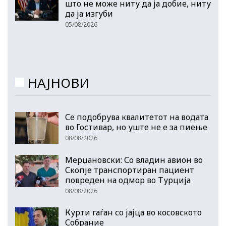
што не може ниту да ја добие, ниту
да ја изгуби
05/08/2026
НАЈНОВИ
Се подобрува квалитетот на водата
во Гостивар, но уште не е за пиење
08/08/2026
Мерџановски: Со владин авион во
Скопје транспортиран пациент
повреден на одмор во Турција
08/08/2026
Курти гаѓан со јајца во косовското
Собрание