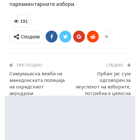
парламентарните избори.
191
Сподели
ПРЕТХОДНО
СЛЕДНО
Симулациска вежба на
Орбан: Јас сум
македонската полиција
одговорен за
на охридскиот
неуспехот на изборите,
аеродром
потребна е целосна
обнова на десницата