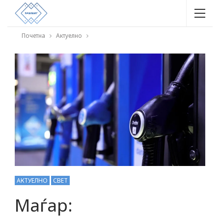
Почетна
Актуелно
АКТУЕЛНО
СВЕТ
Маѓар: