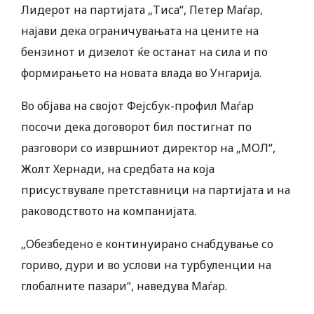
Лидерот на партијата „Тиса“, Петер Маѓар,
најави дека ограничувањата на цените на
бензинот и дизелот ќе останат на сила и по
формирањето на новата влада во Унгарија.
Во објава на својот Фејсбук-профил Маѓар
посочи дека договорот бил постигнат по
разговори со извршниот директор на „МОЛ“,
Жолт Хернади, на средбата на која
присуствувале претставници на партијата и на
раководството на компанијата.
„Обезбедено е континуирано снабдување со
гориво, дури и во услови на турбуленции на
глобалните пазари“, наведува Маѓар.