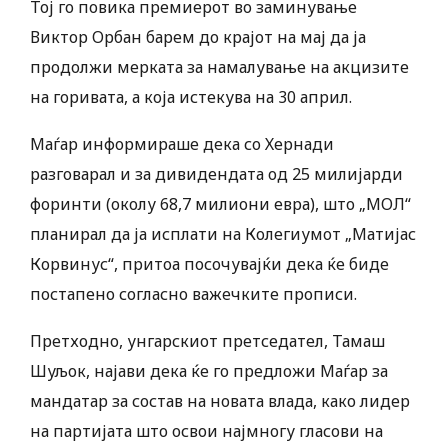
Тој го повика премиерот во заминување
Виктор Орбан барем до крајот на мај да ја
продолжи мерката за намалување на акцизите
на горивата, а која истекува на 30 април.
Маѓар информираше дека со Хернади
разговарал и за дивидендата од 25 милијарди
форинти (околу 68,7 милиони евра), што „МОЛ“
планирал да ја исплати на Колегиумот „Матијас
Корвинус“, притоа посочувајќи дека ќе биде
постапено согласно важечките прописи.
Претходно, унгарскиот претседател, Тамаш
Шуљок, најави дека ќе го предложи Маѓар за
мандатар за состав на новата влада, како лидер
на партијата што освои најмногу гласови на