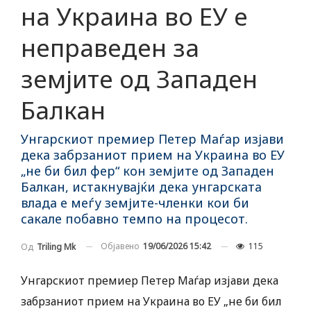
на Украина во ЕУ е
неправеден за
земјите од Западен
Балкан
Унгарскиот премиер Петер Маѓар изјави
дека забрзаниот прием на Украина во ЕУ
„не би бил фер“ кон земјите од Западен
Балкан, истакнувајќи дека унгарската
влада е меѓу земјите-членки кои би
сакале побавно темпо на процесот.
Објавено
19/06/2026 15:42
115
Од
Triling Mk
Унгарскиот премиер Петер Маѓар изјави дека
забрзаниот прием на Украина во ЕУ „не би бил