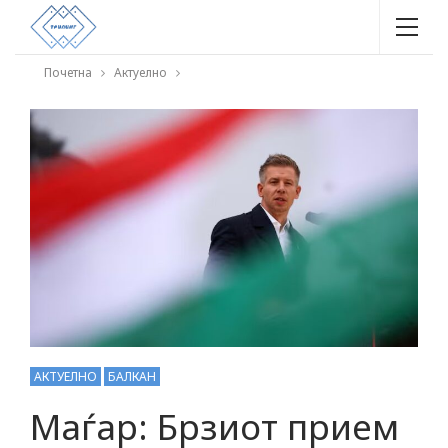
Почетна
Актуелно
АКТУЕЛНО
БАЛКАН
Маѓар: Брзиот прием