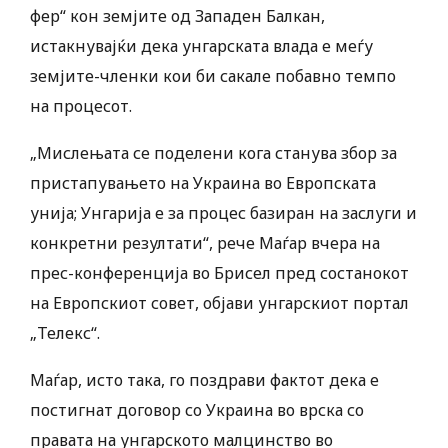
фер“ кон земјите од Западен Балкан,
истакнувајќи дека унгарската влада е меѓу
земјите-членки кои би сакале побавно темпо
на процесот.
„Мислењата се поделени кога станува збор за
пристапувањето на Украина во Европската
унија; Унгарија е за процес базиран на заслуги и
конкретни резултати“, рече Маѓар вчера на
прес-конференција во Брисел пред состанокот
на Европскиот совет, објави унгарскиот портал
„Телекс“.
Маѓар, исто така, го поздрави фактот дека е
постигнат договор со Украина во врска со
правата на унгарското малцинство во