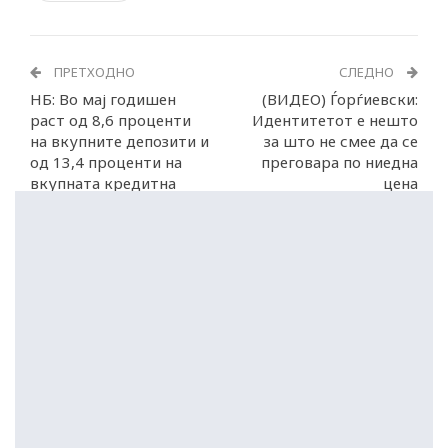
ПРЕТХОДНО
СЛЕДНО
НБ: Во мај годишен
(ВИДЕО) Ѓорѓиевски:
раст од 8,6 проценти
Идентитетот е нешто
на вкупните депозити и
за што не смее да се
од 13,4 проценти на
преговара по ниедна
вкупната кредитна
цена
поддршка