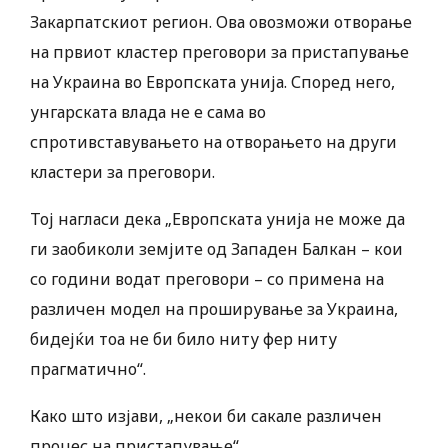
Закарпатскиот регион. Ова овозможи отворање
на првиот кластер преговори за пристапување
на Украина во Европската унија. Според него,
унгарската влада не е сама во
спротивставувањето на отворањето на други
кластери за преговори.
Тој нагласи дека „Европската унија не може да
ги заобиколи земјите од Западен Балкан – кои
со години водат преговори – со примена на
различен модел на проширување за Украина,
бидејќи тоа не би било ниту фер ниту
прагматично“.
Како што изјави, „некои би сакале различен
процес на пристапување“.