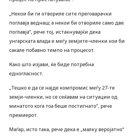
„Некои би ги отвориле сите преговарачки
поглавја веднаш; а некои би отвориле само две
поглавја“, рече тој, истакнувајќи дека
унгарската влада е меѓу земјите-членки кои би
сакале побавно темпо на процесот.
Како што изјави, ќе биде потребна
едногласност.
„Тешко е да се најде компромис меѓу 27-те
земји-членки, но се сеќавам на ситуации од
минатото кога тоа беше постигнато“, рече
премиерот.
Маѓар, исто така, рече дека е „малку веројатно“