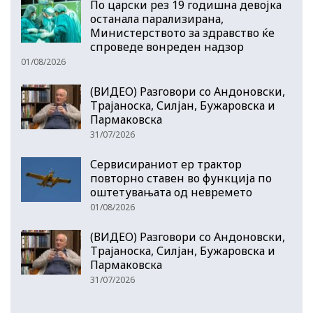
По царски рез 19 годишна девојка
останала парализирана,
Министерството за здравство ќе
спроведе вонреден надзор
01/08/2026
(ВИДЕО) Разговори со Андоновски,
Трајаноска, Силјан, Бужаровска и
Пармаковска
31/07/2026
Сервисираниот ер трактор
повторно ставен во функција по
оштетувањата од невремето
01/08/2026
(ВИДЕО) Разговори со Андоновски,
Трајаноска, Силјан, Бужаровска и
Пармаковска
31/07/2026