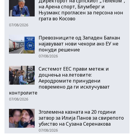
Директорот на српскиот „Телеком“,
на Арена спорт, Блумберг и
Њузмакс прогласен за персона нон
грата во Косово
07/08/2026
Превозниците од Западен Балкан
најавуваат нови чекори ако ЕУ не
понуди решение
07/08/2026
Системот ЕЕС прави метеж и
доцнења на летовите:
Аеродромите принудени
повремено да ги исклучуваат
контролите
07/08/2026
Зголемена казната на 20 години
затвор за Илија Панов за свирепото
убиство на Сузана Серенакова
07/08/2026