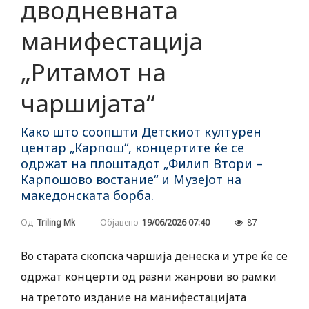
дводневната
манифестација
„Ритамот на
чаршијата“
Како што соопшти Детскиот културен
центар „Карпош“, концертите ќе се
одржат на плоштадот „Филип Втори –
Карпошово востание“ и Музејот на
македонската борба.
Објавено
19/06/2026 07:40
87
Од
Triling Mk
Во старата скопска чаршија денеска и утре ќе се
одржат концерти од разни жанрови во рамки
на третото издание на манифестацијата