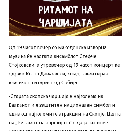
Од 19 часот вечер со македонска изворна
музика ќе настапи ансамблот Стефче
Стојковски, а утревечер од 19 часот концерт ќе
одржи Коста Давчевски, млад талентиран
класичен гитарист од Србија.
-Старата скопска чаршија е најголема на
Балканот и е заштитен национален симбол и
една од најголемите атракции на Скопје. Целта
на „Ритамот на чаршијата“ е да ја заживее