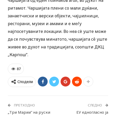
чаршијата од еден поинаков агол, во духот на
ритамот. Чаршијата плени со мали дуќани,
занаетчиски и верски објекти, чајџилници,
ресторани, музеи и амами и е меѓу
најпосетуваните локации. Во неа сè уште може
да се почувствува минатото, чаршијата сѐ уште
живее во духот на традицијата, соопшти ДКЦ
„Карпош“.
87
Сподели
ПРЕТХОДНО
СЛЕДНО
„Три Марии“ на руски
ЕУ едногласно ја