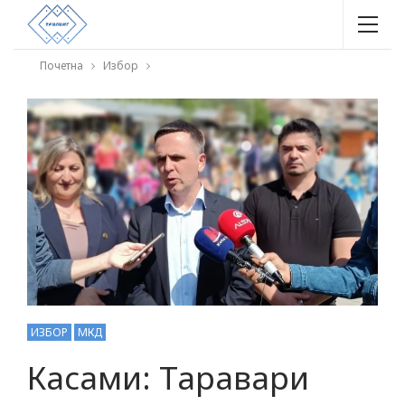
Почетна
Избор
ИЗБОР
МКД
Касами: Таравари