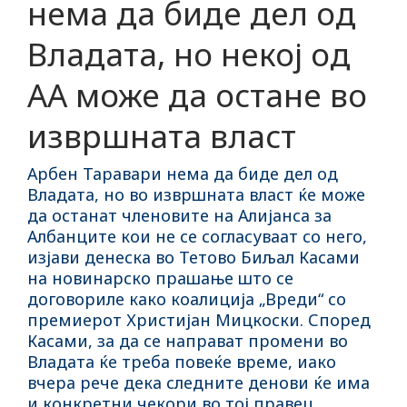
нема да биде дел од
Владата, но некој од
АА може да остане во
извршната власт
Арбен Таравари нема да биде дел од
Владата, но во извршната власт ќе може
да останат членовите на Алијанса за
Албанците кои не се согласуваат со него,
изјави денеска во Тетово Биљал Касами
на новинарско прашање што се
договориле како коалиција „Вреди“ со
премиерот Христијан Мицкоски. Според
Касами, за да се направат промени во
Владата ќе треба повеќе време, иако
вчера рече дека следните денови ќе има
и конкретни чекори во тој правец.