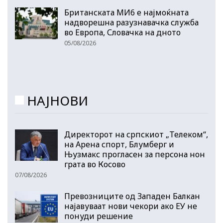
Британската МИ6 е најмоќната
надворешна разузнавачка служба
во Европа, Словачка на дното
05/08/2026
НАЈНОВИ
Директорот на српскиот „Телеком“,
на Арена спорт, Блумберг и
Њузмакс прогласен за персона нон
грата во Косово
07/08/2026
Превозниците од Западен Балкан
најавуваат нови чекори ако ЕУ не
понуди решение