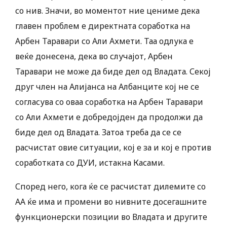
со нив. Значи, во моментот ние цениме дека
главен проблем е директната соработка на
Арбен Таравари со Али Ахмети. Таа одлука е
веќе донесена, дека во случајот, Арбен
Таравари не може да биде дел од Владата. Секој
друг член на Алијанса на Албанците кој не се
согласува со оваа соработка на Арбен Таравари
со Али Ахмети е добредојден да продолжи да
биде дел од Владата. Затоа треба да се се
расчистат овие ситуации, кој е за и кој е против
соработката со ДУИ, истакна Касами.
Според него, кога ќе се расчистат дилемите со
АА ќе има и промени во нивните досегашните
функционерски позиции во Владата и другите