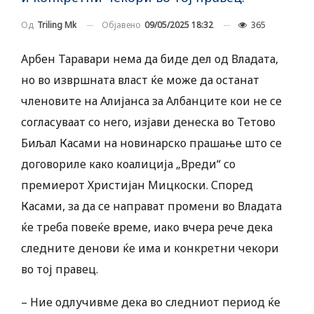
Објавено
09/05/2025 18:32
365
Од
Triling Mk
Арбен Таравари нема да биде дел од Владата,
но во извршната власт ќе може да останат
членовите на Алијанса за Албанците кои не се
согласуваат со него, изјави денеска во Тетово
Биљал Касами на новинарско прашање што се
договориле како коалиција „Вреди“ со
премиерот Христијан Мицкоски. Според
Касами, за да се направат промени во Владата
ќе треба повеќе време, иако вчера рече дека
следните денови ќе има и конкретни чекори
во тој правец.
– Ние одлучивме дека во следниот период ќе