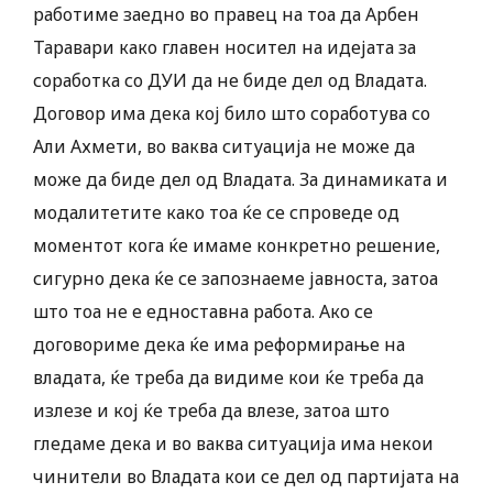
работиме заедно во правец на тоа да Арбен
Таравари како главен носител на идејата за
соработка со ДУИ да не биде дел од Владата.
Договор има дека кој било што соработува со
Али Ахмети, во ваква ситуација не може да
може да биде дел од Владата. За динамиката и
модалитетите како тоа ќе се спроведе од
моментот кога ќе имаме конкретно решение,
сигурно дека ќе се запознаеме јавноста, затоа
што тоа не е едноставна работа. Ако се
договориме дека ќе има реформирање на
владата, ќе треба да видиме кои ќе треба да
излезе и кој ќе треба да влезе, затоа што
гледаме дека и во ваква ситуација има некои
чинители во Владата кои се дел од партијата на