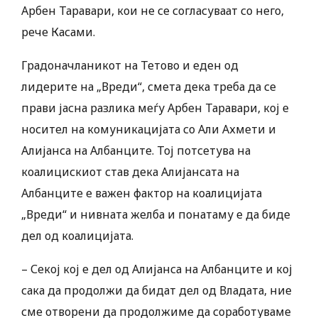
Арбен Таравари, кои не се согласуваат со него,
рече Касами.
Градоначланикот на Тетово и еден од
лидерите на „Вреди“, смета дека треба да се
прави јасна разлика меѓу Арбен Таравари, кој е
носител на комуникацијата со Али Ахмети и
Алијанса на Албанците. Тој потсетува на
коалицискиот став дека Алијансата на
Албанците е важен фактор на коалицијата
„Вреди“ и нивната желба и понатаму е да биде
дел од коалицијата.
– Секој кој е дел од Алијанса на Албанците и кој
сака да продолжи да бидат дел од Владата, ние
сме отворени да продолжиме да соработуваме