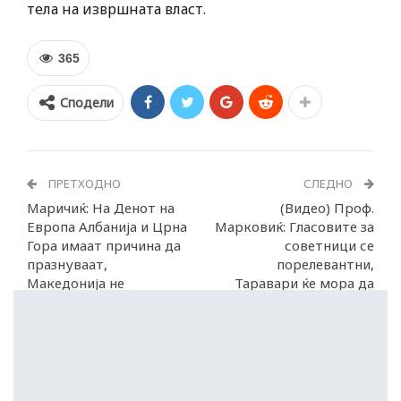
тела на извршната власт.
365
Сподели
ПРЕТХОДНО
СЛЕДНО
Маричиќ: На Денот на
(Видео) Проф.
Европа Албанија и Црна
Марковиќ: Гласовите за
Гора имаат причина да
советници се
празнуваат,
порелевантни,
Македонија не
Таравари ќе мора да
излезе од Владата