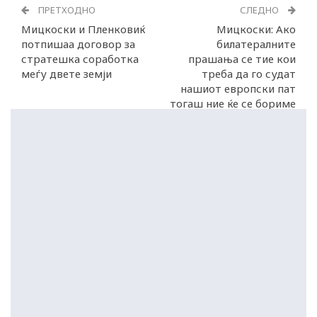
ПРЕТХОДНО
СЛЕДНО
Мицкоски и Пленковиќ
Мицкоски: Ако
потпишаа договор за
билатералните
стратешка соработка
прашања се тие кои
меѓу двете земји
треба да го судат
нашиот европски пат
тогаш ние ќе се бориме
на друг начин