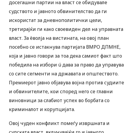
досегашни партии на власт се обидувале
судството и јавното обвинителство да ги
искористат за дневнополитички цели,
третирајќи ги како своевиден дел на управната
власт. За èволја на вистината, на овој план
посебно се истакнува партијата ВМРО ДПМНЕ,
која и јавно говори за тоа дека самиот факт што
победила на избори ú дава за право да управува
со сите сегменти на државата и општеството.
Премиерот јавно објавува војна против судиите
и обвинителите, кои според него се главни
виновници за слабиот успех во борбата со
криминалот и корупцијата.
Овој чуден конфликт помеѓу извршната и
судската власт, вклучувајќи го и јавното