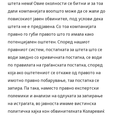
штета нема! Овие околности се битни и за тоа
дали компанијата воопшто може да се жали до
повисокиот јавен обвинител, под услови дека
штета не е предјавена. Со тоа компанијата
правно го губи правото што го имала како
потенцијален оштетен. Според нашиот
правниот систем, постапката за штета што се
води заедно со кривичната постапка, се води
по правилата на граѓанската постапка, според
која ако оштетениот се откаже од правото на
имотно правно побарување, таа постапка се
запира. Па така, наместо правно експертски
полемики и анализи на одлуката за запирање
на истрагата, во јавноста имаме вистинска
политичка хајка кон обвинителката Коларевиќ