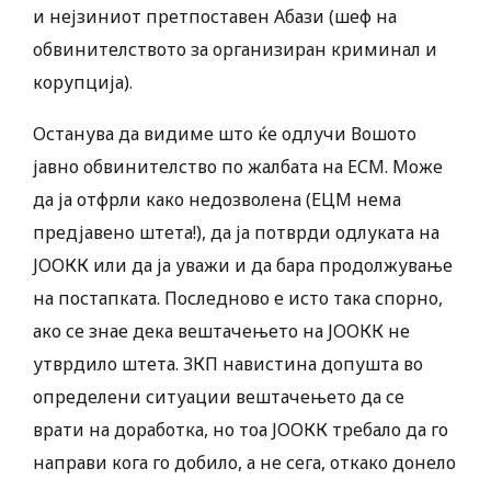
и нејзиниот претпоставен Абази (шеф на
обвинителството за организиран криминал и
корупција).
Останува да видиме што ќе одлучи Вошото
јавно обвинителство по жалбата на ЕСМ. Може
да ја отфрли како недозволена (ЕЦМ нема
предјавено штета!), да ја потврди одлуката на
ЈООКК или да ја уважи и да бара продолжување
на постапката. Последново е исто така спорно,
ако се знае дека вештачењето на ЈООКК не
утврдило штета. ЗКП навистина допушта во
определени ситуации вештачењето да се
врати на доработка, но тоа ЈООКК требало да го
направи кога го добило, а не сега, откако донело