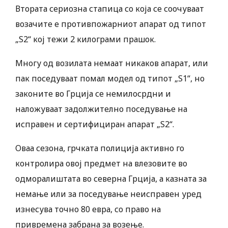
Втората сериозна стапица со која се соочуваат
возачите е противпожарниот апарат од типот
„S2“ кој тежи 2 килограми прашок.
Многу од возилата немаат никаков апарат, или
пак поседуваат помал модел од типот „S1“, но
законите во Грција се немилосрдни и
наложуваат задолжително поседување на
исправен и сертифициран апарат „S2“.
Оваа сезона, грчката полиција активно го
контролира овој предмет на влезовите во
одморалиштата во северна Грција, а казната за
немање или за поседување неисправен уред
изнесува точно 80 евра, со право на
привремена забрана за возење.