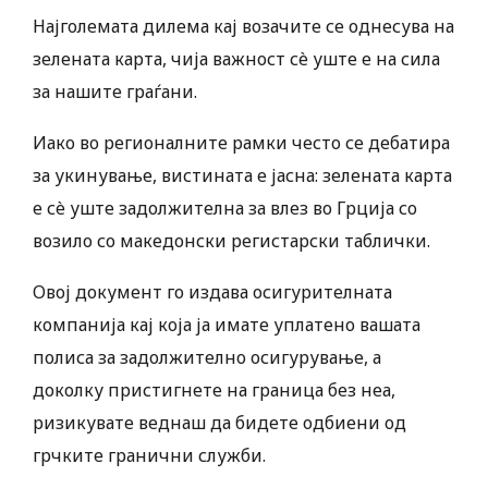
Најголемата дилема кај возачите се однесува на
зелената карта, чија важност сè уште е на сила
за нашите граѓани.
Иако во регионалните рамки често се дебатира
за укинување, вистината е јасна: зелената карта
е сè уште задолжителна за влез во Грција со
возило со македонски регистарски таблички.
Овој документ го издава осигурителната
компанија кај која ја имате уплатено вашата
полиса за задолжително осигурување, а
доколку пристигнете на граница без неа,
ризикувате веднаш да бидете одбиени од
грчките гранични служби.