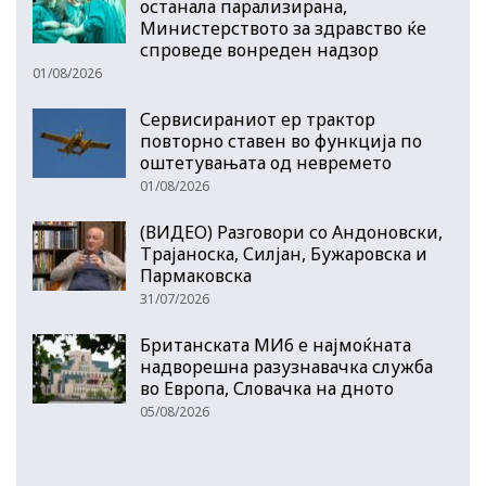
останала парализирана,
Министерството за здравство ќе
спроведе вонреден надзор
01/08/2026
Сервисираниот ер трактор
повторно ставен во функција по
оштетувањата од невремето
01/08/2026
(ВИДЕО) Разговори со Андоновски,
Трајаноска, Силјан, Бужаровска и
Пармаковска
31/07/2026
Британската МИ6 е најмоќната
надворешна разузнавачка служба
во Европа, Словачка на дното
05/08/2026