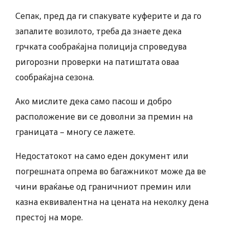
Сепак, пред да ги спакувате куферите и да го
запалите возилото, треба да знаете дека
грчката сообраќајна полиција спроведува
ригорозни проверки на патиштата оваа
сообраќајна сезона.
Ако мислите дека само пасош и добро
расположение ви се доволни за премин на
границата – многу се лажете.
Недостатокот на само еден документ или
погрешната опрема во багажникот може да ве
чини враќање од граничниот премин или
казна еквивалентна на цената на неколку дена
престој на море.