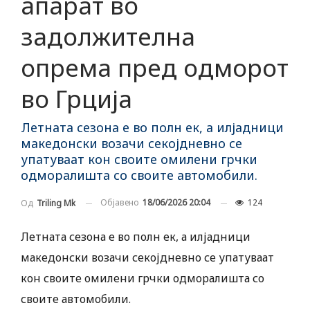
апарат во
задолжителна
опрема пред одморот
во Грција
Летната сезона е во полн ек, а илјадници
македонски возачи секојдневно се
упатуваат кон своите омилени грчки
одморалишта со своите автомобили.
Објавено
18/06/2026 20:04
124
Од
Triling Mk
Летната сезона е во полн ек, а илјадници
македонски возачи секојдневно се упатуваат
кон своите омилени грчки одморалишта со
своите автомобили.