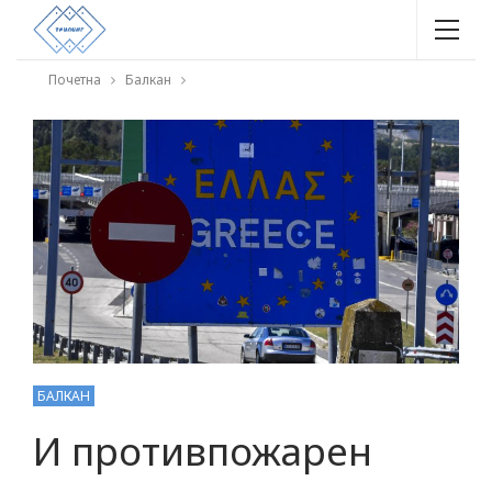
Почетна
Балкан
БАЛКАН
И противпожарен