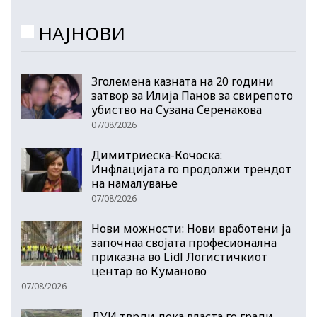
НАЈНОВИ
Зголемена казната на 20 години
затвор за Илија Панов за свирепото
убиство на Сузана Серенакова
07/08/2026
Димитриеска-Кочоска:
Инфлацијата го продолжи трендот
на намалување
07/08/2026
Нови можности: Нови вработени ја
започнаа својата професионална
приказна во Lidl Логистичкиот
центар во Куманово
07/08/2026
ДУИ тврди дека власта го гради