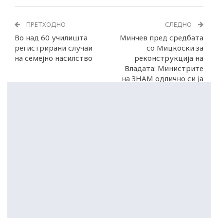
ПРЕТХОДНО
СЛЕДНО
Во над 60 училишта
Минчев пред средбата
регистрирани случаи
со Мицкоски за
на семејно насилство
реконструкција на
Владата: Министрите
на ЗНАМ одлично си ја
вршат работата