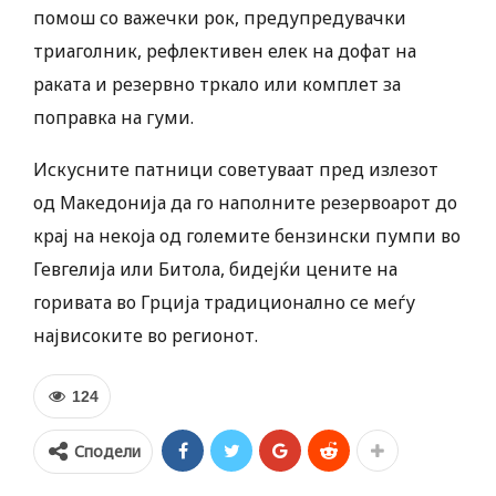
помош со важечки рок, предупредувачки
триаголник, рефлективен елек на дофат на
раката и резервно тркало или комплет за
поправка на гуми.
Искусните патници советуваат пред излезот
од Македонија да го наполните резервоарот до
крај на некоја од големите бензински пумпи во
Гевгелија или Битола, бидејќи цените на
горивата во Грција традиционално се меѓу
највисоките во регионот.
124
Сподели