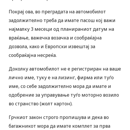
Покрај ова, во преградата на автомобилот
задолжително треба да имате пасош кој важи
најмалку 3 месеци од планираниот датум на
враќање, важечка возачка и сообраќајна
дозвола, како и Европски извештај за
сообраќајна несреќа.
Доколку автомобилот не е регистриран на ваше
лично име, туку е на лизинг, фирма или туѓо
име, со себе задолжително мора да имате и
одобрение за управување туѓо моторно возило
во странство (жолт картон).
Грчкиот закон строго пропишува и дека во
багажникот мора да имате комплет за прва