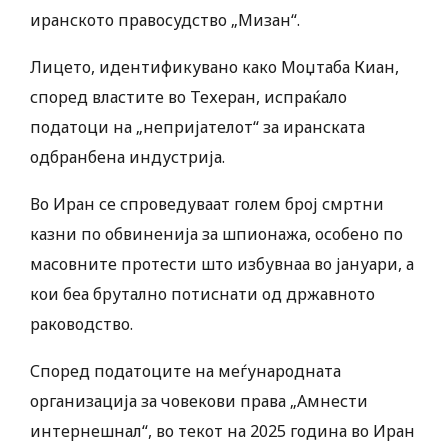
иранското правосудство „Мизан“.
Лицето, идентификувано како Моџтаба Киан,
според властите во Техеран, испраќало
податоци на „непријателот“ за иранската
одбранбена индустрија.
Во Иран се спроведуваат голем број смртни
казни по обвиненија за шпионажа, особено по
масовните протести што избувнаа во јануари, а
кои беа брутално потиснати од државното
раководство.
Според податоците на меѓународната
организација за човекови права „Амнести
интернешнал“, во текот на 2025 година во Иран