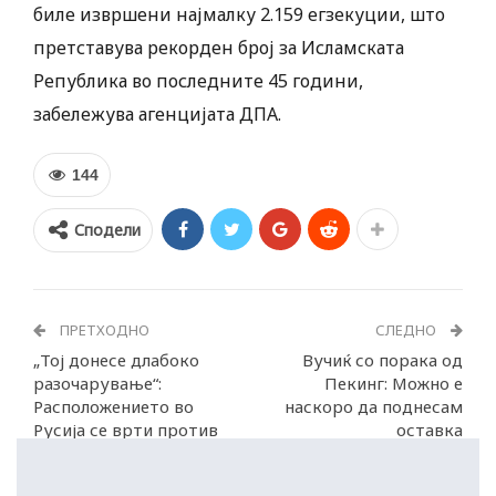
биле извршени најмалку 2.159 егзекуции, што
претставува рекорден број за Исламската
Република во последните 45 години,
забележува агенцијата ДПА.
144
Сподели
ПРЕТХОДНО
СЛЕДНО
„Тој донесе длабоко
Вучиќ со порака од
разочарување“:
Пекинг: Можно е
Расположението во
наскоро да поднесам
Русија се врти против
оставка
Путин