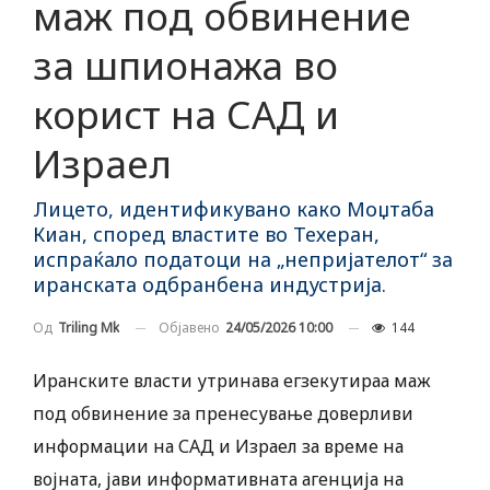
маж под обвинение
за шпионажа во
корист на САД и
Израел
Лицето, идентификувано како Моџтаба
Киан, според властите во Техеран,
испраќало податоци на „непријателот“ за
иранската одбранбена индустрија.
Објавено
24/05/2026 10:00
144
Од
Triling Mk
Иранските власти утринава егзекутираа маж
под обвинение за пренесување доверливи
информации на САД и Израел за време на
војната, јави информативната агенција на