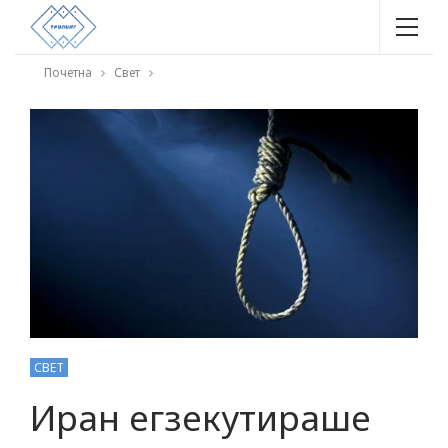
Почетна
Свет
СВЕТ
Иран егзекутираше