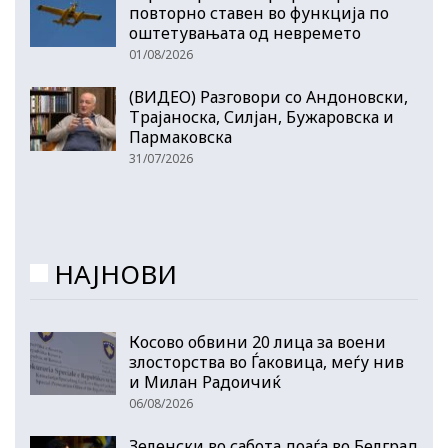
повторно ставен во функција по
оштетувањата од невремето
01/08/2026
(ВИДЕО) Разговори со Андоновски,
Трајаноска, Силјан, Бужаровска и
Пармаковска
31/07/2026
НАЈНОВИ
Косово обвини 20 лица за воени
злосторства во Ѓаковица, меѓу нив
и Милан Радоичиќ
06/08/2026
Зеленски во сабота доаѓа во Белград