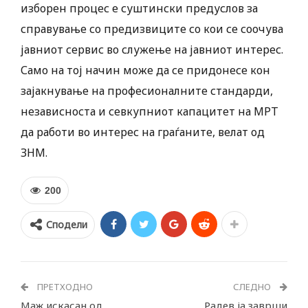
изборен процес е суштински предуслов за
справување со предизвиците со кои се соочува
јавниот сервис во служење на јавниот интерес.
Само на тој начин може да се придонесе кон
зајакнување на професионалните стандарди,
независноста и севкупниот капацитет на МРТ
да работи во интерес на граѓаните, велат од
ЗНМ.
200
Сподели
ПРЕТХОДНО
СЛЕДНО
Маж искасан од
Радев ја заврши