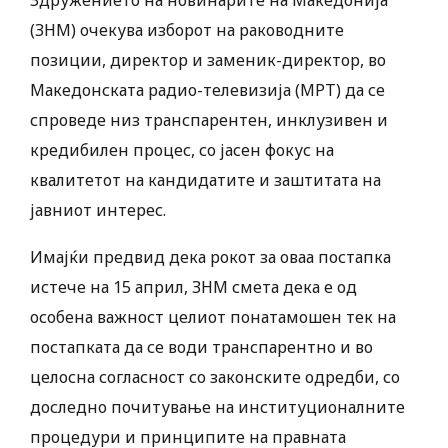
Здружението на новинарите на Македонија
(ЗНМ) очекува изборот на раководните
позиции, директор и заменик-директор, во
Македонската радио-телевизија (МРТ) да се
спроведе низ транспарентен, инклузивен и
кредибилен процес, со јасен фокус на
квалитетот на кандидатите и заштитата на
јавниот интерес.
Имајќи предвид дека рокот за оваа постапка
истече на 15 април, ЗНМ смета дека е од
особена важност целиот понатамошен тек на
постапката да се води транспарентно и во
целосна согласност со законските одредби, со
доследно почитување на институционалните
процедури и принципите на правната