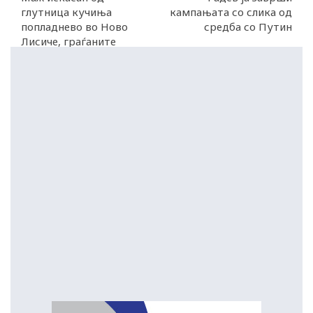
глутница кучиња
кампањата со слика од
попладнево во Ново
средба со Путин
Лисиче, граѓаните
бараат итни мерки