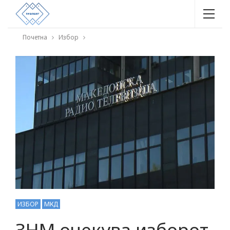
Почетна
Избор
ИЗБОР
МКД
ЗНМ очекува изборот