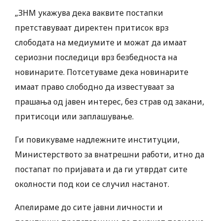
„ЗНМ укажува дека ваквите постапки
претставуваат директен притисок врз
слободата на медиумите и можат да имаат
сериозни последици врз безбедноста на
новинарите. Потсетуваме дека новинарите
имаат право слободно да известуваат за
прашања од јавен интерес, без страв од закани,
притисоци или заплашување.
Ги повикуваме надлежните институции,
Министерството за внатрешни работи, итно да
постапат по пријавата и да ги утврдат сите
околности под кои се случил настанот.
Апелираме до сите јавни личности и