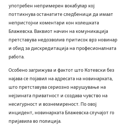
употребен непримерен вокабулар кој
поттикнува останатите следбеници да имаат
непристојни коментари кон колешката
Блажевска. Ваквиот начин на комуникација
претставува недозволив притисок врз новинар
и обид за дискредитација на професионалната
работа.
Особено загрижува и фактот што Котевски без
најава се појавил на адресата на новинарката,
што претставува сериозно нарушување на
нејзината приватност и создава чувство на
несигурност и вознемиреност. По овој
инцидент, новинарката Блажевска случајот го
пријавила во полиција.