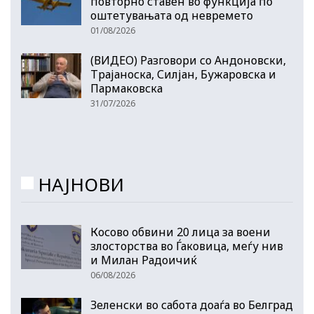
повторно ставен во функција по
оштетувањата од невремето
01/08/2026
(ВИДЕО) Разговори со Андоновски,
Трајаноска, Силјан, Бужаровска и
Пармаковска
31/07/2026
НАЈНОВИ
Косово обвини 20 лица за воени
злосторства во Ѓаковица, меѓу нив
и Милан Радоичиќ
06/08/2026
Зеленски во сабота доаѓа во Белград