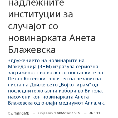
надлежните
институции за
случајот со
новинарката Анета
Блажевска
Здружението на новинарите на
Македонија (ЗНМ) изразува сериозна
загриженост во врска со постапките на
Петар Котевски, носител на независна
листа на Движењето „Бојкотирам“ од
последните локални избори во Битола,
насочени кон новинарката Анета
Блажевска од онлајн медиумот Апла.мк.
Објавено
17/06/2026 15:05
133
Од
Triling Mk