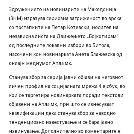
Здружението на новинарите на Македонија
(ЗНМ) изразува сериозна загриженост во врска
со постапките на Петар Котевски, носител на
независна листа на Движењето „Бојкотирам“
од последните локални избори во Битола,
насочени кон новинарката Анета Блажевска од
онлајн медиумот Апла.мк.
Станува збор за серија јавни објави на неговиот
личен профил на социјалната мрежа Фејсбук, во
кои се таргетира новинарката поради текстови
објавени на Апла.мк, при што се изнесуваат
квалификации дека станува збор за наводнo
тенденциозно известување и се бара јавно
извинување. Дополнително во коментарите е