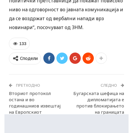
политички претставници да покажат повисоко
ниво на одговорност во јавната комуникација и
да се воздржат од вербални напади врз
новинари“, посочуваат од ЗНМ.
133
Сподели
ПРЕТХОДНО
СЛЕДНО
Вториот протокол
Бугарската шефица на
остана и во
дипломатијата е
годинашниов извештај
против блокирањето
на Европскиот
на границата
парламент