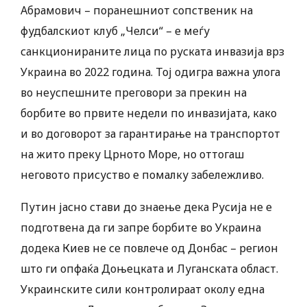
Абрамович – поранешниот сопственик на
фудбалскиот клуб „Челси“ – е меѓу
санкционираните лица по руската инвазија врз
Украина во 2022 година. Тој одигра важна улога
во неуспешните преговори за прекин на
борбите во првите недели по инвазијата, како
и во договорот за гарантирање на транспортот
на жито преку Црното Море, но оттогаш
неговото присуство е помалку забележливо.
Путин јасно стави до знаење дека Русија не е
подготвена да ги запре борбите во Украина
додека Киев не се повлече од Донбас – регион
што ги опфаќа Доњецката и Луганската област.
Украинските сили контролираат околу една