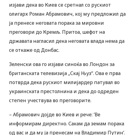
изјави дека во Киев се сретнал со рускиот
олигарх Роман Абрамович, кој му предложил да
ја пренесе неговата порака за мировни
преговори до Кремљ. Притоа, шефот на
државата нагласил дека неговата влада нема да
се откаже од Донбас.
Зеленски ова го изјави синоќа во Лондон за
британската телевизија „Скај Њуз“. Ова е прва
потврда дека рускиот милијардер патувал во
украинската престолнина и дека до одреден
степен учествува во преговорите.
– Абрамович дојде во Киев и рече: ’Ве
информирам директно. Сакам да земам порака
од вас и да му ја пренесам на Владимир Путин‘.