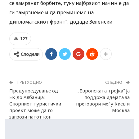
се замрзнат борбите, туку најбрзиот начин е да
ги замрзнеме и да преминеме на
дипломатскиот фронт“, додаде Зеленски.
127
Сподели
ПРЕТХОДНО
СЛЕДНО
Предупредување од
„Европската тројка“ ја
ЕК до Албанија:
поддржа идејата за
Спорниот туристички
преговори меѓу Киев и
проект може да го
Москва
загрози патот кон
членството