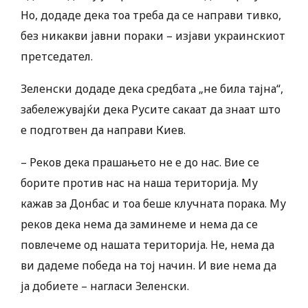
Но, додаде дека тоа треба да се направи тивко,
без никакви јавни пораки – изјави украинскиот
претседател.
Зеленски додаде дека средбата „не била тајна“,
забележувајќи дека Русите сакаат да знаат што
е подготвен да направи Киев.
– Реков дека прашањето не е до нас. Вие се
борите против нас на наша територија. Му
кажав за Донбас и тоа беше клучната порака. Му
реков дека нема да заминеме и нема да се
повлечеме од нашата територија. Не, нема да
ви дадеме победа на тој начин. И вие нема да
ја добиете – нагласи Зеленски.