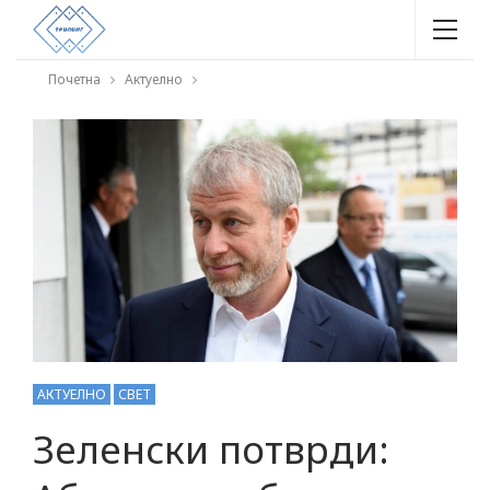
Почетна
Актуелно
АКТУЕЛНО
СВЕТ
Зеленски потврди: