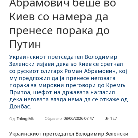
Абрамович беше во
Киев со намера да
пренесе порака до
Путин
Украинскиот претседател Володимир
Зеленски изјави дека во Киев се сретнал
со рускиот олигарх Роман Абрамович, кој
му предложил да ја пренесе неговата
порака за мировни преговори до Кремљ.
Притоа, шефот на државата нагласил
дека неговата влада нема да се откаже од
Донбас.
Објавено
08/06/2026 07:47
127
Од
Triling Mk
Украинскиот претседател Володимир Зеленски