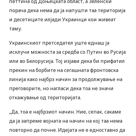
петтина од Доњецката област, а Зеленски
порача дека нема да ја напушти таа територија
и десетиците илјади Украинци кои живеат
таму.
Украинскиот претседател уште еднаш ја
исклучи можноста за средба со Путин во Русија
или во Белорусија. Тој изјави дека би прифатил
прекин на борбите на сегашната фронтовска
линија како најбрз начин за продолжување на
преговорите, но нагласи дека тоа не значи
откажување од територијата.
„Да, тоа е најбрзиот начин. Ние, сепак, сакаме
да ја запреме војната на начин на кој таа нема
повторно да почне. Идејата не е едноставно да