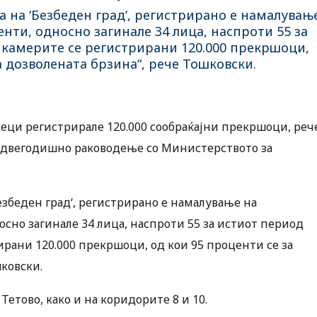
а на ‘Безбеден град‘, регистрирано е намалувањ
енти, односно загинале 34 лица, наспроти 55 за
у камерите се регистрирани 120.000 прекршоци,
 дозволената брзина“, рече Тошковски.
сеци регистрирале 120.000 сообраќајни прекршоци, реч
о двегодишно раководење со Министерството за
езбеден град‘, регистрирано е намалување на
осно загинале 34 лица, наспроти 55 за истиот период
рирани 120.000 прекршоци, од кои 95 проценти се за
ковски.
Тетово, како и на коридорите 8 и 10.