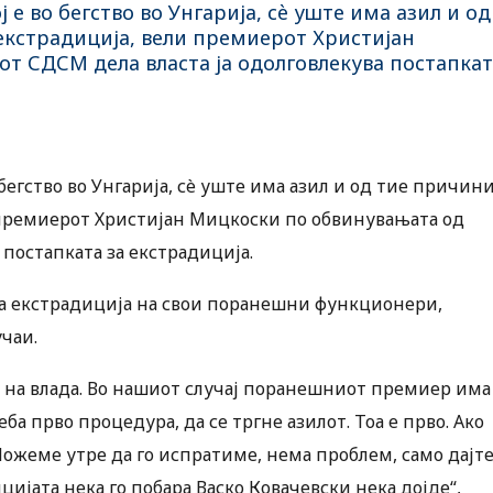
е во бегство во Унгарија, сè уште има азил и од
екстрадиција, вели премиерот Христијан
т СДСМ дела власта ја одолговлекува постапкат
егство во Унгарија, сè уште има азил и од тие причин
и премиерот Христијан Мицкоски по обвинувањата од
постапката за екстрадиција.
ара екстрадиција на свои поранешни функционери,
чаи.
 на влада. Во нашиот случај поранешниот премиер има
еба прво процедура, да се тргне азилот. Тоа е прво. Ако
Можеме утре да го испратиме, нема проблем, само дајт
цијата нека го побара Васко Ковачевски нека дојде“,