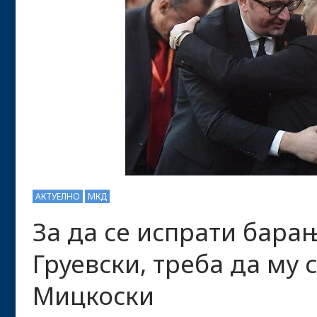
АКТУЕЛНО
МКД
За да се испрати бара
Груевски, треба да му 
Мицкоски