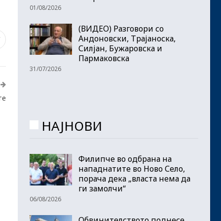
01/08/2026
(ВИДЕО) Разговори со
Андоновски, Трајаноска,
7
Силјан, Бужаровска и
Пармаковска
31/07/2026
те
НАЈНОВИ
Филипче во одбрана на
нападнатите во Ново Село,
порача дека „власта нема да
ги замолчи“
06/08/2026
Обвинителството поднесе