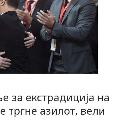
ње за екстрадиција на
се тргне азилот, вели