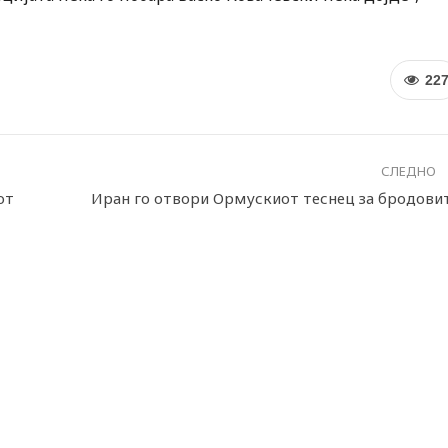
22
СЛЕДНО
от
Иран го отвори Ормускиот теснец за бродови