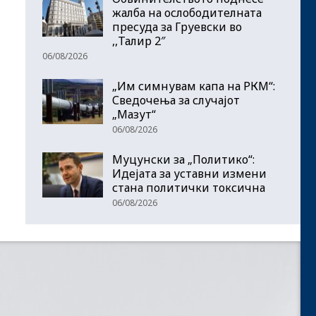
жалба на ослободителната
пресуда за Груевски во
,,Талир 2″
06/08/2026
„Им симнувам капа на РКМ“:
Сведочења за случајот
„Мазут“
06/08/2026
Муцунски за „Политико“:
Идејата за уставни измени
стана политички токсична
06/08/2026