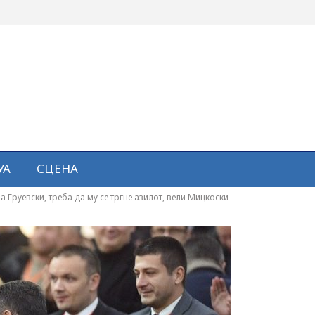
УА
СЦЕНА
а Груевски, треба да му се тргне азилот, вели Мицкоски