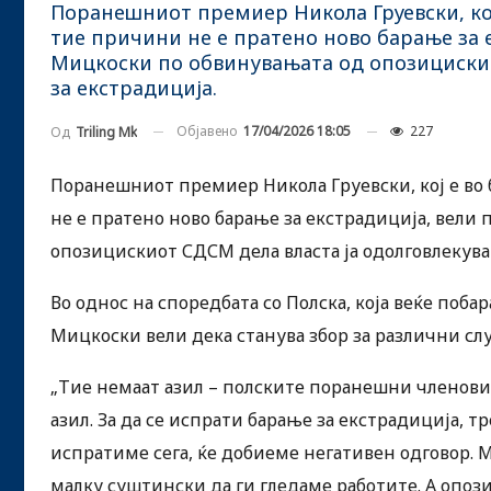
Поранешниот премиер Никола Груевски, кој 
тие причини не е пратено ново барање за 
Мицкоски по обвинувањата од опозицискио
за екстрадиција.
Објавено
17/04/2026 18:05
227
Од
Triling Mk
Поранешниот премиер Никола Груевски, кој е во б
не е пратено ново барање за екстрадиција, вел
опозицискиот СДСМ дела власта ја одолговлекува 
Во однос на споредбата со Полска, која веќе поб
Мицкоски вели дека станува збор за различни слу
„Тие немаат азил – полските поранешни членови
азил. За да се испрати барање за екстрадиција, тр
испратиме сега, ќе добиеме негативен одговор. 
малку суштински да ги гледаме работите. А опози