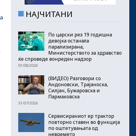
НАЈЧИТАНИ
а
По царски рез 19 годишна
девојка останала
парализирана,
и
Министерството за здравство
ќе спроведе вонреден надзор
01/08/2026
(ВИДЕО) Разговори со
Андоновски, Трајаноска,
Силјан, Бужаровска и
Пармаковска
31/07/2026
Сервисираниот ер трактор
повторно ставен во функција
е
по оштетувањата од
невремето