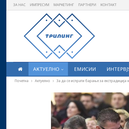
ЗА НАС
ИМПРЕСУМ
МАРКЕТИНГ
ПАРТНЕРИ
КОНТАКТ
АКТУЕЛНО
ЕМИСИИ
ИНТЕРВЈ
Почетна
Актуелно
За да се испрати барање за екстрадиција н