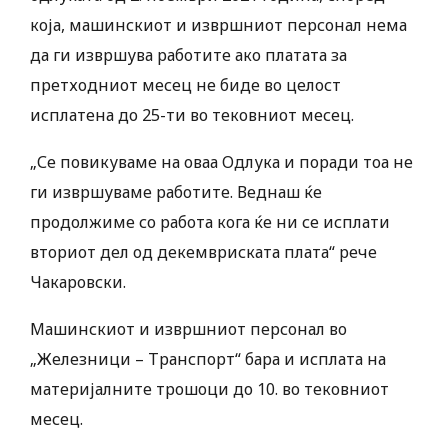
која, машинскиот и извршниот персонал нема
да ги извршува работите ако платата за
претходниот месец не биде во целост
исплатена до 25-ти во тековниот месец.
„Се повикуваме на оваа Одлука и поради тоа не
ги извршуваме работите. Веднаш ќе
продолжиме со работа кога ќе ни се исплати
вториот дел од декемвриската плата“ рече
Чакаровски.
Машинскиот и извршниот персонал во
„Железници – Транспорт“ бара и исплата на
материјалните трошоци до 10. во тековниот
месец.