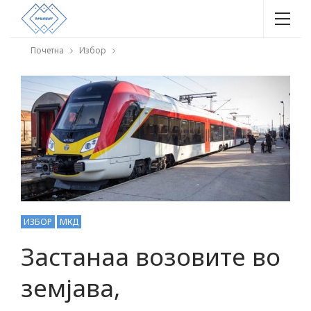
Почетна
Избор
ИЗБОР
МКД
Застанаа возовите во
земјава,