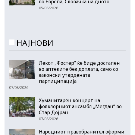
во Европа, Словачка на дното
05/08/2026
НАЈНОВИ
Лекот „Фостер“ ќе биде достапен
во аптеките без доплата, само со
законски утврдената
партиципација
07/08/2026
Хуманитарен концерт на
фолклорниот ансамбл „Мегдан” во
Стар Дојран
07/08/2026
Народниот правобранител оформи