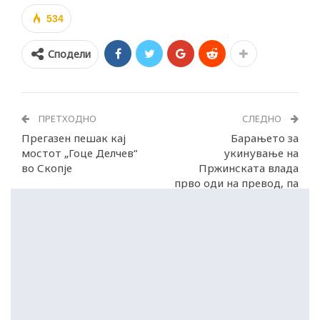
534
Сподели
ПРЕТХОДНО
СЛЕДНО
Прегазен пешак кај
Барањето за
мостот „Гоце Делчев“
укинување на
во Скопје
Пржинската влада
прво оди на превод, па
пред пратениците