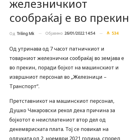
железничкиот
сообраќај е во прекин
Објавено
26/01/2022 14:54
534
Од
Triling Mk
Од утринава од 7 часот патничкиот и
товарниот железнички сообраќај во земјава е
во прекин, поради бојкот на машинскиот и
извршниот персонал во „Железници –
Транспорт“.
Претставникот на машинскиот персонал,
Душко Чакаровски рекол дека причина за
бојкотот е неисплатениот втор дел од
декемвриската плата. Тој се повикал на
одлуката од 2. ноември 2021 година, според