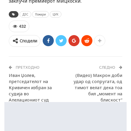
заклучи премиерот Мицкоски.
ДЗС
Пожари
ЦУК
432
Сподели
ПРЕТХОДНО
СЛЕДНО
Иван Џолев,
(Видео) Макрон доби
претседателот на
удар од сопругата, од
Кривичен избран за
тимот велат дека тоа
судија во
бил „момент на
Апелациониот суд
блискост“
Скопје