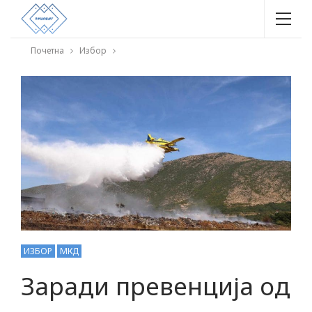
Почетна
Избор
ИЗБОР
МКД
Заради превенција од