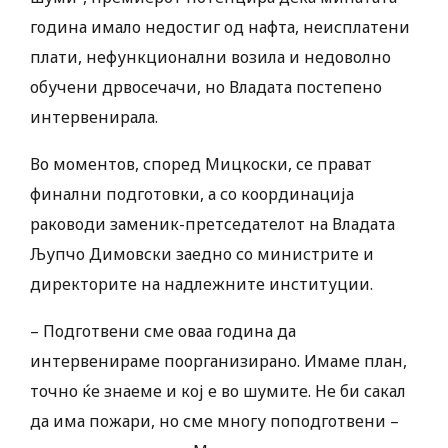
година имало недостиг од нафта, неисплатени
плати, нефункционални возила и недоволно
обучени дрвосечачи, но Владата постепено
интервенирала.
Во моментов, според Мицкоски, се прават
финални подготовки, а со координација
раководи заменик-претседателот на Владата
Љупчо Димовски заедно со министрите и
директорите на надлежните институции.
– Подготвени сме оваа година да
интервенираме поорганизирано. Имаме план,
точно ќе знаеме и кој е во шумите. Не би сакал
да има пожари, но сме многу поподготвени –