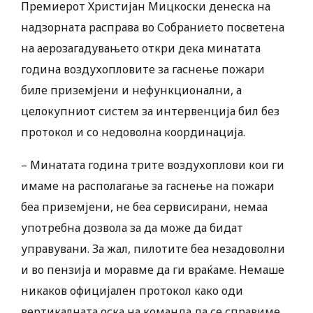
Премиерот Христијан Мицкоски денеска на
надзорната расправа во Собранието посветена
на аерозагадувањето откри дека минатата
година воздухопловите за гаснење пожари
биле приземјени и нефункционални, а
целокупниот систем за интервенција бил без
протокол и со недоволна координација.
– Минатата година трите воздухоплови кои ги
имаме на располагање за гаснење на пожари
беа приземјени, не беа сервисирани, немаа
употребна дозвола за да може да бидат
управувани. За жал, пилотите беа незадоволни
и во пензија и моравме да ги враќаме. Немаше
никаков официјален протокол како оди
вертикалната оска на команда да се справиме