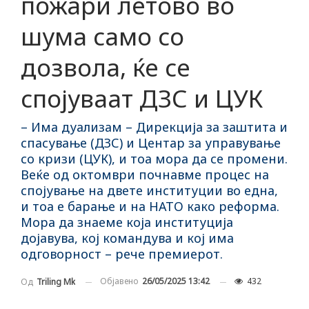
пожари летово во
шума само со
дозвола, ќе се
спојуваат ДЗС и ЦУК
– Има дуализам – Дирекција за заштита и
спасување (ДЗС) и Центар за управување
со кризи (ЦУК), и тоа мора да се промени.
Веќе од октомври почнавме процес на
спојување на двете институции во една,
и тоа е барање и на НАТО како реформа.
Мора да знаеме која институција
дојавува, кој командува и кој има
одговорност – рече премиерот.
Објавено
26/05/2025 13:42
432
Од
Triling Mk