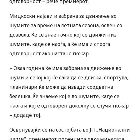
одговорност – рече премиерот.
Мицкоски најави и забрана за движење во
шумите за време на летната сезона, освен со
дозвола. Ќе се знае точно кој се движи низ
шумите, каде се наоѓа, а ќе има и строга
одговорност ако настане пожар.
– Оваа година ќе има забрана за движење во
шуми и секој кој ќе сака да се движи, спортува,
планинари ќе може да извади соодветна
белешка. Ќе знаеме кој е во шумите, каде се
наоѓа и кој е одговорен доколку се случи пожар
– додаде тој.
Осврнувајќи се на состојбата во ЈП „Национални
шуми“, премиерот потенцира дека минатата