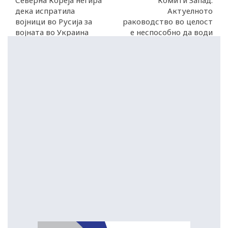
Северна Кореја негира
Комити Запад:
дека испратила
Актуелното
војници во Русија за
раководство во целост
војната во Украина
е неспособно да води
клуб како Вардар