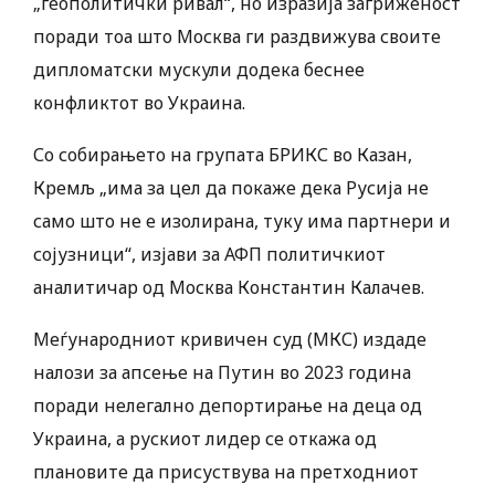
„геополитички ривал“, но изразија загриженост
поради тоа што Москва ги раздвижува своите
дипломатски мускули додека беснее
конфликтот во Украина.
Со собирањето на групата БРИКС во Казан,
Кремљ „има за цел да покаже дека Русија не
само што не е изолирана, туку има партнери и
сојузници“, изјави за АФП политичкиот
аналитичар од Москва Константин Калачев.
Меѓународниот кривичен суд (МКС) издаде
налози за апсење на Путин во 2023 година
поради нелегално депортирање на деца од
Украина, а рускиот лидер се откажа од
плановите да присуствува на претходниот