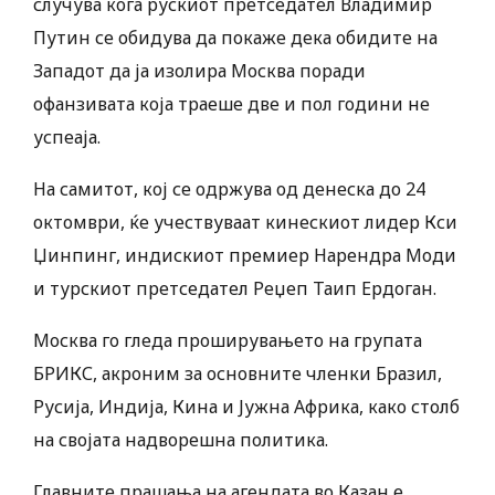
случува кога рускиот претседател Владимир
Путин се обидува да покаже дека обидите на
Западот да ја изолира Москва поради
офанзивата која траеше две и пол години не
успеаја.
На самитот, кој се одржува од денеска до 24
октомври, ќе учествуваат кинескиот лидер Кси
Џинпинг, индискиот премиер Нарендра Моди
и турскиот претседател Реџеп Таип Ердоган.
Москва го гледа проширувањето на групата
БРИКС, акроним за основните членки Бразил,
Русија, Индија, Кина и Јужна Африка, како столб
на својата надворешна политика.
Главните прашања на агендата во Казан е