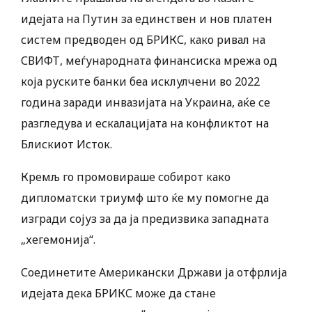
идејата на Путин за единствен и нов платен
систем предводен од БРИКС, како ривал на
СВИФТ, меѓународната финансиска мрежа од
која руските банки беа исклулчени во 2022
година заради инвазијата на Украина, аќе се
разгледува и ескалацијата на конфликтот на
Блискиот Исток.
Кремљ го промовираше собирот како
дипломатски триумф што ќе му помогне да
изгради сојуз за да ја предизвика западната
„хегемонија“.
Соединетите Американски Држави ја отфрлија
идејата дека БРИКС може да стане