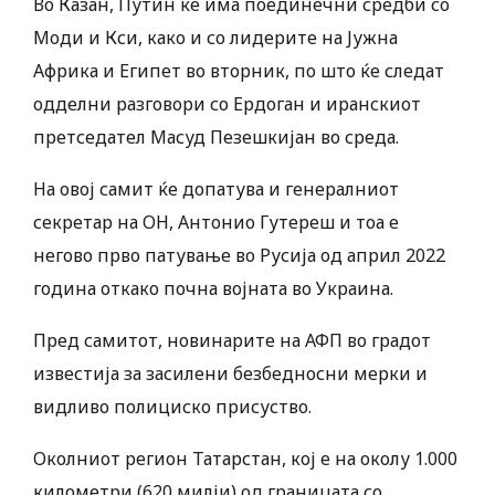
Во Казан, Путин ќе има поединечни средби со
Моди и Кси, како и со лидерите на Јужна
Африка и Египет во вторник, по што ќе следат
одделни разговори со Ердоган и иранскиот
претседател Масуд Пезешкијан во среда.
На овој самит ќе допатува и генералниот
секретар на ОН, Антонио Гутереш и тоа е
негово прво патување во Русија од април 2022
година откако почна војната во Украина.
Пред самитот, новинарите на АФП во градот
известија за засилени безбедносни мерки и
видливо полициско присуство.
Околниот регион Татарстан, кој е на околу 1.000
километри (620 милји) од границата со