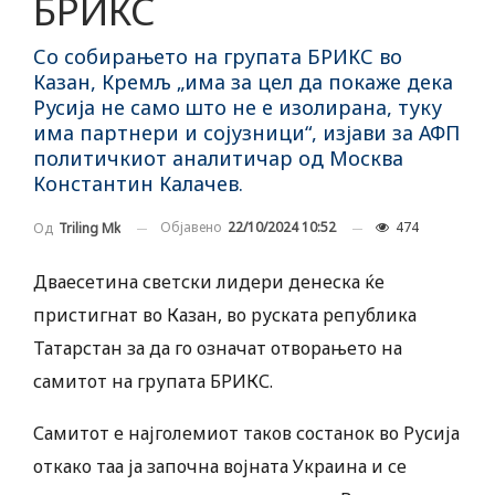
БРИКС
Со собирањето на групата БРИКС во
Казан, Кремљ „има за цел да покаже дека
Русија не само што не е изолирана, туку
има партнери и сојузници“, изјави за АФП
политичкиот аналитичар од Москва
Константин Калачев.
Објавено
22/10/2024 10:52
474
Од
Triling Mk
Дваесетина светски лидери денеска ќе
пристигнат во Казан, во руската република
Татарстан за да го означат отворањето на
самитот на групата БРИКС.
Самитот е најголемиот таков состанок во Русија
откако таа ја започна војната Украина и се