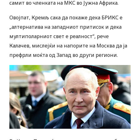
самит во членката на МКС во Јужна Африка.
Овојпат, Кремљ сака да покаже дека БРИКС е
„алтернатива на западниот притисок и дека
мултиполарниот свет е реалност“, рече
Калачев, мислејќи на напорите на Москва да ја
префрли моќта од Запад во други региони.