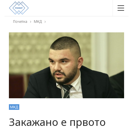
Почетна
МКД
МКД
Закажано е првото