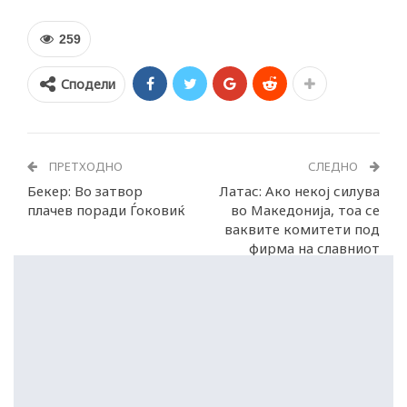
259
Сподели
ПРЕТХОДНО
СЛЕДНО
Бекер: Во затвор
Латас: Ако некој силува
плачев поради Ѓоковиќ
во Македонија, тоа се
ваквите комитети под
фирма на славниот
Хелсиншки