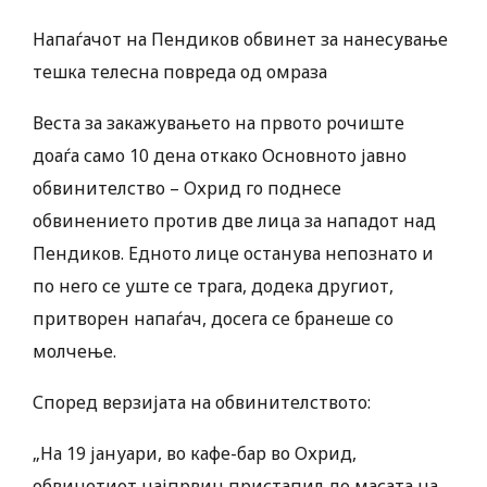
Напаѓачот на Пендиков обвинет за нанесување
тешка телесна повреда од омраза
Веста за закажувањето на првото рочиште
доаѓа само 10 дена откако Основното јавно
обвинителство – Охрид го поднесе
обвинението против две лица за нападот над
Пендиков. Едното лице останува непознато и
по него се уште се трага, додека другиот,
притворен напаѓач, досега се бранеше со
молчење.
Според верзијата на обвинителството:
„На 19 јануари, во кафе-бар во Охрид,
обвинетиот најпрвин пристапил до масата на