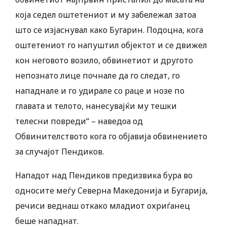
која седел оштетениот и му забележал затоа
што се изјаснувал како Бугарин. Подоцна, кога
оштетениот го напуштил објектот и се движел
кон неговото возило, обвинетиот и другото
непознато лице почнале да го следат, го
нападнале и го удирале со раце и нозе по
главата и телото, нанесувајќи му тешки
телесни повреди“ – наведоа од
Обвинителството кога го објавија обвинението
за случајот Пендиков.
Нападот над Пендиков предизвика бура во
односите меѓу Северна Македонија и Бугарија,
речиси веднаш откако младиот охриѓанец
беше нападнат.