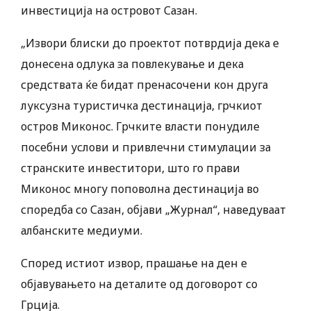
инвестиција на островот Сазан.
„Извори блиски до проектот потврдија дека е
донесена одлука за повлекување и дека
средствата ќе бидат пренасочени кон друга
луксузна туристичка дестинација, грчкиот
остров Миконос. Грчките власти понудиле
посебни услови и привлечни стимулации за
странските инвеститори, што го прави
Миконос многу поповолна дестинација во
споредба со Сазан, објави „Журнал“, наведуваат
албанските медиуми.
Според истиот извор, прашање на ден е
објавувањето на деталите од договорот со
Грција.