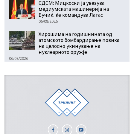
СДСМ: Мицкоски ја увезува
медиумската машинерија на
Вучиќ, ќе командува Латас
06/08/2026
Хирошима на годишнината од
атомското бомбардирање повика
на целосно укинување на
нуклеарното оружје
06/08/2026