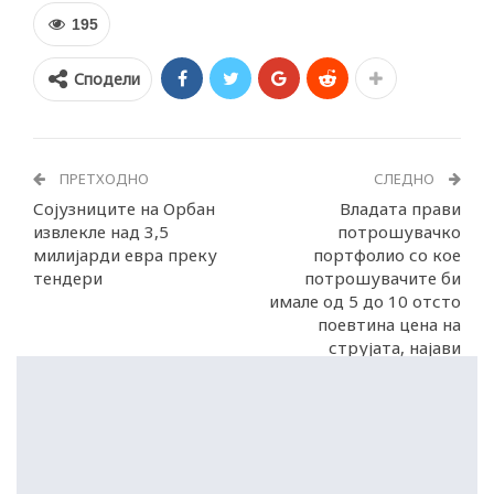
195
Сподели
ПРЕТХОДНО
СЛЕДНО
Сојузниците на Орбан
Владата прави
извлекле над 3,5
потрошувачко
милијарди евра преку
портфолио со кое
тендери
потрошувачите би
имале од 5 до 10 отсто
поевтина цена на
струјата, најави
Мицкоски