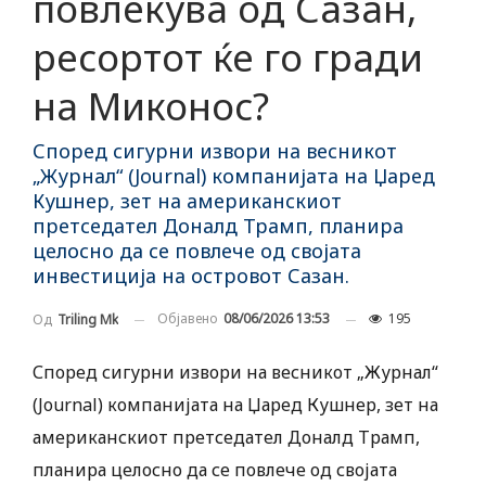
повлекува од Сазан,
ресортот ќе го гради
на Миконос?
Според сигурни извори на весникот
„Журнал“ (Journal) компанијата на Џаред
Кушнер, зет на американскиот
претседател Доналд Трамп, планира
целосно да се повлече од својата
инвестиција на островот Сазан.
Објавено
08/06/2026 13:53
195
Од
Triling Mk
Според сигурни извори на весникот „Журнал“
(Journal) компанијата на Џаред Кушнер, зет на
американскиот претседател Доналд Трамп,
планира целосно да се повлече од својата