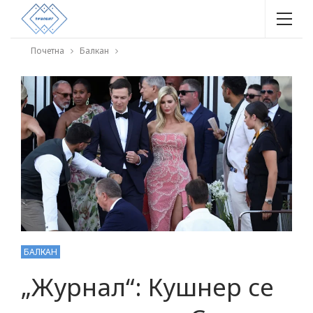
Почетна
Балкан
БАЛКАН
„Журнал“: Кушнер се