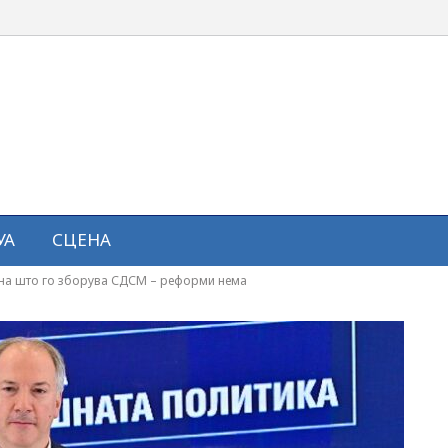
УА
СЦЕНА
 она што го зборува СДСМ – реформи нема