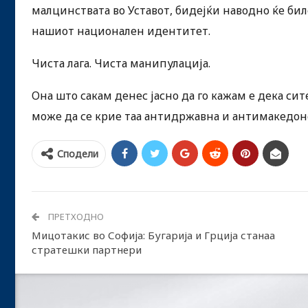
малцинствата во Уставот, бидејќи наводно ќе бил
нашиот национален идентитет.
Чиста лага. Чиста манипулација.
Она што сакам денес јасно да го кажам е дека си
може да се крие таа антидржавна и антимакедонс
Сподели
ПРЕТХОДНО
Мицотакис во Софија: Бугарија и Грција станаа
стратешки партнери