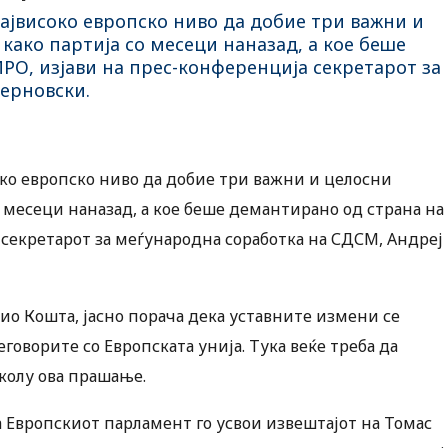
ајвисоко европско ниво да добие три важни и
како партија со месеци наназад, а кое беше
РО, изјави на прес-конференција секретарот за
ерновски.
ко европско ниво да добие три важни и целосни
о месеци наназад, а кое беше демантирано од страна на
 секретарот за меѓународна соработка на СДСМ, Андреј
ио Кошта, јасно порача дека уставните измени се
оворите со Европската унија. Тука веќе треба да
околу ова прашање.
 Европскиот парламент го усвои извештајот на Томас