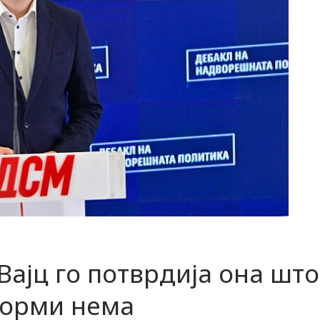
Вајц го потврдија она што
форми нема