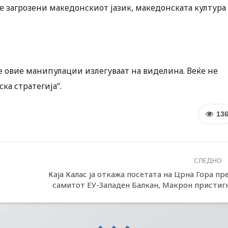
е загрозени македонскиот јазик, македонската култура
те овие манипулации излегуваат на виделина. Веќе не
ка стратегија“.
13
СЛЕДНО
Каја Калас ја откажа посетата на Црна Гора пр
самитот ЕУ-Западен Балкан, Макрон пристиг