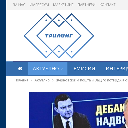
ЗА НАС
ИМПРЕСУМ
МАРКЕТИНГ
ПАРТНЕРИ
КОНТАКТ
АКТУЕЛНО
ЕМИСИИ
ИНТЕРВЈ
Почетна
Актуелно
Жерновски: И Кошта и Вајц го потврдија