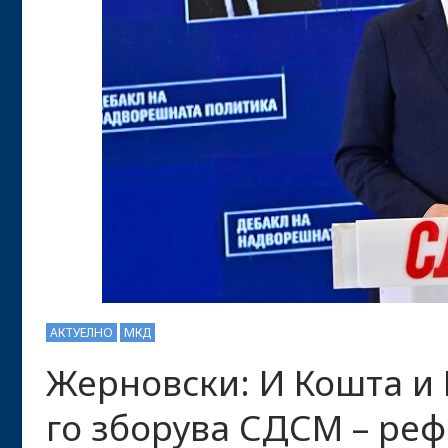
АКТУЕЛНО
МКД
Жерновски: И Кошта и 
го зборува СДСМ – ре