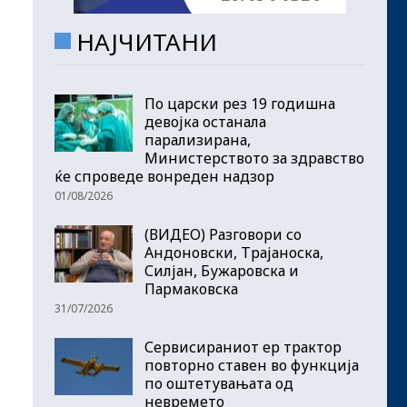
НАЈЧИТАНИ
По царски рез 19 годишна
девојка останала
парализирана,
Министерството за здравство
ќе спроведе вонреден надзор
01/08/2026
(ВИДЕО) Разговори со
Андоновски, Трајаноска,
Силјан, Бужаровска и
Пармаковска
31/07/2026
Сервисираниот ер трактор
повторно ставен во функција
по оштетувањата од
невремето