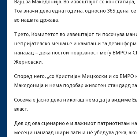
Вајц за Македонија. Во извештајот се констатира
Тоа значи дека една година, односно 365 дена, 
во нашата држава.
Трето, Комитетот во извештајот ги посочува ма
непријателско мешање и кампањи за дезинформац
наназад – дека постои поврзаност меѓу ВМРО и 
Жерновски.
Според него, „со Христијан Мицкоски и со ВМРО 
Македонија и нема подобар животен стандард за
Сосема е јасно дека никогаш нема да ја видиме Е
власт.
Дел од ова сценарио е и лажниот патриотизам на
месеци наназад шири лаги и нè убедува дека, ако 