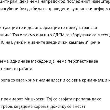
, цитирам, дека нема напредок од последниот извештај.
се изгубени без да бидат спроведени суштински реформ
нипулациите и дезинформациите преку ‘странско
ии’. Тоа е токму она што СДСМ го зборуваше со месе
СНС на Вучиќ и нивните заеднички кампањи“, рече
нема иднина за Македонија, нема перспектива за
 нашите граѓани.
вропа со оваа криминална власт и со овие криминалци 
 премиерот Мицкоски. Тој со својата пропаганда со
треба, ќе јадеме корења, доколку се внесат