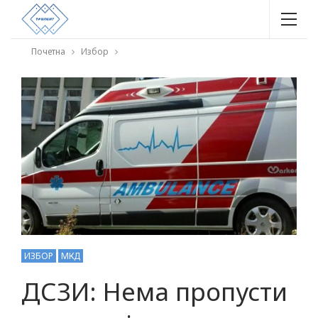
Почетна
Избор
ИЗБОР
МКД
ДСЗИ: Нема пропусти