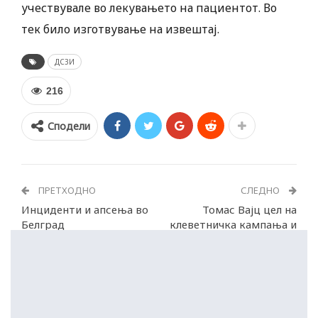
учествувале во лекувањето на пациентот. Во
тек било изготвување на извештај.
ДСЗИ
216
Сподели
ПРЕТХОДНО
СЛЕДНО
Инциденти и апсења во
Томас Вајц цел на
Белград
клеветничка кампања и
закани од Бугарија