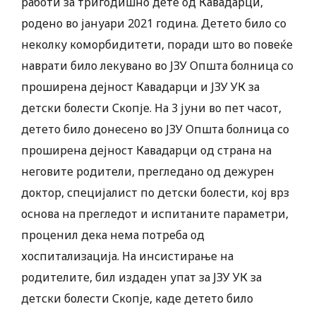
работи за тригодишно дете од Кавадарци,
родено во јануари 2021 година. Детето било со
неколку коморбидитети, поради што во повеќе
наврати било лекувано во ЈЗУ Општа болница со
проширена дејност Кавадарци и ЈЗУ УК за
детски болести Скопје. На 3 јуни во пет часот,
детето било донесено во ЈЗУ Општа болница со
проширена дејност Кавадарци од страна на
неговите родители, прегледано од дежурен
доктор, специјалист по детски болести, кој врз
основа на прегледот и испитаните параметри,
проценил дека нема потреба од
хоспитализација. На инсистирање на
родителите, бил издаден упат за ЈЗУ УК за
детски болести Скопје, каде детето било