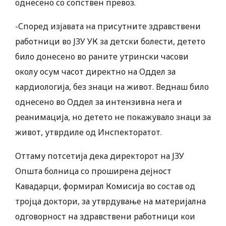
однесено со сопствен превоз.
-Според изјавата на присутните здравствени
работници во ЈЗУ УК за детски болести, детето
било донесено во раните утрински часови
околу осум часот директно на Оддел за
кардиологија, без знаци на живот. Веднаш било
однесено во Оддел за интензивна нега и
реанимација, но детето не покажувало знаци за
живот, утврдиле од Инспекторатот.
Оттаму потсетија дека директорот на ЈЗУ
Општа болница со проширена дејност
Кавадарци, формирал Комисија во состав од
тројца доктори, за утврдување на материјална
одговорност на здравствени работници кои