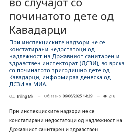
во случајот со
починатото дете од
Кавадарци
При инспекциските надзори не се
констатирани недостатоци од
надлежност на Државниот санитарен и
здравствен инспекторат (ДСЗИ), во врска
со починатото тригодишно дете од
Кавадарци, информираа денеска од
ДСЗИ за МИА.
Објавено
06/06/2025 14:29
216
Од
Triling Mk
При инспекциските надзори не се
констатирани недостатоци од надлежност на
Државниот санитарен и здравствен