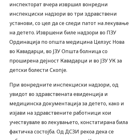
инспекторат вчера извршил вонредни
инспекциски надзори во три здравствени
установи, со цел да се следи патот на лекување
на детето. Извршени биле надзори во ПЗУ
Ординација по општа медицина Целзус Нова
во Кавадарци, во ЈЗУ Општа болница со
проширена дејност Кавадарци и во ЈЗУ УК за
детски болести Скопје.
При вонредните инспекциски надзори, од
увидот во здравствената евиденција и
медицинска документација за детето, како и
изјави на здравствените работници кои
учествувале во лекувањето, констатирана била
фактичка состојба. Од ДСЗИ рекоа дека се