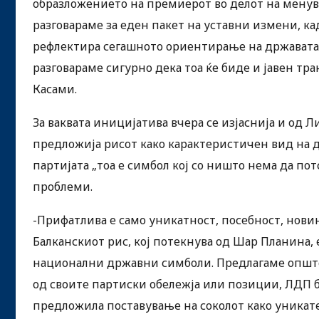
образложението на премиерот во делот на менува
разговараме за еден пакет на уставни измени, к
рефлектира сегашното ориентирање на државата 
разговараме сигурно дека тоа ќе биде и јавен тр
Касами.
За ваквата иницијатива вчера се изјаснија и од 
предложија рисот како карактеристичен вид на д
партијата „тоа е симбол кој со ништо нема да пот
проблеми.
-Прифатлива е само уникатност, посебност, новин
Балканскиот рис, кој потекнува од Шар Планина,
национални државни симболи. Предлагаме општо
од своите партиски обележја или позиции, ЛДП б
предложила поставување на соколот како уника