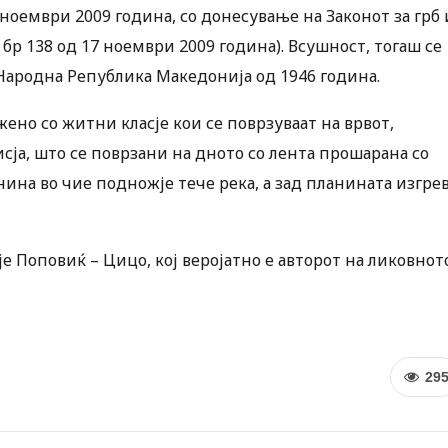
 ноември 2009 година, со донесување на Законот за грб 
р 138 од 17 ноември 2009 година). Всушност, тогаш се
 Народна Република Македонија од 1946 година.
ено со житни класје кои се поврзуваат на врвот,
сја, што се поврзани на дното со лента прошарана со
ина во чие подножје тече река, а зад планината изгре
е Поповиќ – Цицо, кој веројатно е авторот на ликовнот
29