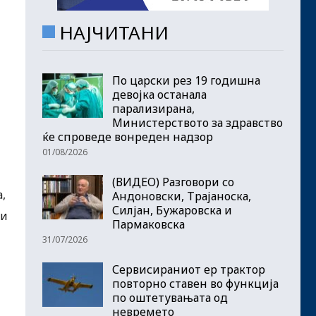
НАЈЧИТАНИ
По царски рез 19 годишна
девојка останала
парализирана,
Министерството за здравство
ќе спроведе вонреден надзор
01/08/2026
(ВИДЕО) Разговори со
,
Андоновски, Трајаноска,
Силјан, Бужаровска и
ни
Пармаковска
31/07/2026
Сервисираниот ер трактор
повторно ставен во функција
по оштетувањата од
невремето