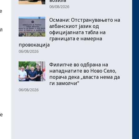
06/08/2026
е
Османи: Отстранувањето на
албанскиот јазик од
ал
официјалната табла на
границата е намерна
провокација
06/08/2026
Филипче во одбрана на
нападнатите во Ново Село,
порача дека „власта нема да
ги замолчи“
06/08/2026
е