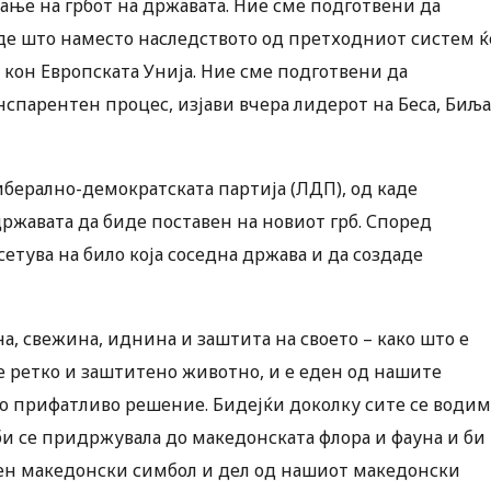
ње на грбот на државата. Ние сме подготвени да
аде што наместо наследството од претходниот систем ќ
кон Европската Унија. Ние сме подготвени да
анспарентен процес, изјави вчера лидерот на Беса, Биљ
Либерално-демократската партија (ЛДП), од каде
ржавата да биде поставен на новиот грб. Според
сетува на било која соседна држава и да создаде
а, свежина, иднина и заштита на своето – како што е
 е ретко и заштитено животно, и е еден од нашите
 прифатливо решение. Бидејќи доколку сите се водим
и се придржувала до македонската флора и фауна и би
тен македонски симбол и дел од нашиот македонски