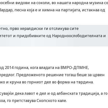
посебни видови на соколи, во нашата народна музика с
Вардар, песна која е и химна на партијата, истакнаа од
од 2014 година, кога владата на ВМРО-ДПМНЕ,
 предлог. Предложеното решение тогаш беше за црвен
ако и круна во горниот дел во форма на тврдина.
увајќи дека лавот е дел и од албанската традиција, а го
коа, го претставува Скопското кале.