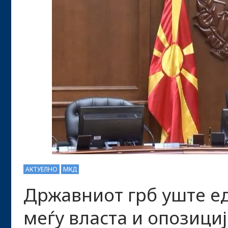
АКТУЕЛНО
МКД
Државниот грб уште е
меѓу власта и опозици