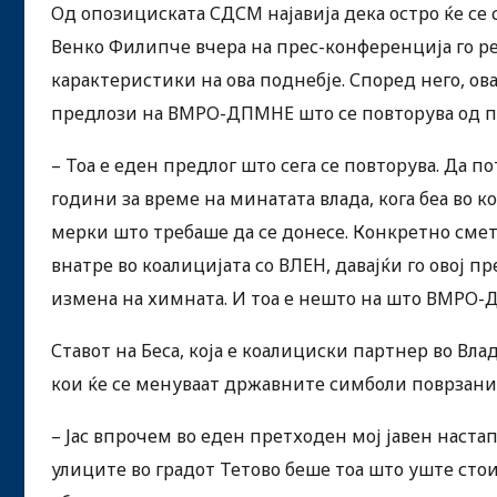
Од опозициската СДСМ најавија дека остро ќе се
Венко Филипче вчера на прес-конференција го ре
карактеристики на ова поднебје. Според него, ов
предлози на ВМРО-ДПМНЕ што се повторува од п
– Тоа е еден предлог што сега се повторува. Да п
години за време на минатата влада, кога беа во к
мерки што требаше да се донесе. Конкретно смет
внатре во коалицијата со ВЛЕН, давајќи го овој пр
измена на химната. И тоа е нешто на што ВМРО-
Ставот на Беса, која е коалициски партнер во Вла
кои ќе се менуваат државните симболи поврзан
– Јас впрочем во еден претходен мој јавен наста
улиците во градот Тетово беше тоа што уште сто