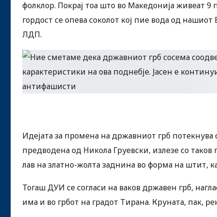
фолклор. Покрај тоа што во Македонија живеат 9 
гордост се опева соколот кој пие вода од нашиот 
ЛДП.
Идејата за промена на државниот грб потекнува 
предводена од Никола Груевски, излезе со таков
лав на златно-жолта заднина во форма на штит, к
Тогаш ДУИ се согласи на ваков државен грб, наглас
има и во грбот на градот Тирана. Круната, пак, ре