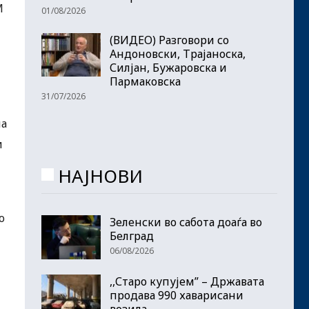
М
01/08/2026
(ВИДЕО) Разговори со
Андоновски, Трајаноска,
Силјан, Бужаровска и
Пармаковска
31/07/2026
на
и
НАЈНОВИ
о
Зеленски во сабота доаѓа во
Белград
06/08/2026
,,Старо купујем” – Државата
продава 990 хаварисани
возила