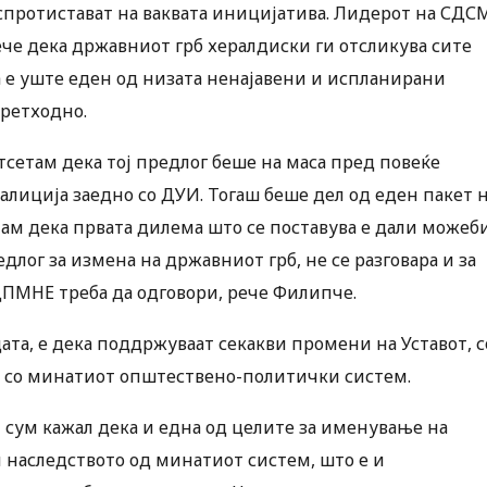
 спротистават на ваквата иницијатива. Лидерот на СДС
че дека државниот грб хералдиски ги отсликува сите
а е уште еден од низата ненајавени и испланирани
ретходно.
отсетам дека тој предлог беше на маса пред повеќе
оалиција заедно со ДУИ. Тогаш беше дел од еден пакет 
ам дека првата дилема што се поставува е дали можеб
едлог за измена на државниот грб, не се разговара и за
ДПМНЕ треба да одговори, рече Филипче.
дата, е дека поддржуваат секакви промени на Уставот, с
и со минатиот општествено-политички систем.
п сум кажал дека и една од целите за именување на
и наследството од минатиот систем, што е и