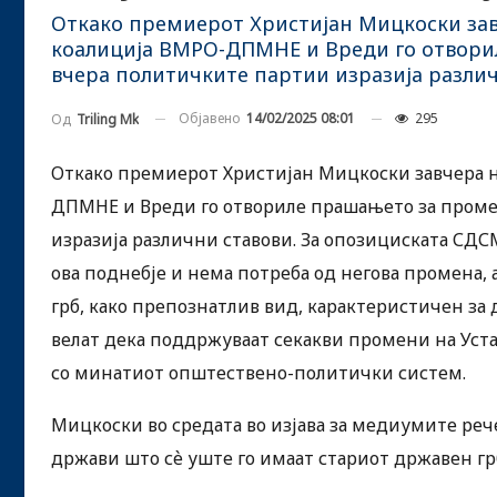
Откако премиерот Христијан Мицкоски завч
коалиција ВМРО-ДПМНЕ и Вреди го отвори
вчера политичките партии изразија различ
Објавено
14/02/2025 08:01
295
Од
Triling Mk
Откако премиерот Христијан Мицкоски завчера н
ДПМНЕ и Вреди го отвориле прашањето за проме
изразија различни ставови. За опозициската СДС
ова поднебје и нема потреба од негова промена,
грб, како препознатлив вид, карактеристичен за д
велат дека поддржуваат секакви промени на Уста
со минатиот општествено-политички систем.
Мицкоски во средата во изјава за медиумите реч
држави што сѐ уште го имаат стариот државен г