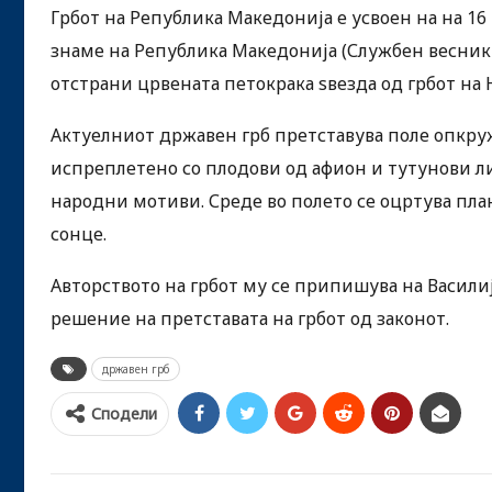
Грбот на Република Македонија е усвоен на на 16
знаме на Република Македонија (Службен весник б
отстрани црвената петокрака ѕвезда од грбот на
Актуелниот државен грб претставува поле опкруж
испреплетено со плодови од афион и тутунови ли
народни мотиви. Среде во полето се оцртува план
сонце.
Авторството на грбот му се припишува на Василиј
решение на претставата на грбот од законот.
државен грб
Сподели