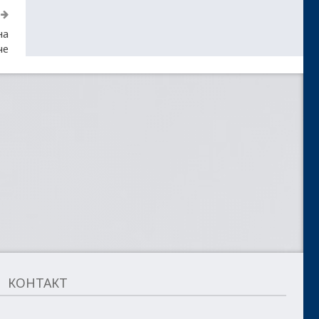
на
че
КОНТАКТ