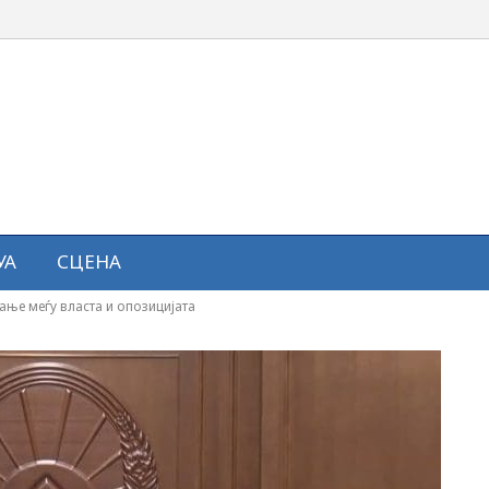
УА
СЦЕНА
ање меѓу власта и опозицијата