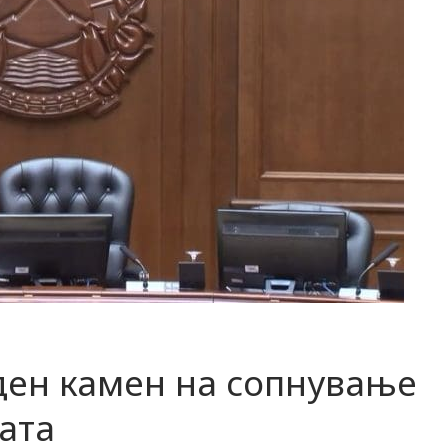
ден камен на сопнување
јата