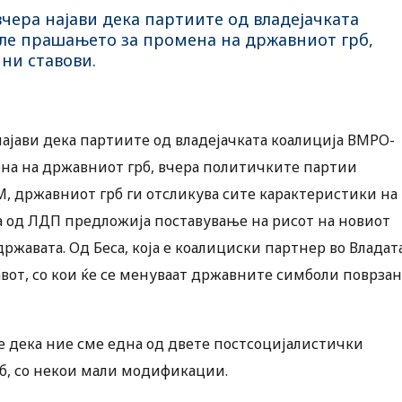
ера најави дека партиите од владејачката
ле прашањето за промена на државниот грб,
ни ставови.
ајави дека партиите од владејачката коалиција ВМРО-
на на државниот грб, вчера политичките партии
М, државниот грб ги отсликува сите карактеристики на
 а од ЛДП предложија поставување на рисот на новиот
ржавата. Од Беса, која е коалициски партнер во Владата
вот, со кои ќе се менуваат државните симболи поврза
е дека ние сме една од двете постсоцијалистички
рб, со некои мали модификации.