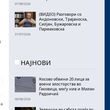
01/08/2026
(ВИДЕО) Разговори со
Андоновски, Трајаноска,
Силјан, Бужаровска и
Пармаковска
31/07/2026
3
НАЈНОВИ
Косово обвини 20 лица за
5
воени злосторства во
Ѓаковица, меѓу нив и Милан
Радоичиќ
06/08/2026
Зеленски во сабота доаѓа во