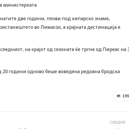
на министерката.
натите две години, плови под кипарско знаме,
пристаништето во Лимасол, а крајната дестинација е
следниот, на крајот од сезоната ќе тргне од Пиреас на 
ад 20 години одново беше воведена редовна бродска
19
СЛЕДНО