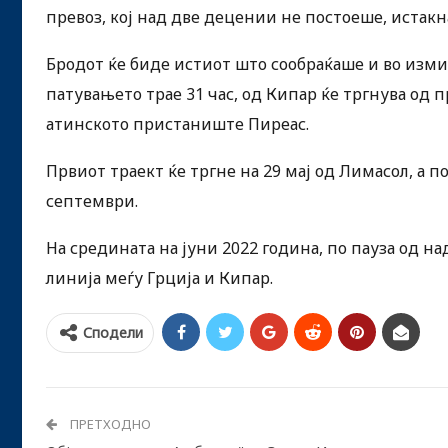
превоз, кој над две децении не постоеше, истак
Бродот ќе биде истиот што сообраќаше и во изми
патувањето трае 31 час, од Кипар ќе тргнува од 
атинското пристаниште Пиреас.
Првиот траект ќе тргне на 29 мај од Лимасол, а по
септември.
На средината на јуни 2022 година, по пауза од н
линија меѓу Грција и Кипар.
Сподели
ПРЕТХОДНО