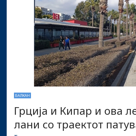
БАЛКАН
Грција и Кипар и ова л
лани со траектот пату