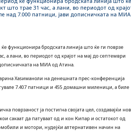
 период ќе функционира бродската линија што ќ
кт што трае 31 час, а лани, во периодот од крајо
ле над 7.000 патници, јави дописничката на МИА
д ќе функционира бродската линија што ќе ги поврзе
ас, а лани, во периодот од крајот на мај до септември
 дописничката на МИА од Атина.
арина Хаѕиманоли на денешната прес-конференција
тувале 7.407 патници и 455 домашни миленици, а биле
чка поврзаност ја постигна својата цел, создавајќи нов
ои сакаат да патуваат од и кон Кипар и остатокот од
омобили и мотори, нудејќи алтернативен начин на