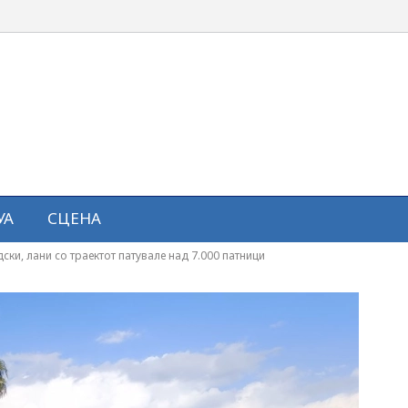
УА
СЦЕНА
дски, лани со траектот патувале над 7.000 патници