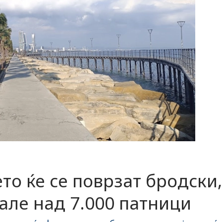
ето ќе се поврзат бродски,
вале над 7.000 патници