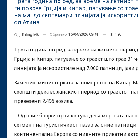
Трета година по ред, за време на летниот
ги поврзе Грција и Кипар, патување со трае
на мај до септември линијата ја искористи
од Атина.
Објавено
16/04/2026 09:41
195
Од
Triling Mk
Трета година по ред, за време на летниот перио
Грција и Кипар, патување со траект што трае 31 ч
линијата ја искористиле над 7.000 патници, јави
Заменик-министерката за поморство на Кипар М
соопшти дека во ланскиот период со траектот па
превезени 2.496 возила.
– Од овие бројки произлегува дека морската патни
сегмент на туристичкиот пазар за оние патници к
континентална Европа со нивните приватни авт