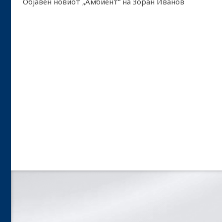
Објавен новиот „Амбиент“ на Зоран Иванов