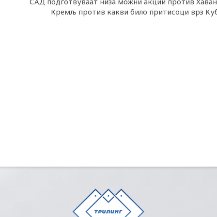
САД подготвуваат низа можни акции против Хаван
Кремљ против какви било притисоци врз Ку