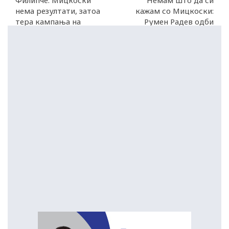
Филипче: Мицкоски
Немам што да си
нема резултати, затоа
кажам со Мицкоски:
тера кампања на
Румен Радев одби
конфликти и поделби
средба со премиерот