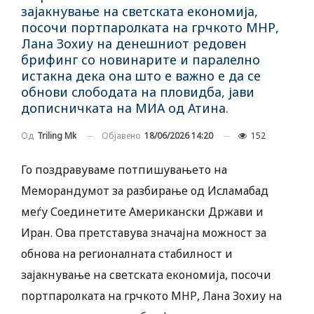
зајакнување на светската економија,
посочи портпаролката на грчкото МНР,
Лана Зохиу на денешниот редовен
брифинг со новинарите и паралелно
истакна дека она што е важно е да се
обнови слободата на пловидба, јави
дописничката на МИА од Атина.
Објавено
18/06/2026 14:20
152
Од
Triling Mk
Го поздравуваме потпишувањето на
Меморандумот за разбирање од Исламабад
меѓу Соединетите Американски Држави и
Иран. Ова претставува значајна можност за
обнова на регионалната стабилност и
зајакнување на светската економија, посочи
портпаролката на грчкото МНР, Лана Зохиу на