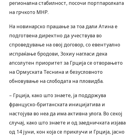
регионална стабилност, посочи портпаролката
на грчкото МНР.
На новинарско прашање за тоа дали Атина е
подготвена директно да учествува во
спроведување на овој договор, со евентуално
испраќање бродови, Зохиу нагласи дека
апсолутен приоритет за Грција се отворањето
на Ормуската Теснина и безусловното
обновување на слободата на пловидба.
– Грција, како што знаете, ја поддржува
француско-британската иницијатива и
настојува во неа да има активна улога. Во секој
случај, како што знаете и од заедничката изјава
од 14 јуни, кон која се приклучи и Грција, јасно