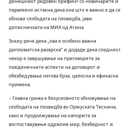
денешниот редовен брифинг со новинарите и
паралелно истакна дека она што е важно е да се
обнови слободата на пловидба, јави
дописничката на МИА од Атина.
Зохиу рече дека „ова е особено важна
дипломатска разврска“ и додаде дека следниот
чекор е завршување на преговорите за
поединечните аспекти на договорот и
обезбедување негова брза, целосна и ефикасна
примена.
– Главна грижа е безусловното обновување на
слободата на пловидба во Ормуската Теснина,
како и продолжување на напорите за
воспоставување одржлив мир, безбедност и