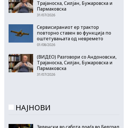
Трајаноска, Силјан, Бужаровска и
Пармаковска
31/07/2026
Сервисираниот ер трактор
повторно ставен во функција по
оштетувањата од невремето
01/08/2026
(ВИДЕО) Разговори со Андоновски,
Трајаноска, Силјан, Бужаровска и
Пармаковска
31/07/2026
НАЈНОВИ
Зеленски во сабота доаѓа во Белград