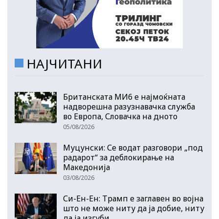
НАЈЧИТАНИ
Британската МИ6 е најмоќната
надворешна разузнавачка служба
во Европа, Словачка на дното
05/08/2026
Муцунски: Се водат разговори „под
радарот“ за деблокирање на
Македонија
03/08/2026
Си-Ен-Ен: Трамп е заглавен во војна
што не може ниту да ја добие, ниту
да ја изгуби