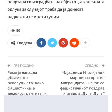
поврзана со изградбата на објектот, а конечната
одлука за случајот треба да ја донесат
надлежните институции.
90
Сподели
ПРЕТХОДНО
СЛЕДНО
Рама ја нападна
Илјадници Италијанци
„Фламинго
маршираа против
револуцијата“ како
миграцијата – некои со
фaшистичка, а
фашистичкиот поздрав
демонострантите ги
и извици „Дуче! Дуче!“
нарече идиоти