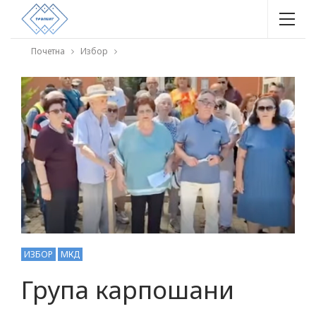
Почетна
Избор
ИЗБОР
МКД
Група карпошани