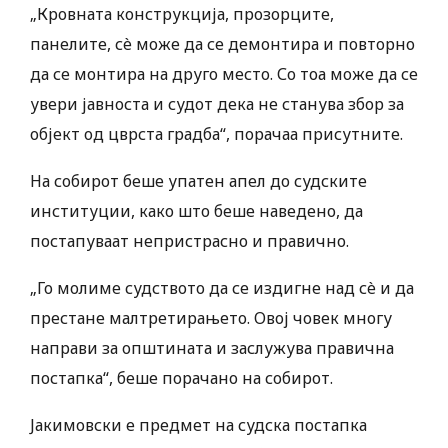
„Кровната конструкција, прозорците,
панелите, сè може да се демонтира и повторно
да се монтира на друго место. Со тоа може да се
увери јавноста и судот дека не станува збор за
објект од цврста градба“, порачаа присутните.
На собирот беше упатен апел до судските
институции, како што беше наведено, да
постапуваат непристрасно и правично.
„Го молиме судството да се издигне над сè и да
престане малтретирањето. Овој човек многу
направи за општината и заслужува правична
постапка“, беше порачано на собирот.
Јакимовски е предмет на судска постапка