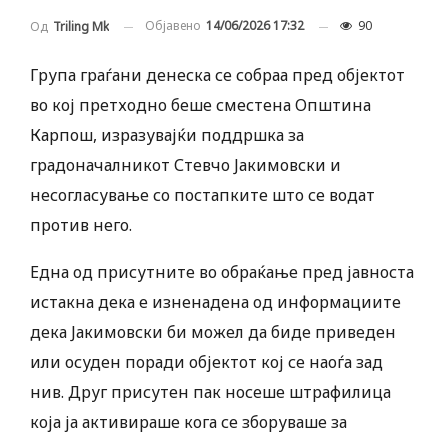
Објавено
14/06/2026 17:32
90
Од
Triling Mk
Група граѓани денеска се собраа пред објектот
во кој претходно беше сместена Општина
Карпош, изразувајќи поддршка за
градоначалникот Стевчо Јакимовски и
несогласување со постапките што се водат
против него.
Една од присутните во обраќање пред јавноста
истакна дека е изненадена од информациите
дека Јакимовски би можел да биде приведен
или осуден поради објектот кој се наоѓа зад
нив. Друг присутен пак носеше штрафилица
која ја активираше кога се зборуваше за