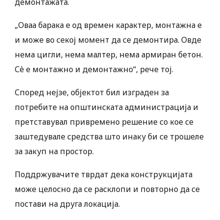
демонтажата.
„Оваа барака е од времен карактер, монтажна е
и може во секој момент да се демонтира. Овде
нема цигли, нема малтер, нема армиран бетон.
Сè е монтажно и демонтажно“, рече тој.
Според нејзе, објектот бил изграден за
потребите на општинската администрација и
претставувал привремено решение со кое се
заштедувале средства што инаку би се трошеле
за закуп на простор.
Поддржувачите тврдат дека конструкцијата
може целосно да се расклопи и повторно да се
постави на друга локација.