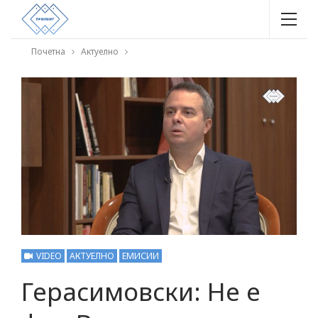
Почетна
Актуелно
VIDEO
АКТУЕЛНО
ЕМИСИИ
Герасимовски: Не е