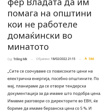
фер Владата да им
помага на општини
кои не работеле
домаќински во
минатото
Објавено
18/02/2022 21:15
586
Од
Triling Mk
„Сите се соочуваме со повисоките цени на
електрична енергија, посебно општините. По
мај, планираме да се отвори тендерска
документација за да имаме што подобра цена.
Имавме разговори со директорите во ЕВН, ќе
бориме да имаме берзанска цена со 5 %. И