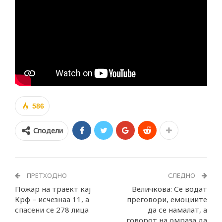
586
Сподели
ПРЕТХОДНО
СЛЕДНО
Пожар на траект кај
Величкова: Се водат
Крф – исчезнаа 11, а
преговори, емоциите
спасени се 278 лица
да се намалат, а
говорот на омраза да