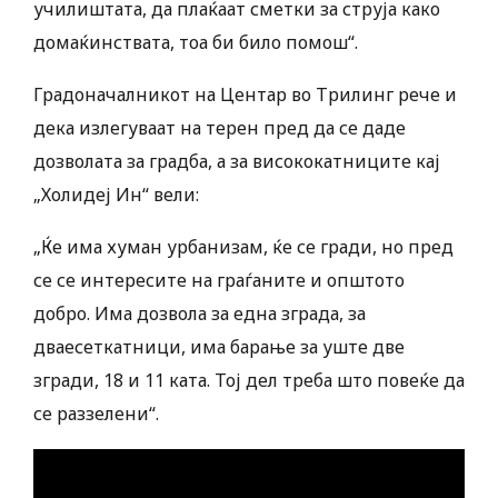
училиштата, да плаќаат сметки за струја како
домаќинствата, тоа би било помош“.
Градоначалникот на Центар во Трилинг рече и
дека излегуваат на терен пред да се даде
дозволата за градба, а за висококатниците кај
„Холидеј Ин“ вели:
„Ќе има хуман урбанизам, ќе се гради, но пред
се се интересите на граѓаните и општото
добро. Има дозвола за една зграда, за
дваесеткатници, има барање за уште две
згради, 18 и 11 ката. Тој дел треба што повеќе да
се раззелени“.