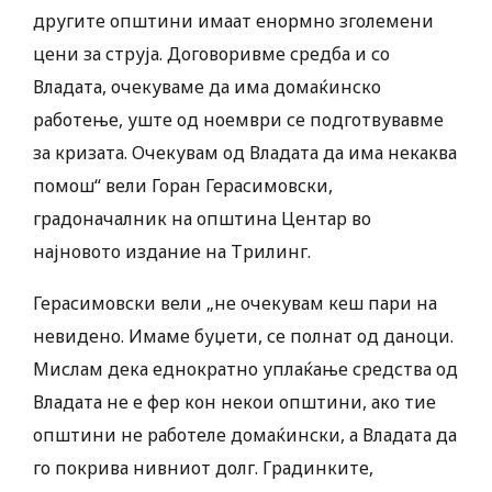
другите општини имаат енормно зголемени
цени за струја. Договоривме средба и со
Владата, очекуваме да има домаќинско
работење, уште од ноември се подготвувавме
за кризата. Очекувам од Владата да има некаква
помош“ вели Горан Герасимовски,
градоначалник на општина Центар во
најновото издание на Трилинг.
Герасимовски вели „не очекувам кеш пари на
невидено. Имаме буџети, се полнат од даноци.
Мислам дека еднократно уплаќање средства од
Владата не е фер кон некои општини, ако тие
општини не работеле домаќински, а Владата да
го покрива нивниот долг. Градинките,