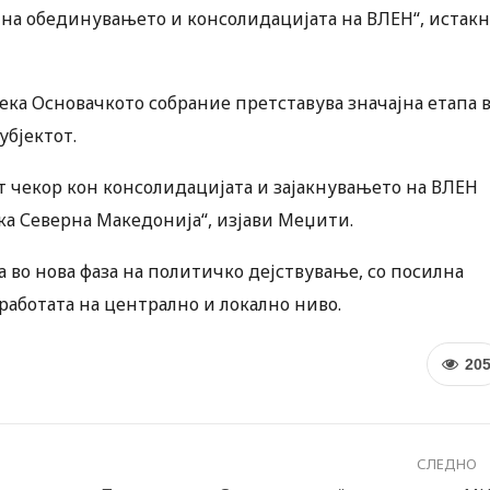
 на обединувањето и консолидацијата на ВЛЕН“, истакн
ка Основачкото собрание претставува значајна етапа 
убјектот.
т чекор кон консолидацијата и зајакнувањето на ВЛЕН
ка Северна Македонија“, изјави Меџити.
 во нова фаза на политичко дејствување, со посилна
работата на централно и локално ниво.
20
СЛЕДНО