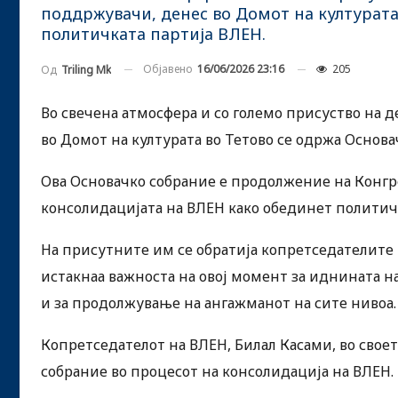
поддржувачи, денес во Домот на културата
политичката партија ВЛЕН.
Објавено
16/06/2026 23:16
205
Од
Triling Mk
Во свечена атмосфера и со големо присуство на 
во Домот на културата во Тетово се одржа Основ
Ова Основачко собрание е продолжение на Конгр
консолидацијата на ВЛЕН како обединет политичк
На присутните им се обратија копретседателите 
истакнаа важноста на овој момент за иднината на
и за продолжување на ангажманот на сите нивоа.
Копретседателот на ВЛЕН, Билал Касами, во своет
собрание во процесот на консолидација на ВЛЕН.