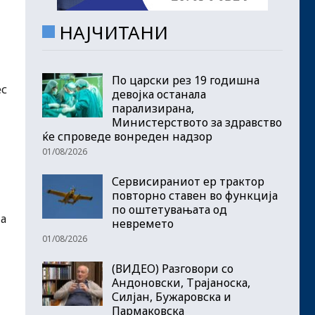
НАЈЧИТАНИ
По царски рез 19 годишна
ес
девојка останала
парализирана,
Министерството за здравство
ќе спроведе вонреден надзор
01/08/2026
Сервисираниот ер трактор
повторно ставен во функција
по оштетувањата од
ја
невремето
01/08/2026
(ВИДЕО) Разговори со
Андоновски, Трајаноска,
Силјан, Бужаровска и
Пармаковска