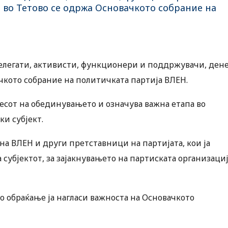
 во Тетово се одржа Основачкото собрание на
делегати, активисти, функционери и поддржувачи, ден
ачкото собрание на политичката партија ВЛЕН.
есот на обединувањето и означува важна етапа во
и субјект.
на ВЛЕН и други претставници на партијата, кои ја
 субјектот, за зајакнувањето на партиската организаци
о обраќање ја нагласи важноста на Основачкото