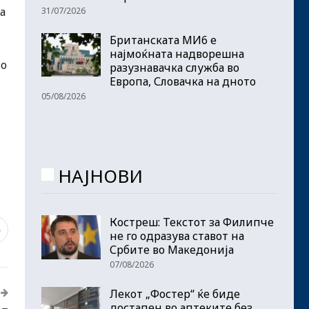
а
31/07/2026
Британската МИ6 е
најмоќната надворешна
во
разузнавачка служба во
Европа, Словачка на дното
05/08/2026
НАЈНОВИ
Костреш: Текстот за Филипче
5
не го одразува ставот на
Србите во Македонија
07/08/2026
Лекот „Фостер“ ќе биде
достапен во аптеките без