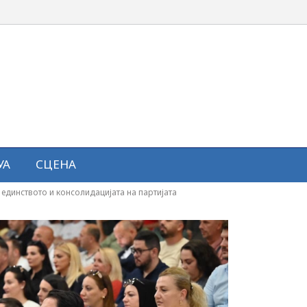
УА
СЦЕНА
единството и консолидацијата на партијата