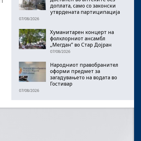
НТ
доплата, само со законски
утврдената партиципација
07/08/2026
Хуманитарен концерт на
фолклорниот ансамбл
„Мегдан” во Стар Дојран
07/08/2026
Народниот правобранител
оформи предмет за
загадувањето на водата во
Гостивар
07/08/2026