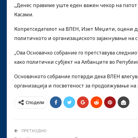
„Денес правиме уште еден важен чекор на патот
Касами.
Копретседателот на ВЛЕН, Изет Меџити, оцени де
политичкото и организациското зајакнување на с
„Ова Основачко собрание го претставува следнио
како политички субјект на Албанците во Републи
Основачкото собрание потврди дека ВЛЕН влегува
организација и посветеност за продолжување на 
Сподели
ПРЕТХОДНО