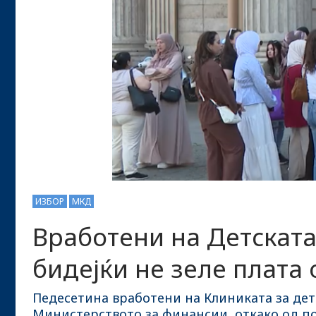
ИЗБОР
МКД
Вработени на Детската
бидејќи не зеле плата 
Педесетина вработени на Клиниката за дет
Министерството за финансии, откако од по