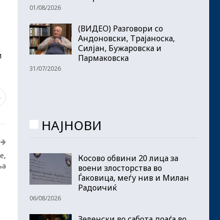
01/08/2026
(ВИДЕО) Разговори со
Андоновски, Трајаноска,
Силјан, Бужаровска и
и
Пармаковска
31/07/2026
5
НАЈНОВИ
е,
Косово обвини 20 лица за
ња
воени злосторства во
Ѓаковица, меѓу нив и Милан
Радоичиќ
06/08/2026
Зеленски во сабота доаѓа во