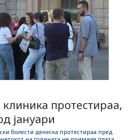
 клиника протестираа,
од јануари
ски болести денеска протестираа пред
четокот на годината не примиле плата.