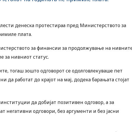
олести денеска протестираа пред Министерството за
римиле плата.
нистерството за финансии за продолжување на нивнит
е за нивниот статус.
те, тогаш зошто одговорот се одолговлекуваше пет
и да работат до крајот на мај, додека барањата стојат
институции да добијат позитивен одговор, а за
аат негативни одговори, без аргументи и без јасни