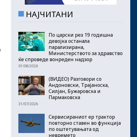
НАЈЧИТАНИ
По царски рез 19 годишна
девојка останала
парализирана,
е
Министерството за здравство
ќе спроведе вонреден надзор
01/08/2026
(ВИДЕО) Разговори со
Андоновски, Трајаноска,
Силјан, Бужаровска и
Пармаковска
31/07/2026
Сервисираниот ер трактор
повторно ставен во функција
по оштетувањата од
невремето