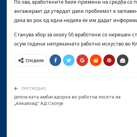
По ова, вработените биле примени на средба со 
ангажираат да утврдат дали проблемот е заглаве
дека во рок од една недела ќе им дадат информац
Станува збор за околу 50 вработени со нерешен ст
осум години непрекинато работно искуство во К
Сподели
ПРЕТХОДНО
Јапонската амбасадорка во работна посета на
„Алкалоид“ АД Скопје