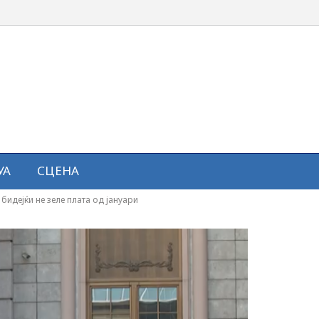
УА
СЦЕНА
бидејќи не зеле плата од јануари