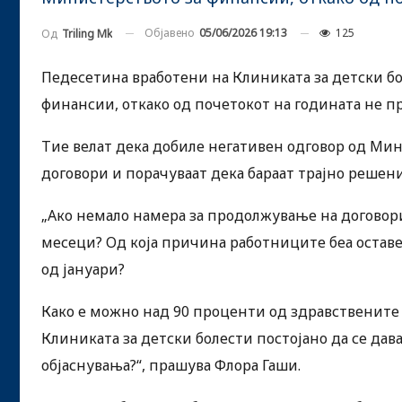
Објавено
05/06/2026 19:13
125
Од
Triling Mk
Педесетина вработени на Клиниката за детски б
финансии, откако од почетокот на годината не п
Тие велат дека добиле негативен одговор од Ми
договори и порачуваат дека бараат трајно решени
„Ако немало намера за продолжување на договори
месеци? Од која причина работниците беа оставен
од јануари?
Како е можно над 90 проценти од здравствените 
Клиниката за детски болести постојано да се дав
објаснувања?“, прашува Флора Гаши.