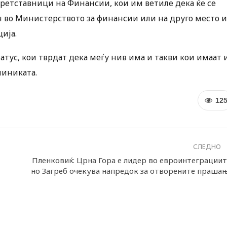
претставници на Финансии, кои им ветиле дека ќе се
н во Министерството за финансии или на друго место и
ија.
атус, кои тврдат дека меѓу нив има и такви кои имаат 
линиката.
12
СЛЕДНО
Пленковиќ: Црна Гора е лидер во евроинтеграциит
но Загреб очекува напредок за отворените праша