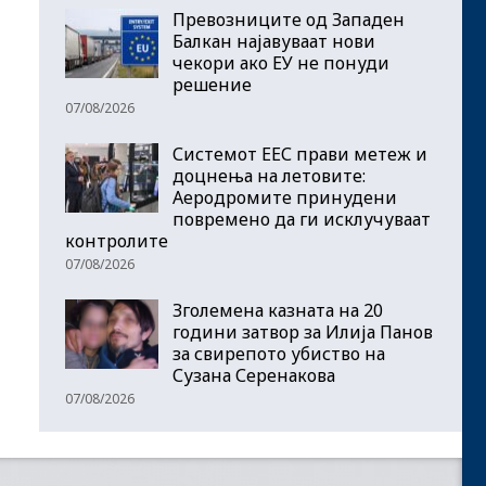
Превозниците од Западен
Балкан најавуваат нови
чекори ако ЕУ не понуди
решение
07/08/2026
Системот ЕЕС прави метеж и
доцнења на летовите:
Аеродромите принудени
повремено да ги исклучуваат
контролите
07/08/2026
Зголемена казната на 20
години затвор за Илија Панов
за свирепото убиство на
Сузана Серенакова
07/08/2026