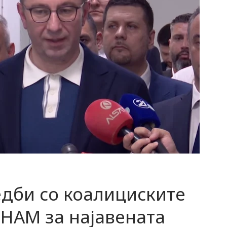
редби со коалициските
ЗНАМ за најавената