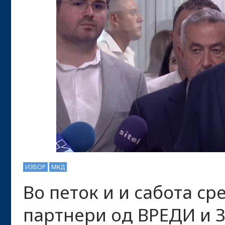
ИЗБОР
МКД
Во петок и и сабота с
партнери од ВРЕДИ и 