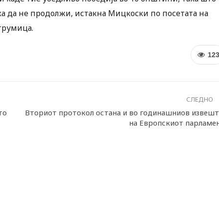
ка да не продолжи, истакна Мицкоски по посетата на
трумица.
12
СЛЕДНО
то
Вториот протокол остана и во годинашниов извешт
на Европскиот парламе