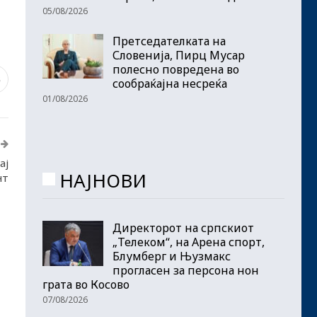
05/08/2026
Претседателката на
Словенија, Пирц Мусар
полесно повредена во
3
сообраќајна несреќа
01/08/2026
ај
НАЈНОВИ
нт
Директорот на српскиот
„Телеком“, на Арена спорт,
Блумберг и Њузмакс
прогласен за персона нон
грата во Косово
07/08/2026