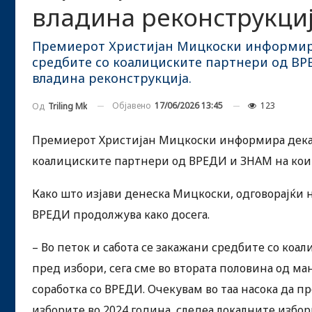
владина реконструкци
Премиерот Христијан Мицкоски информира 
средбите со коалициските партнери од ВРЕ
владина реконструкција.
Објавено
17/06/2026 13:45
123
Од
Triling Mk
Премиерот Христијан Мицкоски информира дека в
коалициските партнери од ВРЕДИ и ЗНАМ на кои ќ
Како што изјави денеска Мицкоски, одговорајќи
ВРЕДИ продолжува како досега.
– Во петок и сабота се закажани средбите со коа
пред избори, сега сме во втората половина од м
соработка со ВРЕДИ. Очекувам во таа насока да 
изборите во 2024 година, следеа локалните избор