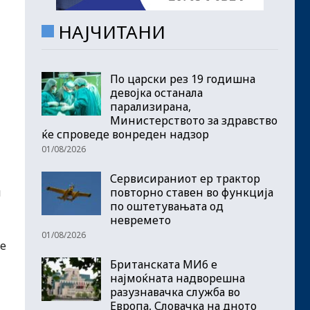
НАЈЧИТАНИ
По царски рез 19 годишна
девојка останала
парализирана,
Министерството за здравство
ќе спроведе вонреден надзор
01/08/2026
Сервисираниот ер трактор
повторно ставен во функција
и
по оштетувањата од
невремето
01/08/2026
ме
Британската МИ6 е
најмоќната надворешна
разузнавачка служба во
Европа, Словачка на дното