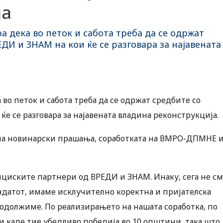
ја
дека во петок и сабота треба да се одржат
ДИ и ЗНАМ на кои ќе се разговара за најавената
о петок и сабота треба да се одржат средбите со
е се разговара за најавената владина реконструкција.
 на новинарски прашања, соработката на ВМРО-ДПМНЕ 
лициските партнери од ВРЕДИ и ЗНАМ. Инаку, сега не с
андатот, имаме исклучително коректна и пријателска
продолжиме. По реализирањето на нашата соработка, по
и каде тие убедливо победија во 10 општини, така што