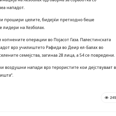
еа нападот.
ги прошири целите, бидејќи претходно беше
 лидери на Хезболах.
копнените операции во Појасот Газа. Палестинската
адот врз училиштето Рафида во Деир ел-Балах во
аселените семејства, загинаа 28 лица, а 54 се повредени.
ни воздушни напади врз терористите кои дејствуваат 
ишта“.
24