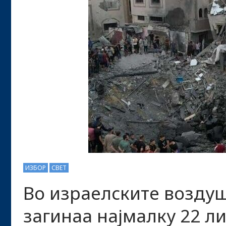
ИЗБОР
СВЕТ
Во израелските воздуш
загинаа најмалку 22 л