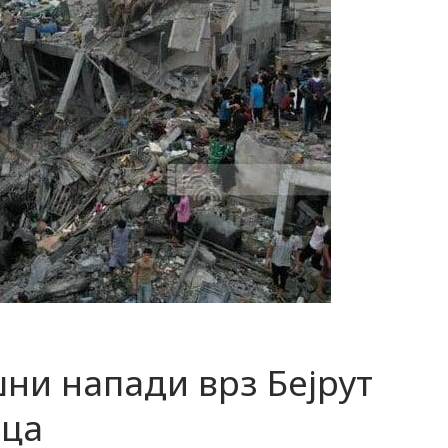
ни напади врз Бејрут
ица