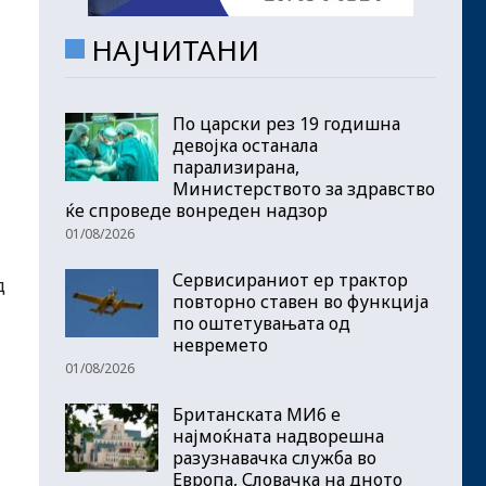
НАЈЧИТАНИ
По царски рез 19 годишна
девојка останала
парализирана,
Министерството за здравство
ќе спроведе вонреден надзор
01/08/2026
Сервисираниот ер трактор
д
повторно ставен во функција
по оштетувањата од
невремето
01/08/2026
Британската МИ6 е
најмоќната надворешна
разузнавачка служба во
Европа, Словачка на дното