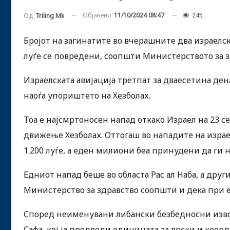
Објавено
11/10/2024 08:47
245
Од
Triling Mk
Бројот на загинатите во вчерашните два израелск
луѓе се повредени, соопшти Министерството за з
Израелската авијација третпат за дваесетина дена
наоѓа упориштето на Хезболах.
Тоа е најсмртоносен напад откако Израел на 23 
движење Хезболах. Оттогаш во нападите на изра
1.200 луѓе, а еден милиони беа принудени да ги
Едниот напад беше во областа Рас ал Наба, а друг
Министерство за здравство соопшти и дека при ед
Според неименувани либански безбедносни изво
Сафа, кој ја предводи единицата за врски и коорд