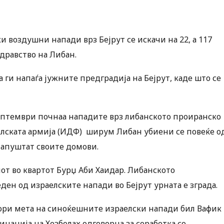
и воздушни напади врз Бејрут се искачи на 22, а 117
дравство на Либан.
 ги напаѓа јужните предградија на Бејрут, каде што се
септември почнаа нападите врз либанското проиранско
елската армија (ИДФ) ширум Либан убиени се повеќе о
 напуштат своите домови.
иот во квартот Бурџ Аби Хаидар. Либанското
ен од израелските напади во Бејрут урната е зграда.
ри мета на синоќешните израелски напади бил Вафик
инација на Хезболах одговорна за соработка со