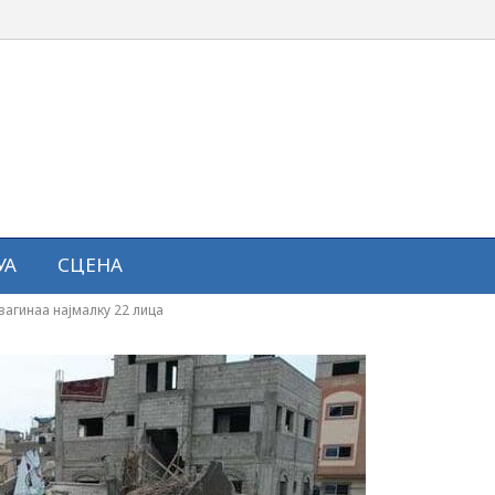
УА
СЦЕНА
загинаа најмалку 22 лица