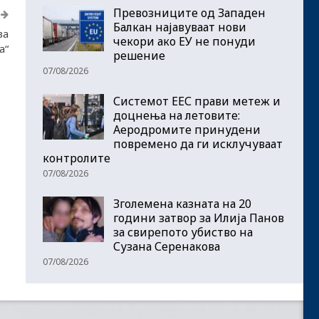
Превозниците од Западен
Балкан најавуваат нови
за
чекори ако ЕУ не понуди
а“
решение
07/08/2026
Системот ЕЕС прави метеж и
доцнења на летовите:
Аеродромите принудени
повремено да ги исклучуваат
контролите
07/08/2026
Зголемена казната на 20
години затвор за Илија Панов
за свирепото убиство на
Сузана Серенакова
07/08/2026