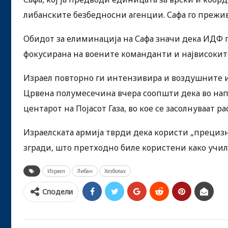
либанските безбедносни агенции. Сафа го прежив
Обидот за елиминација на Сафа значи дека ИДФ 
фокусирана на воените команданти и највисоките
Израел повторно ги интензивира и воздушните и 
Црвена полумесечина вчера соопшти дека во нап
центарот на Појасот Газа, во кое се засолнуваат р
Израелската армија тврди дека користи „прециз
згради, што претходно биле користени како учил
Израел
Либан
Хезболах
Сподели