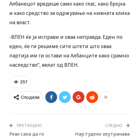
Албанецот вредеше само како глас, како бројка
и како средство за одржување на нивната клика
на власт.
-ВЛЕН ќе ја исправи и оваа неправда. Еден по
еден, ќе ги решиме сите штети што оваа
партија им ги остави на Албанците како срамно
наследство“, велат од ВЛЕН.
257
Сподели
ПРЕТХОДНО
СЛЕДНО
Реал сака да го
Најстудено изутринава