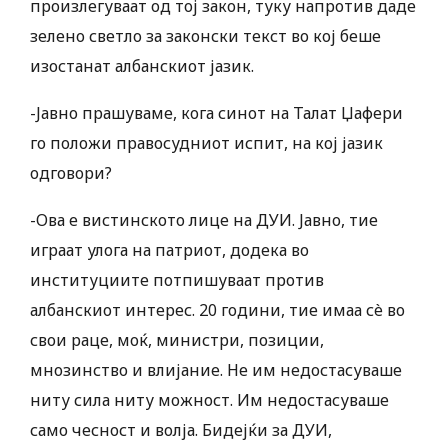
произлегуваат од тој закон, туку напротив даде
зелено светло за законски текст во кој беше
изостанат албанскиот јазик.
-Јавно прашуваме, кога синот на Талат Џафери
го положи правосудниот испит, на кој јазик
одговори?
-Ова е вистинското лице на ДУИ. Јавно, тие
играат улога на патриот, додека во
институциите потпишуваат против
албанскиот интерес. 20 години, тие имаа сè во
свои раце, моќ, министри, позиции,
мнозинство и влијание. Не им недостасуваше
ниту сила ниту можност. Им недостасуваше
само чесност и волја. Бидејќи за ДУИ,