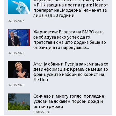
мРНК вакцина против грип: Новиот
препарат на „Модерна“ наменет за
лица над 50 години
07/08/2026
Жерновски: Владата на ВМРО сега
се обидува како успех да го
претстави она што додека беше во
опозиција го нарекуваше…
07/08/2026
Атал ја обвини Русија за кампања со
дезинформации: Кремљ се меша во
француските избори во корист на
Ле Пен
07/08/2026
Сончево и многу топло, попладне
услови за локален пороен дожд и
ретки грмежи
07/08/2026