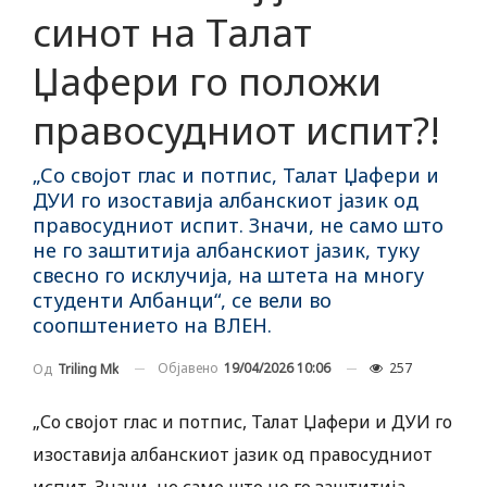
синот на Талат
Џафери го положи
правосудниот испит?!
„Со својот глас и потпис, Талат Џафери и
ДУИ го изоставија албанскиот јазик од
правосудниот испит. Значи, не само што
не го заштитија албанскиот јазик, туку
свесно го исклучија, на штета на многу
студенти Албанци“, се вели во
соопштението на ВЛЕН.
Објавено
19/04/2026 10:06
257
Од
Triling Mk
„Со својот глас и потпис, Талат Џафери и ДУИ го
изоставија албанскиот јазик од правосудниот
испит. Значи, не само што не го заштитија