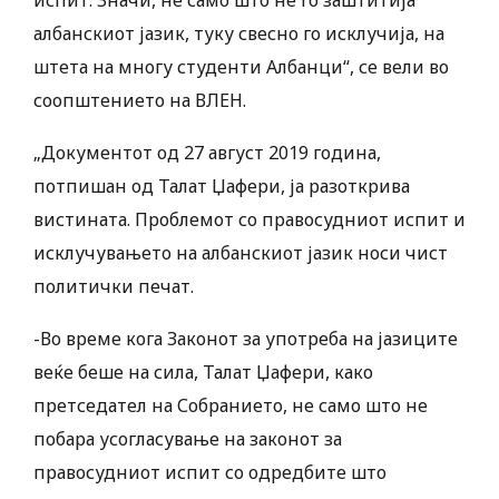
албанскиот јазик, туку свесно го исклучија, на
штета на многу студенти Албанци“, се вели во
соопштението на ВЛЕН.
„Документот од 27 август 2019 година,
потпишан од Талат Џафери, ја разоткрива
вистината. Проблемот со правосудниот испит и
исклучувањето на албанскиот јазик носи чист
политички печат.
-Во време кога Законот за употреба на јазиците
веќе беше на сила, Талат Џафери, како
претседател на Собранието, не само што не
побара усогласување на законот за
правосудниот испит со одредбите што