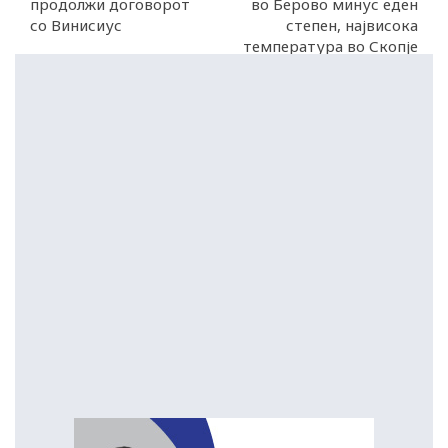
продолжи договорот
во Берово минус еден
со Винисиус
степен, највисока
температура во Скопје
и Велес – осум степени