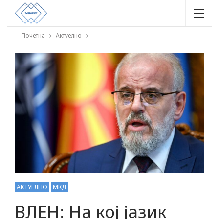
Почетна
Актуелно
АКТУЕЛНО
МКД
ВЛЕН: На кој јазик