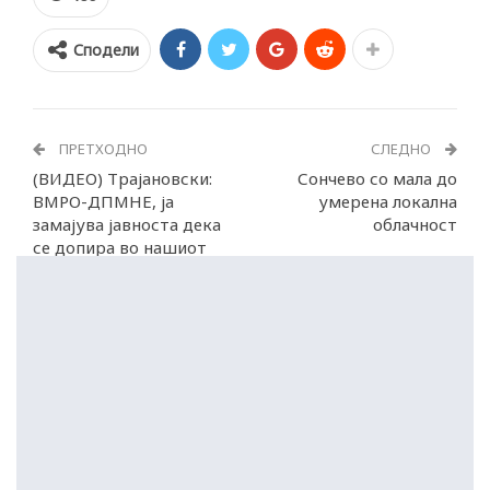
Сподели
ПРЕТХОДНО
СЛЕДНО
(ВИДЕО) Трајановски:
Сончево со мала до
ВМРО-ДПМНЕ, ја
умерена локална
замајува јавноста дека
облачност
се допира во нашиот
идентитет