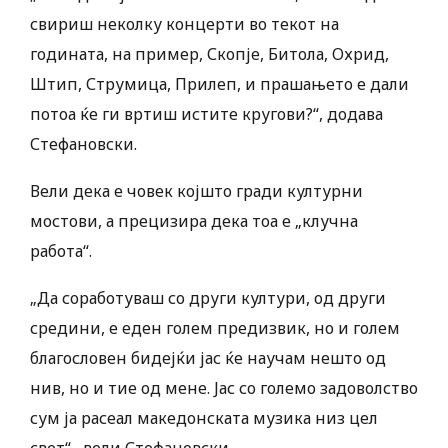
свириш неколку концерти во текот на
годината, на пример, Скопје, Битола, Охрид,
Штип, Струмица, Прилеп, и прашањето е дали
потоа ќе ги вртиш истите кругови?“, додава
Стефановски.
Вели дека е човек којшто гради културни
мостови, а прецизира дека тоа е „клучна
работа“.
„Да соработуваш со други култури, од други
средини, е еден голем предизвик, но и голем
благословен бидејќи јас ќе научам нешто од
нив, но и тие од мене. Јас со големо задоволство
сум ја расеал македонската музика низ цел
свет“ , вели Стефановски.