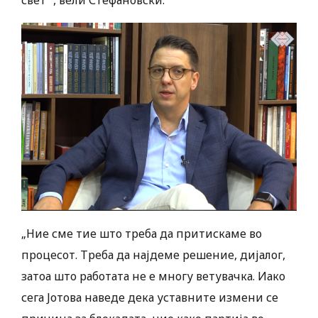
„Ние сме тие што треба да притискаме во
процесот. Треба да најдеме решение, дијалог,
затоа што работата не е многу ветувачка. Иако
сега Јотова наведе дека уставните измени се