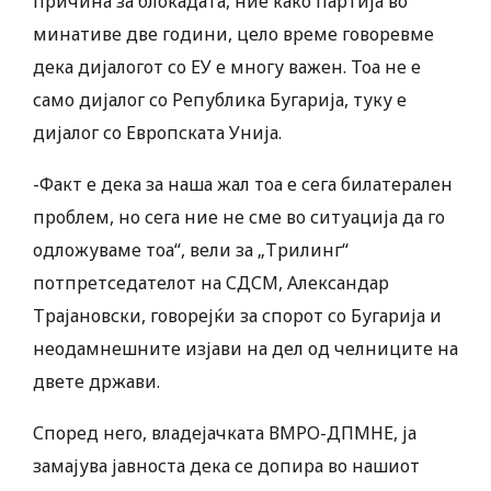
причина за блокадата, ние како партија во
минативе две години, цело време говоревме
дека дијалогот со ЕУ е многу важен. Тоа не е
само дијалог со Република Бугарија, туку е
дијалог со Европската Унија.
-Факт е дека за наша жал тоа е сега билатерален
проблем, но сега ние не сме во ситуација да го
одложуваме тоа“, вели за „Трилинг“
потпретседателот на СДСМ, Александар
Трајановски, говорејќи за спорот со Бугарија и
неодамнешните изјави на дел од челниците на
двете држави.
Според него, владејачката ВМРО-ДПМНЕ, ја
замајува јавноста дека се допира во нашиот