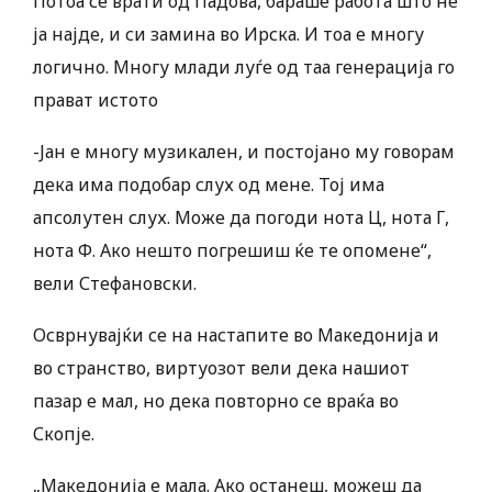
Потоа се врати од Падова, бараше работа што не
ја најде, и си замина во Ирска. И тоа е многу
логично. Многу млади луѓе од таа генерација го
прават истото
-Јан е многу музикален, и постојано му говорам
дека има подобар слух од мене. Тој има
апсолутен слух. Може да погоди нота Ц, нота Г,
нота Ф. Ако нешто погрешиш ќе те опомене“,
вели Стефановски.
Осврнувајќи се на настапите во Македонија и
во странство, виртуозот вели дека нашиот
пазар е мал, но дека повторно се враќа во
Скопје.
„Македонија е мала. Ако останеш, можеш да