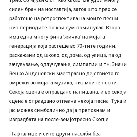
силен бран на носталгија, затоа што прво се
работеше на ретроспектива на моите песни
низ периодите по кои сум поминувал. Второ
има една многу фина ‘жичка’ на мојата
генерација која растеше во 70-тите години.
раскажани од школо, од дома, од улица, па од
зачувување, одлучување, симпатии и тн. Значи
Венко Андоновски маестрално дејствието го
вмрежи во мојата музика, низ моите песни.
Секоја сцена е оправдано напишана, и во секоја
сцена е оправдано отпеана некоја песна. Тука и
јас можев симболично да ја препознам и
изградбата на после-земјотресно Скопје.
-Тафталиџе и сите други населби беа