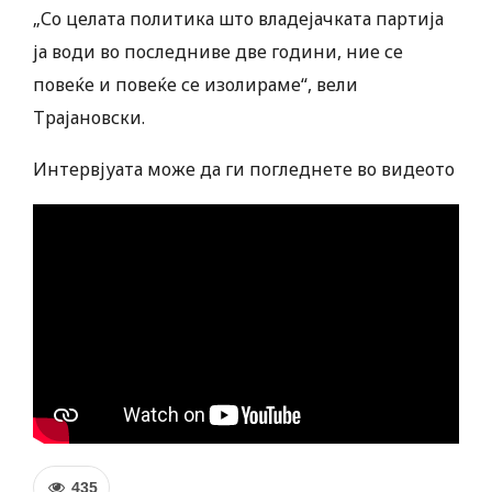
„Со целата политика што владејачката партија
ја води во последниве две години, ние се
повеќе и повеќе се изолираме“, вели
Трајановски.
Интервјуата може да ги погледнете во видеото
435