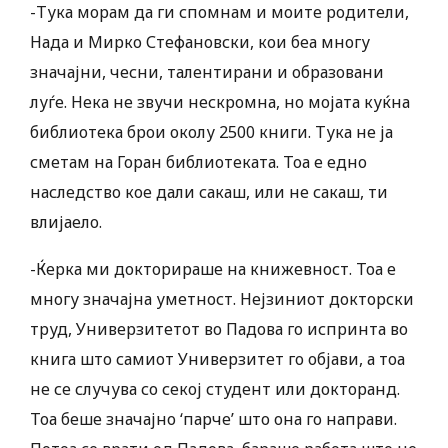
-Тука морам да ги спомнам и моите родители,
Нада и Мирко Стефановски, кои беа многу
значајни, чесни, талентирани и образовани
луѓе. Нека не звучи нескромна, но мојата куќна
библиотека брои околу 2500 книги. Тука не ја
сметам на Горан библиотеката. Тоа е едно
наследство кое дали сакаш, или не сакаш, ти
влијаело.
-Ќерка ми докторираше на книжевност. Тоа е
многу значајна уметност. Нејзиниот докторски
труд, Универзитетот во Падова го испринта во
книга што самиот Универзитет го објави, а тоа
не се случува со секој студент или докторанд.
Тоа беше значајно ‘парче’ што она го направи.