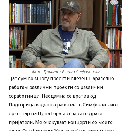
Фото: Трилинг / Влатко Стефановски
„Јас сум во многу проекти влезен. Паралелно
работам различни проекти со различни
соработници. Неодамна се вратив од
Подгорица кадешто работев со Симфонискиот
оркестар на Црна Гора и со моите драги
пријатели. Ме очекуваат концерти со моето
трио. Со мјузиклот ‘Као какао’ ме удри многу