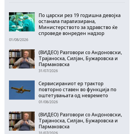
По царски рез 19 годишна девојка
останала парализирана,
Министерството за здравство ќе
спроведе вонреден надзор
01/08/2026
(ВИДЕО) Разговори со Андоновски,
Трајаноска, Силјан, Бужаровска и
Пармаковска
31/07/2026
Сервисираниот ер трактор
повторно ставен во функција по
оштетувањата од невремето
01/08/2026
(ВИДЕО) Разговори со Андоновски,
Трајаноска, Силјан, Бужаровска и
Пармаковска
31/07/2026