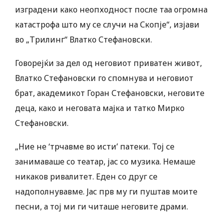
изградени како неопходност после таа огромна
катастрофа што му се случи на Скопје“, изјави
во „Трилинг“ Влатко Стефановски.
Говорејќи за дел од неговиот приватен живот,
Влатко Стефановски го спомнува и неговиот
брат, академикот Горан Стефановски, неговите
деца, како и неговата мајка и татко Мирко
Стефановски.
„Ние не ‘трчавме во исти’ патеки. Тој се
занимаваше со театар, јас со музика. Немаше
никаков ривалитет. Еден со друг се
надополнувавме. Јас прв му ги пуштав моите
песни, а тој ми ги читаше неговите драми.