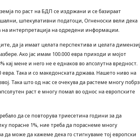
земја по раст на БДП се издржани и се базираат
аушални, шпекулативни податоци, Огненоски вели дека
оа на интерпретација на одредени информации.
ите, да ја имаат целата перспектива и целата димензи
разбере. Ако јас имам 100.000 евра приходи и мојот
 кај мене и него не е еднаков во апсолутна вредност.
00 евра. Така и со македонската држава. Нашето ниво на
звој. Така што од нас се очекува да растеме многу побрз
 апсолутен раст е многу помал во однос на европските
требало да се повторува триесетина години за да
лку порасне 1%, ние треба да пораснеме многу
за да може да кажеме дека го стигнуваме тој европски