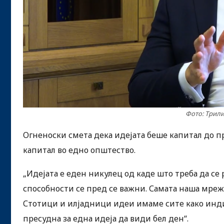
Фото: Трили
Огненоски смета дека идејата беше капитал до пр
капитал во едно општество.
„Идејата е еден никулец од каде што треба да се
способности се пред се важни. Самата наша мреж
Стотици и илјадници идеи имаме сите како индиви
пресудна за една идеја да види бел ден“.