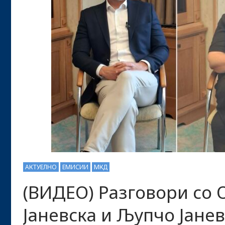
АКТУЕЛНО
ЕМИСИИ
МКД
(ВИДЕО) Разговори со 
Јаневска и Љупчо Јане