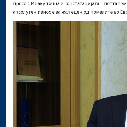
просек. Инаку точна е констатацијата – петта земј
апсолутен износ е за жал еден од помалите во Ев