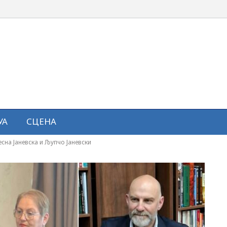
УА
СЦЕНА
сна Јаневска и Љупчо Јаневски