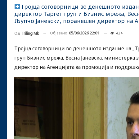
Тројца соговорници во денешното издани
директор Таргет груп и Бизнис мрежа, Весн
Љупчо Јаневски, поранешен директор на А
Објавено
05/06/2026 22:01
434
Од
Triling Mk
Тројца соговорници во денешното издание на „Т
груп Бизнис мрежа, Весна Јаневска, министерка 
директор на Агенцијата за промоција и поддршка