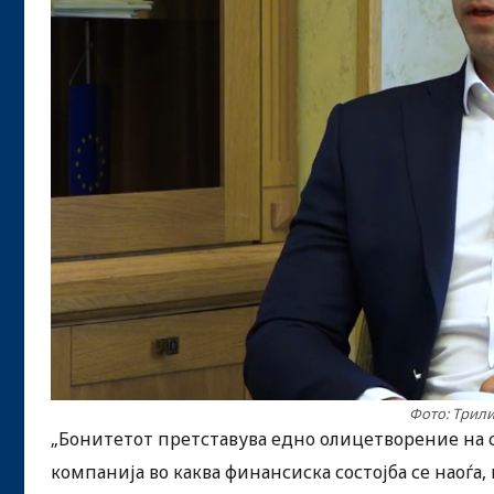
Фото: Трили
„Бонитетот претставува едно олицетворение на ст
компанија во каква финансиска состојба се наоѓа, 