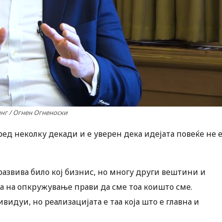
нг / Огнен Огненоски
ед неколку декади и е уверен дека идејата повеќе не 
 развива било кој бизнис, но многу други вештини и
а на опкружување прави да сме тоа коишто сме.
дуи, но реализацијата е таа која што е главна и