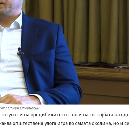
нг / Огнен Огненоски
атусот и на кредибилитетот, но и на состојбата на ед
каква општествена улога игра во самата околина, но и с