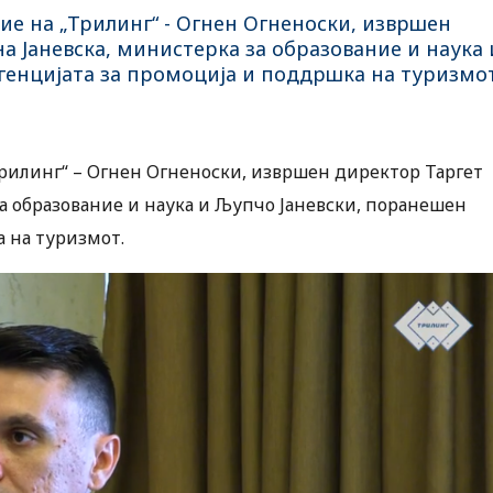
е на „Трилинг“ - Огнен Огненоски, извршен
а Јаневска, министерка за образование и наука 
генцијата за промоција и поддршка на туризмот
рилинг“ – Огнен Огненоски, извршен директор Таргет
за образование и наука и Љупчо Јаневски, поранешен
 на туризмот.