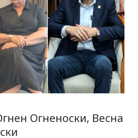
Огнен Огненоски, Весна
вски