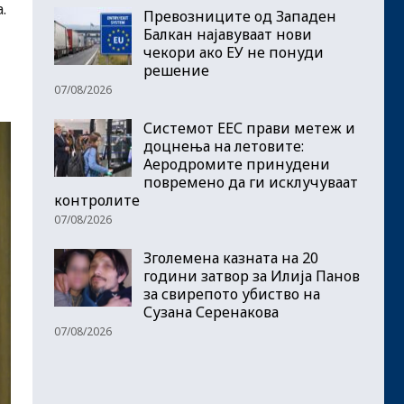
.
Превозниците од Западен
Балкан најавуваат нови
чекори ако ЕУ не понуди
решение
07/08/2026
Системот ЕЕС прави метеж и
доцнења на летовите:
Аеродромите принудени
повремено да ги исклучуваат
контролите
07/08/2026
Зголемена казната на 20
години затвор за Илија Панов
за свирепото убиство на
Сузана Серенакова
07/08/2026