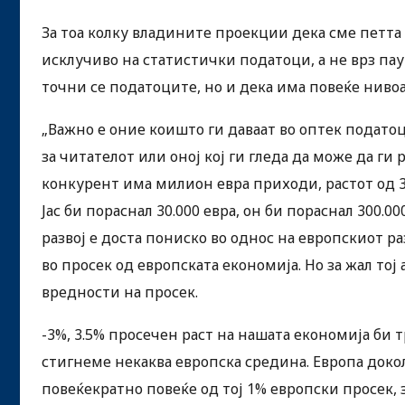
За тоа колку владините проекции дека сме петта 
исклучиво на статистички податоци, а не врз п
точни се податоците, но и дека има повеќе нив
„Важно е оние коишто ги даваат во оптек податоц
за читателот или оној кој ги гледа да може да ги 
конкурент има милион евра приходи, растот од 3%
Јас би пораснал 30.000 евра, он би пораснал 300.0
развој е доста пониско во однос на европскиот ра
во просек од европската економија. Но за жал тој
вредности на просек.
-3%, 3.5% просечен раст на нашата економија би 
стигнеме некаква европска средина. Европа доко
повеќекратно повеќе од тој 1% европски просек, 