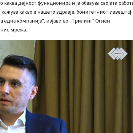
 каква дејност функционира и ја обавува својата работа
и кажува какво е нашето здравје, бонитетниот извештај
на една компанија“, изјави во „Трилинг“ Огнен
знис мрежа.