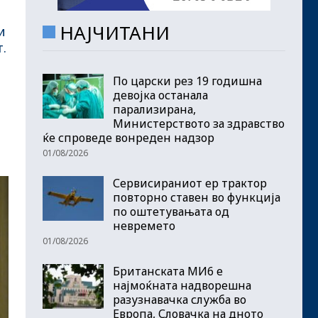
НАЈЧИТАНИ
и
.
По царски рез 19 годишна
девојка останала
парализирана,
Министерството за здравство
ќе спроведе вонреден надзор
01/08/2026
Сервисираниот ер трактор
повторно ставен во функција
по оштетувањата од
невремето
01/08/2026
Британската МИ6 е
најмоќната надворешна
разузнавачка служба во
Европа, Словачка на дното