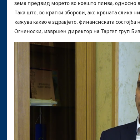
зема предвид морето во коешто плива, односно во
Така што, во кратки зборови, ако крвната слика н
кажува какво е здравјето, финансиската состојба 
Огненоски, извршен директор на Таргет груп Би