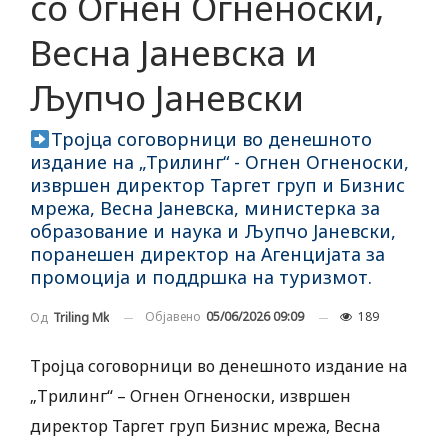
со Огнен Огненоски,
Весна Јаневска и
Љупчо Јаневски
Тројца соговорници во денешното
издание на „Трилинг“ - Огнен Огненоски,
извршен директор Таргет груп и Бизнис
мрежа, Весна Јаневска, министерка за
образование и наука и Љупчо Јаневски,
поранешен директор на Агенцијата за
промоција и поддршка на туризмот.
Објавено
05/06/2026 09:09
189
Од
Triling Mk
Тројца соговорници во денешното издание на
„Трилинг“ – Огнен Огненоски, извршен
директор Таргет груп Бизнис мрежа, Весна