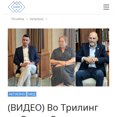
Почетна
Актуелно
АКТУЕЛНО
МКД
(ВИДЕО) Во Трилинг