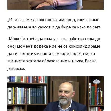
„Или сакаме да воспоставиме ред, или сакаме
да живееме во хаосот и да биде се како до сега.
-Можеби треба да има увоз на работна сила до
оној момент додека ние не се консолидираме
да ги задржиме нашите млади овде“, смета
министерката за образование и наука, Весна
Јаневска.