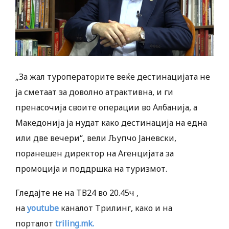
„За жал туроператорите веќе дестинацијата не
ја сметаат за доволно атрактивна, и ги
пренасочија своите операции во Албанија, а
Македонија ја нудат како дестинација на една
или две вечери“, вели Љупчо Јаневски,
поранешен директор на Агенцијата за
промоција и поддршка на туризмот.
Гледајте не на ТВ24 во 20.45ч ,
на
youtube
каналот Трилинг, како и на
порталот
triling.mk.