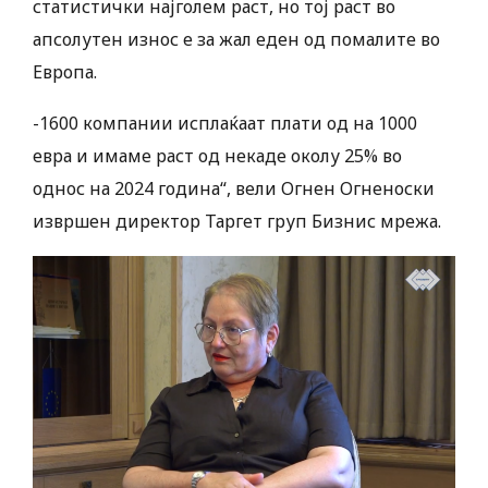
статистички најголем раст, но тој раст во
апсолутен износ е за жал еден од помалите во
Европа.
-1600 компании исплаќаат плати од на 1000
евра и имаме раст од некаде околу 25% во
однос на 2024 година“, вели Огнен Огненоски
извршен директор Таргет груп Бизнис мрежа.