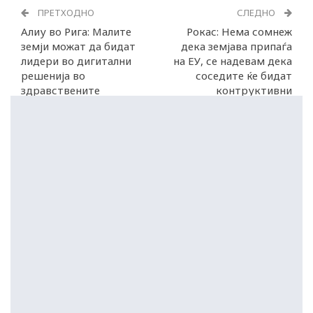
ПРЕТХОДНО
СЛЕДНО
Алиу во Рига: Малите
Рокас: Нема сомнеж
земји можат да бидат
дека земјава припаѓа
лидери во дигитални
на ЕУ, се надевам дека
решенија во
соседите ќе бидат
здравствените
контруктивни
системи