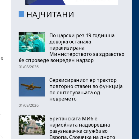
НАЈЧИТАНИ
По царски рез 19 годишна
девојка останала
парализирана,
Министерството за здравство
 е
ќе спроведе вонреден надзор
01/08/2026
Сервисираниот ер трактор
повторно ставен во функција
по оштетувањата од
невремето
01/08/2026
т
Британската МИ6 е
најмоќната надворешна
разузнавачка служба во
Европа, Словачка на дното