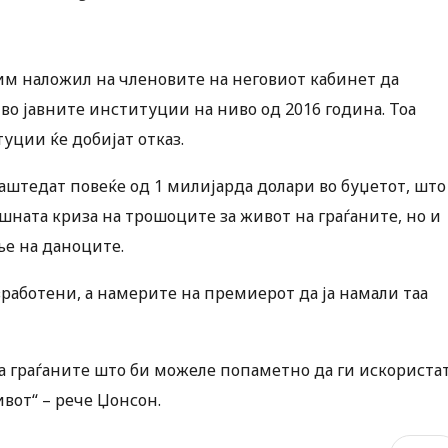
им наложил на членовите на неговиот кабинет да
 во јавните институции на ниво од 2016 година. Тоа
уции ќе добијат отказ.
заштедат повеќе од 1 милијарда долари во буџетот, што
шната криза на трошоците за живот на граѓаните, но и
е на даноците.
 вработени, а намерите на премиерот да ја намали таа
на граѓаните што би можеле попаметно да ги искориста
вот“ – рече Џонсон.