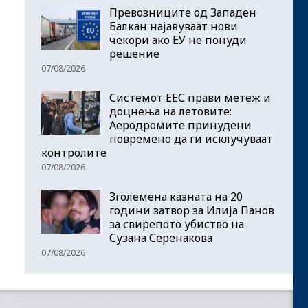
Превозниците од Западен
Балкан најавуваат нови
чекори ако ЕУ не понуди
решение
07/08/2026
Системот ЕЕС прави метеж и
доцнења на летовите:
Аеродромите принудени
повремено да ги исклучуваат
контролите
07/08/2026
Зголемена казната на 20
години затвор за Илија Панов
за свирепото убиство на
Сузана Серенакова
07/08/2026