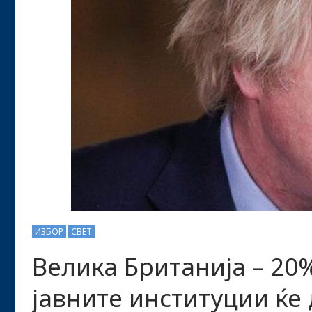
ИЗБОР
СВЕТ
Велика Британија – 20
јавните институции ќе 