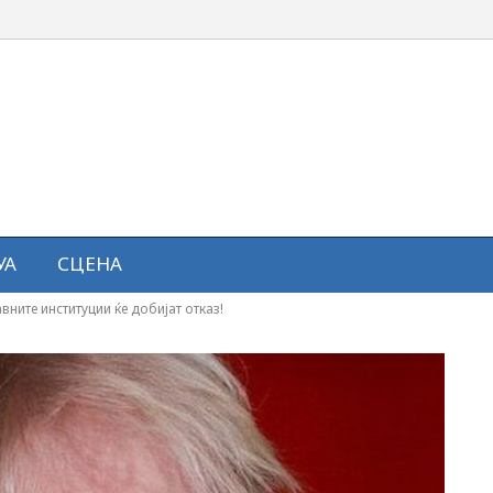
УА
СЦЕНА
вните институции ќе добијат отказ!