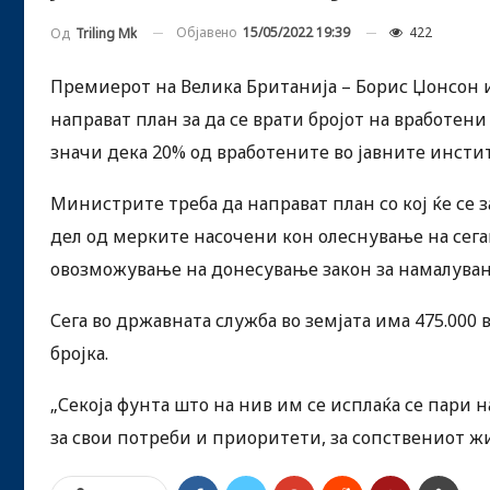
Објавено
15/05/2022 19:39
422
Од
Triling Mk
Премиерот на Велика Британија – Борис Џонсон 
направат план за да се врати бројот на вработени
значи дека 20% од вработените во јавните инстит
Министрите треба да направат план со кој ќе се 
дел од мерките насочени кон олеснување на сега
овозможување на донесување закон за намалувањ
Сега во државната служба во земјата има 475.000
бројка.
„Секоја фунта што на нив им се исплаќа се пари 
за свои потреби и приоритети, за сопствениот жи