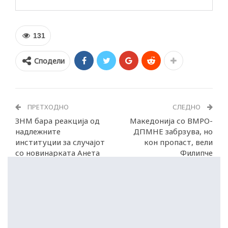
131
Сподели
ПРЕТХОДНО
СЛЕДНО
ЗНМ бара реакција од
Македонија со ВМРО-
надлежните
ДПМНЕ забрзува, но
институции за случајот
кон пропаст, вели
со новинарката Анета
Филипче
Блажевска