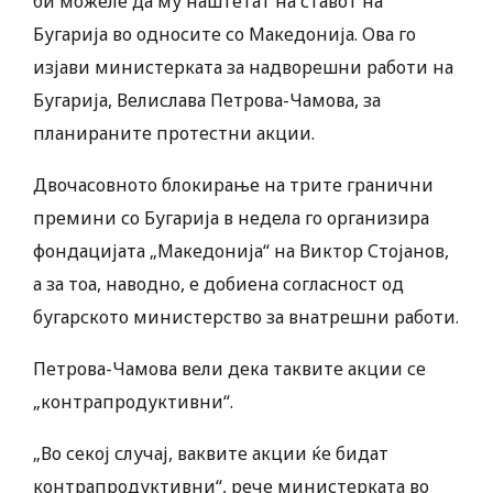
би можеле да му наштетат на ставот на
Бугарија во односите со Македонија. Ова го
изјави министерката за надворешни работи на
Бугарија, Велислава Петрова-Чамова, за
планираните протестни акции.
Двочасовното блокирање на трите гранични
премини со Бугарија в недела го организира
фондацијата „Македонија“ на Виктор Стојанов,
а за тоа, наводно, е добиена согласност од
бугарското министерство за внатрешни работи.
Петрова-Чамова вели дека таквите акции се
„контрапродуктивни“.
„Во секој случај, ваквите акции ќе бидат
контрапродуктивни“, рече министерката во