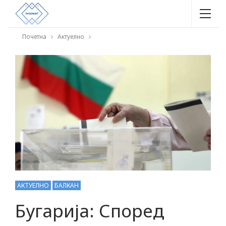
Почетна
Актуелно
АКТУЕЛНО
БАЛКАН
Бугарија: Според