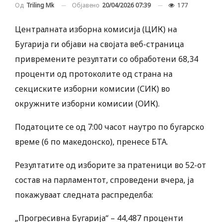
Објавено
20/04/2026 07:39
177
Од
Triling Mk
Централната изборна комисија (ЦИК) на
Бугарија ги објави на својата веб-страница
привремените резултати со обработени 68,34
проценти од протоколите од страна на
секциските изборни комисии (СИК) во
окружните изборни комисии (ОИК).
Податоците се од 7:00 часот наутро по бугарско
време (6 по македонско), пренесе БТА.
Резултатите од изборите за пратеници во 52-от
состав на парламентот, спроведени вчера, ја
покажуваат следната распределба:
„Прогресивна Бугарија“ – 44,487 проценти