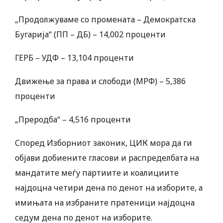
„Продолжуваме со промената – Демократска
Бугарија“ (ПП – ДБ) – 14,002 проценти
ГЕРБ – УДФ – 13,104 проценти
Движење за права и слободи (МРФ) – 5,386
проценти
„Преродба“ – 4,516 проценти
Според Изборниот законик, ЦИК мора да ги
објави добиените гласови и распределбата на
мандатите меѓу партиите и коалициите
најдоцна четири дена по денот на изборите, а
имињата на избраните пратеници најдоцна
седум дена по денот на изборите.