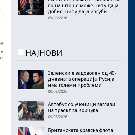
војна што не може ниту да ја
добие, ниту да ја изгуби
7
05/08/2026
НАЈНОВИ
 и
от
Зеленски е задоволен од 40-
дневната операција: Русија
има големи проблеми
09/08/2026
Автобус со ученици заглави
на траект за Корчула
09/08/2026
Британската кралска флота