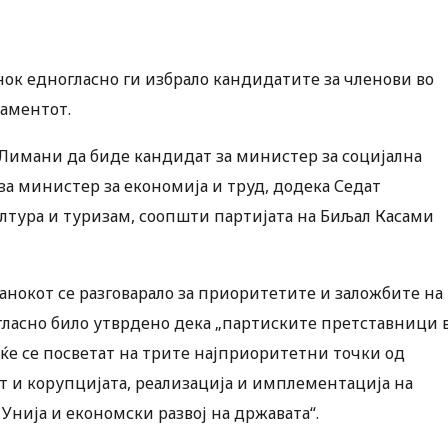
ок едногласно ги избрало кандидатите за членови во
ламентот.
Лимани да биде кандидат за министер за социјална
а министер за економија и труд, додека Седат
лтура и туризам, соопшти партијата на Биљал Касами
анокот се разговарало за приоритетите и заложбите на
гласно било утврдено дека „партиските претставници 
ќе се посветат на трите најприоритетни точки од
т и корупцијата, реализација и имплементација на
 Унија и економски развој на државата“.