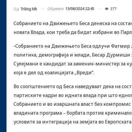
Објавено
13/06/2024 22:45
377
Од
Triling Mk
Собранието на Движењето Беса денеска на состан
новата Влада, кои треба да бидат избрани во Пар
-Собранието на Движењето Беса одлучи Фатмир 
политика, демографија и млади, Бесар Дурмиши з
Сулејмани е кандидат за заменик-министер за ку
која е дел од коалицијата „Вреди“.
Во соопштението од Беса наведуваат дека на сост
партиските кадри во идната влада при што едно
Собранието и во извршната власт без компромис 
владината програма – борбата против криминало
условитe за интеграција на земјата во Европската