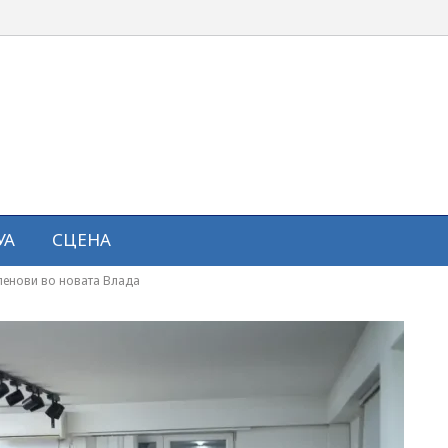
УА
СЦЕНА
членови во новата Влада