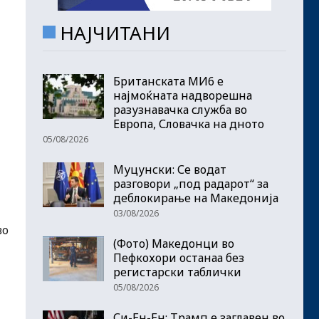
НАЈЧИТАНИ
Британската МИ6 е
најмоќната надворешна
разузнавачка служба во
Европа, Словачка на дното
05/08/2026
Муцунски: Се водат
разговори „под радарот“ за
деблокирање на Македонија
03/08/2026
во
(Фото) Македонци во
Пефкохори останаа без
регистарски таблички
05/08/2026
Си-Ен-Ен: Трамп е заглавен во