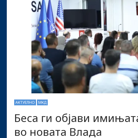
АКТУЕЛНО
МКД
Беса ги објави имињат
во новата Влада