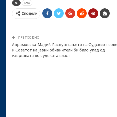
Беса
Сподели
ПРЕТХОДНО
Аврамовска-Мадиќ: Распуштањето на Судскиот сов
и Советот на јавни обивнители би било упад од
извршната во судската власт