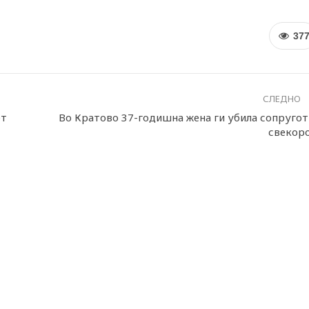
37
СЛЕДНО
ет
Во Кратово 37-годишна жена ги убила сопругот
свекор