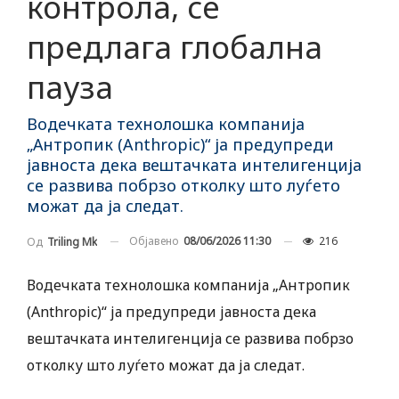
контрола, се
предлага глобална
пауза
Водечката технолошка компанија
„Антропик (Anthropic)“ ја предупреди
јавноста дека вештачката интелигенција
се развива побрзо отколку што луѓето
можат да ја следат.
Објавено
08/06/2026 11:30
216
Од
Triling Mk
Водечката технолошка компанија „Антропик
(Anthropic)“ ја предупреди јавноста дека
вештачката интелигенција се развива побрзо
отколку што луѓето можат да ја следат.