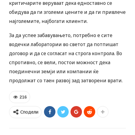
критичарите веруваат дека едноставно се
обидува да ги зголеми цените и да ги привлече
најголемите, најбогати клиенти.
За да успее забавувањето, потребно е сите
водечки лаборатории во светот да потпишат
договор и да се согласат на строга контрола. Во
спротивно, се вели, постои можност дека
поединечни земји или компании ќе
продолжат со таен развој зад затворени врати.
216
Сподели