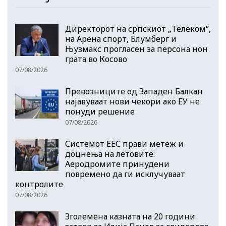
Директорот на српскиот „Телеком“,
на Арена спорт, Блумберг и
Њузмакс прогласен за персона нон
грата во Косово
07/08/2026
Превозниците од Западен Балкан
најавуваат нови чекори ако ЕУ не
понуди решение
07/08/2026
Системот ЕЕС прави метеж и
доцнења на летовите:
Аеродромите принудени
повремено да ги исклучуваат
контролите
07/08/2026
Зголемена казната на 20 години