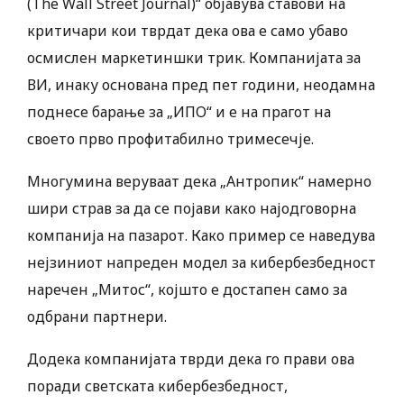
(The Wall Street Journal)“ објавува ставови на
критичари кои тврдат дека ова е само убаво
осмислен маркетиншки трик. Компанијата за
ВИ, инаку основана пред пет години, неодамна
поднесе барање за „ИПО“ и е на прагот на
своето прво профитабилно тримесечје.
Многумина веруваат дека „Антропик“ намерно
шири страв за да се појави како најодговорна
компанија на пазарот. Како пример се наведува
нејзиниот напреден модел за кибербезбедност
наречен „Митос“, којшто е достапен само за
одбрани партнери.
Додека компанијата тврди дека го прави ова
поради светската кибербезбедност,