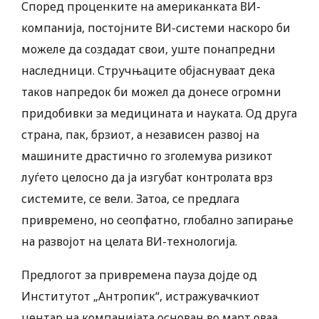
Според проценките на американката ВИ-
компанија, постојните ВИ-системи наскоро би
можеле да создадат свои, уште понапредни
наследници. Стручњаците објаснуваат дека
таков напредок би можел да донесе огромни
придобивки за медицината и науката. Од друга
страна, пак, брзиот, а независен развој на
машините драстично го зголемува ризикот
луѓето целосно да ја изгубат контролата врз
системите, се вели. Затоа, се предлага
привремено, но сеопфатно, глобално запирање
на развојот на целата ВИ-технологија.
Предлогот за привремена пауза дојде од
Институтот „Антропик“, истражувачкиот
центар на компанијата основан во март оваа