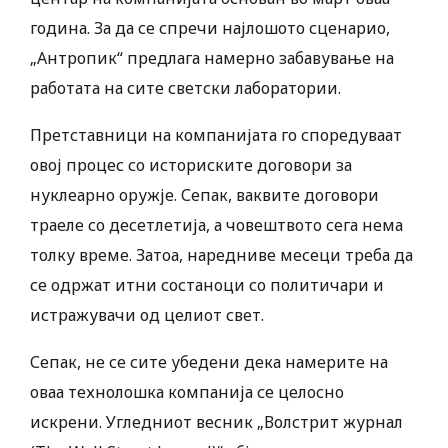
година. За да се спречи најлошото сценарио,
„Антропик“ предлага намерно забавување на
работата на сите светски лаборатории.
Претставници на компанијата го споредуваат
овој процес со историските договори за
нуклеарно оружје. Сепак, ваквите договори
траеле со десетлетија, а човештвото сега нема
толку време. Затоа, наредниве месеци треба да
се одржат итни состаноци со политичари и
истражувачи од целиот свет.
Сепак, не се сите убедени дека намерите на
оваа технолошка компанија се целосно
искрени. Угледниот весник „Волстрит журнал