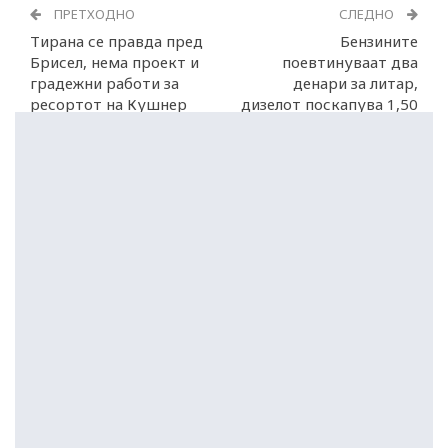
ПРЕТХОДНО
СЛЕДНО
Тирана се правда пред
Бензините
Брисел, нема проект и
поевтинуваат два
градежни работи за
денари за литар,
ресортот на Кушнер
дизелот поскапува 1,50
денари