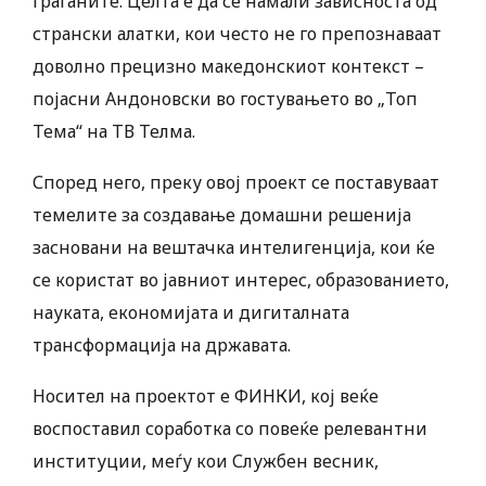
граѓаните. Целта е да се намали зависноста од
странски алатки, кои често не го препознаваат
доволно прецизно македонскиот контекст –
појасни Андоновски во гостувањето во „Топ
Тема“ на ТВ Телма.
Според него, преку овој проект се поставуваат
темелите за создавање домашни решенија
засновани на вештачка интелигенција, кои ќе
се користат во јавниот интерес, образованието,
науката, економијата и дигиталната
трансформација на државата.
Носител на проектот е ФИНКИ, кој веќе
воспоставил соработка со повеќе релевантни
институции, меѓу кои Службен весник,