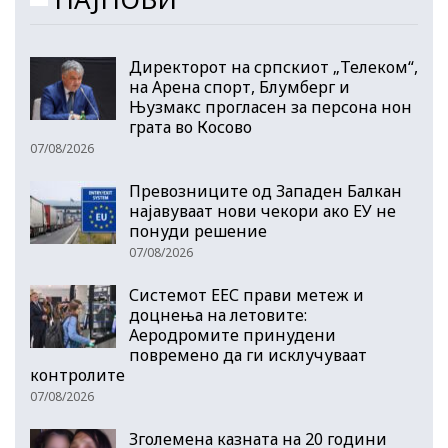
Директорот на српскиот „Телеком“,
на Арена спорт, Блумберг и
Њузмакс прогласен за персона нон
грата во Косово
07/08/2026
Превозниците од Западен Балкан
најавуваат нови чекори ако ЕУ не
понуди решение
07/08/2026
Системот ЕЕС прави метеж и
доцнења на летовите:
Аеродромите принудени
повремено да ги исклучуваат
контролите
07/08/2026
Зголемена казната на 20 години