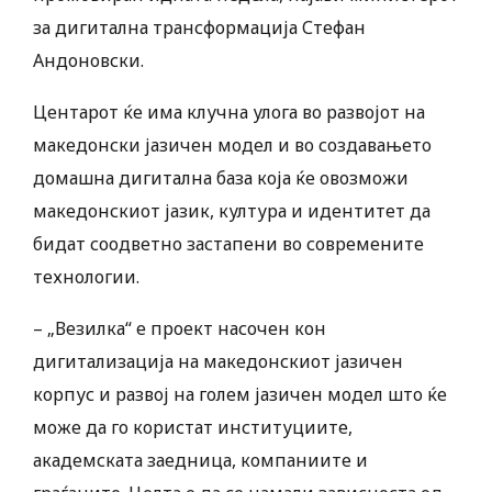
за дигитална трансформација Стефан
Андоновски.
Центарот ќе има клучна улога во развојот на
македонски јазичен модел и во создавањето
домашна дигитална база која ќе овозможи
македонскиот јазик, култура и идентитет да
бидат соодветно застапени во современите
технологии.
– „Везилка“ е проект насочен кон
дигитализација на македонскиот јазичен
корпус и развој на голем јазичен модел што ќе
може да го користат институциите,
академската заедница, компаниите и