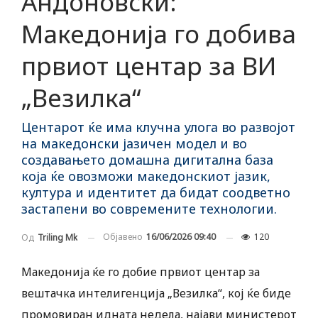
Андоновски:
Македонија го добива
првиот центар за ВИ
„Везилка“
Центарот ќе има клучна улога во развојот
на македонски јазичен модел и во
создавањето домашна дигитална база
која ќе овозможи македонскиот јазик,
култура и идентитет да бидат соодветно
застапени во современите технологии.
Објавено
16/06/2026 09:40
120
Од
Triling Mk
Македонија ќе го добие првиот центар за
вештачка интелигенција „Везилка“, кој ќе биде
промовиран идната недела, најави министерот