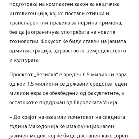
подготовка на компактен закон за вештачка
интелигенција, кој ќе постави етички и
транспарентни правила за нејзина примена,
без да ја ограничува употребата на новите
технологии. Фокусот ќе биде ставен на јавната
администрација, здравството, земјоделството
и културата.
Проектот „Везилка“ е вреден 6,5 милиони евра,
од кои 1,5 милиони се државни средства, еден
милион евра се обезбедени од факултетите, а
остатокот е поддржан од Европската Унија.
– До крајот на оваа или почетокот на следната
година Македонија ќе има функционален
јазичен модел, кој ќе биде достапен како „open-