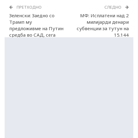
ПРЕТХОДНО
СЛЕДНО
Зеленски: Заедно со
МФ: Исплатени над 2
Трамп му
милијарди денари
предложивме на Путин
субвенции за тутун на
средба во САД, сега
15.144
чекаме одговор
тутунопроизводители