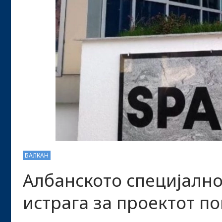
БАЛКАН
Албанското специјалн
истрага за проектот по