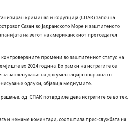
ганизиран криминал и корупција (СПАК) започна
 островот Сазан во Јадранското Море и заштитеното
омпанијата на зетот на американскиот претседател
лу контроверзните промени во заштитениот статус на
емјиште во 2024 година. Во рамки на истрагите се
 за запленување на документација поврзана со
несување одлуки, објавија медиумите.
прашање, од СПАК потврдиле дека истрагите се во тек,
рага и немаме коментари, соопштила прес-службата на