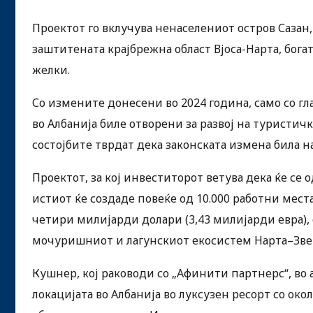
Проектот го вклучува ненаселениот остров Сазан,
заштитената крајбрежна област Вјоса-Нарта, бога
желки.
Со измените донесени во 2024 година, само со г
во Албанија биле отворени за развој на туристич
состојбите тврдат дека законската измена била н
Проектот, за кој инвеститорот ветува дека ќе се
истиот ќе создаде повеќе од 10.000 работни мес
четири милијарди долари (3,43 милијарди евра),
мочуришниот и лагунскиот екосистем Нарта–Зве
Кушнер, кој раководи со „Афинити партнерс“, во 
локацијата во Албанија во луксузен ресорт со окол