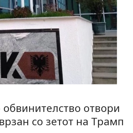
о обвинителство отвори
врзан со зетот на Трамп