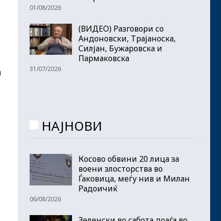
01/08/2026
(ВИДЕО) Разговори со
Андоновски, Трајаноска,
Силјан, Бужаровска и
Пармаковска
31/07/2026
и
НАЈНОВИ
Косово обвини 20 лица за
воени злосторства во
Ѓаковица, меѓу нив и Милан
Радоичиќ
06/08/2026
Зеленски во сабота доаѓа во