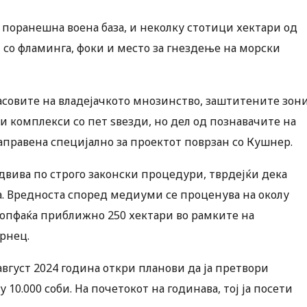
 поранешна воена база, и неколку стотици хектари од
т со фламинга, фоки и место за гнездење на морски
ласовите на владејачкото мнозинство, заштитените зон
ки комплекси со пет ѕвезди, но дел од познавачите на
аправена специјално за проектот поврзан со Кушнер.
 одвива по строго законски процедури, тврдејќи дека
та. Вредноста според медиуми се проценува на околу
 опфаќа приближно 250 хектари во рамките на
рнец.
август 2024 година откри планови да ја претвори
у 10.000 соби. На почетокот на годинава, тој ја посети