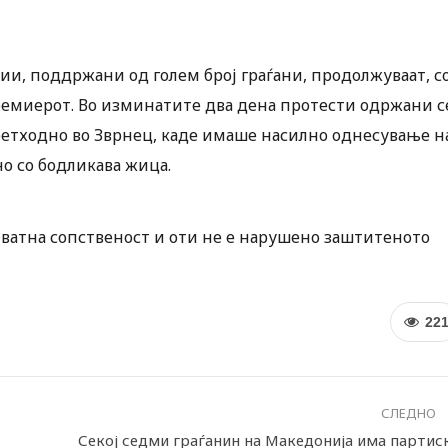
ии, поддржани од голем број граѓани, продолжуваат, с
ремиерот. Во изминатите два дена протести одржани с
претходно во Зврнец, каде имаше насилно однесување н
о со бодликава жица.
иватна сопственост и оти не е нарушено заштитеното
22
СЛЕДНО
Секој седми граѓанин на Македонија има партис