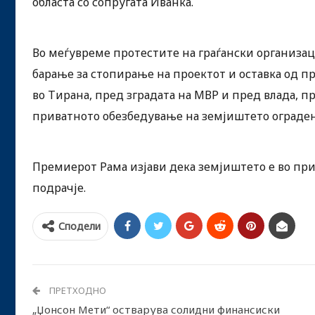
областа со сопругата Иванка.
Во меѓувреме протестите на граѓански организац
барање за стопирање на проектот и оставка од п
во Тирана, пред зградата на МВР и пред влада, 
приватното обезбедување на земјиштето ограден
Премиерот Рама изјави дека земјиштето е во пр
подрачје.
Сподели
ПРЕТХОДНО
„Џонсон Мети“ остварува солидни финансиски