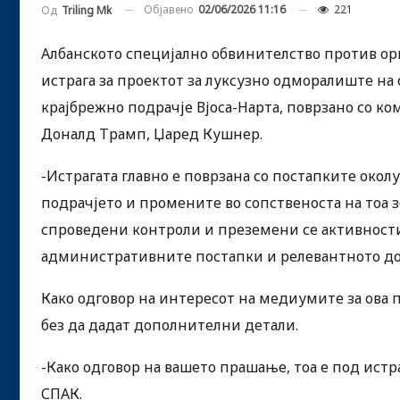
Објавено
02/06/2026 11:16
221
Од
Triling Mk
Албанското специјално обвинителство против ор
истрага за проектот за луксузно одморалиште на
крајбрежно подрачје Вјоса-Нарта, поврзано со к
Доналд Трамп, Џаред Кушнер.
-Истрагата главно е поврзана со постапките око
подрачјето и промените во сопственоста на тоа з
спроведени контроли и преземени се активности
административните постапки и релевантното до
Како одговор на интересот на медиумите за ова 
без да дадат дополнителни детали.
-Како одговор на вашето прашање, тоа е под ист
СПАК.