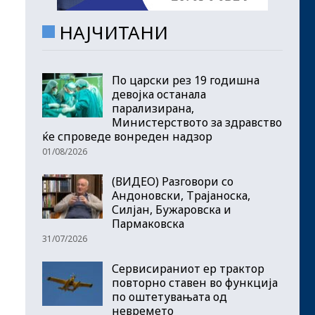
НАЈЧИТАНИ
По царски рез 19 годишна
девојка останала
парализирана,
Министерството за здравство
ќе спроведе вонреден надзор
01/08/2026
(ВИДЕО) Разговори со
Андоновски, Трајаноска,
Силјан, Бужаровска и
Пармаковска
31/07/2026
Сервисираниот ер трактор
повторно ставен во функција
по оштетувањата од
невремето