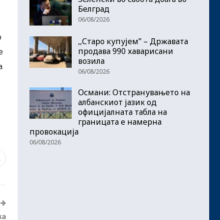
Белград
06/08/2026
о
,,Старо купујем” – Државата
продава 990 хаварисани
е
возила
а
06/08/2026
Османи: Отстранувањето на
албанскиот јазик од
официјалната табла на
границата е намерна
провокација
06/08/2026
1
ка