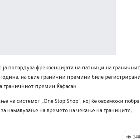
о ја потврдува фреквенцијата на патници на гранични
5 година, на овие гранични премини биле регистриран
 на граничниот премин Ќафасан.
ање на системот „One Stop Shop“, кој ќе овозможи побрз
 за намалување на времето на чекање на границите,
14