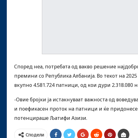
Според неа, потребата од вакво решение најдобр
премини со Република Албанија. Во текот на 202
вкупно 4.581.724 патници, од кои дури 2.318.080
-Овие бројки ја истакнуваат важноста од воведув
и поефикасен проток на патници и ќе придонесе
потенцираше Љатифи Азизи.
Сподели