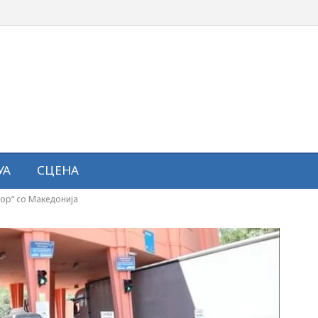
УА
СЦЕНА
hop“ со Македонија