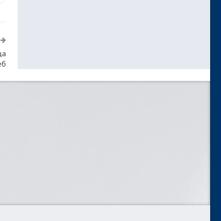
ца
еб