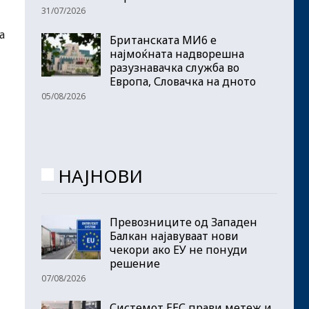
31/07/2026
а
Британската МИ6 е
најмоќната надворешна
разузнавачка служба во
Европа, Словачка на дното
05/08/2026
НАЈНОВИ
Превозниците од Западен
Балкан најавуваат нови
чекори ако ЕУ не понуди
решение
07/08/2026
Системот ЕЕС прави метеж и