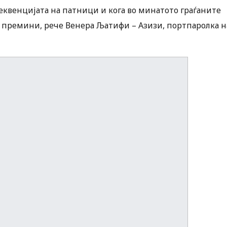
еквенцијата на патници и кога во минатото граѓаните
е премини, рече Венера Љатифи – Азизи, портпаролка н