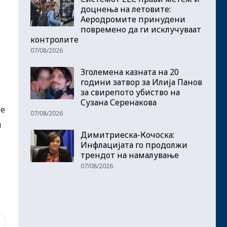
доцнења на летовите:
Аеродромите принудени
повремено да ги исклучуваат
контролите
07/08/2026
Зголемена казната на 20
години затвор за Илија Панов
за свирепото убиство на
Сузана Серенакова
те
07/08/2026
и
Димитриеска-Кочоска:
Инфлацијата го продолжи
трендот на намалување
07/08/2026
0