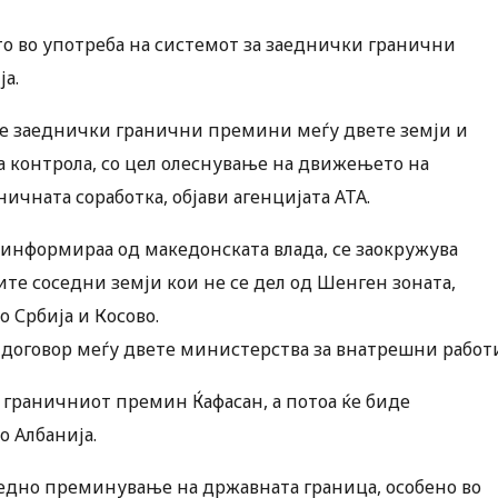
то во употреба на системот за заеднички гранични
а.
ање заеднички гранични премини меѓу двете земји и
 контрола, со цел олеснување на движењето на
ичната соработка, објави агенцијата АТА.
 информираа од македонската влада, се заокружува
ите соседни земји кои не се дел од Шенген зоната,
 Србија и Косово.
 договор меѓу двете министерства за внатрешни работ
 граничниот премин Ќафасан, а потоа ќе биде
 Албанија.
бедно преминување на државната граница, особено во