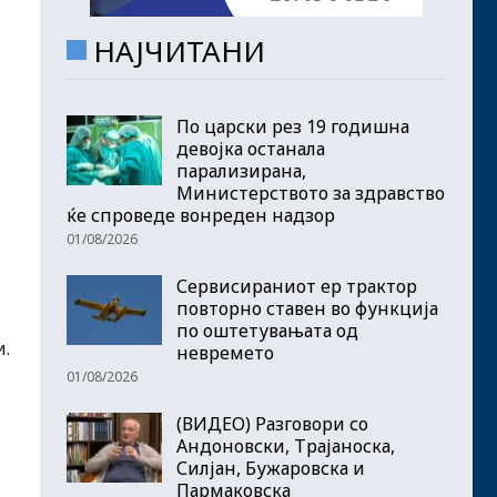
НАЈЧИТАНИ
По царски рез 19 годишна
девојка останала
парализирана,
Министерството за здравство
ќе спроведе вонреден надзор
01/08/2026
Сервисираниот ер трактор
повторно ставен во функција
по оштетувањата од
и.
невремето
01/08/2026
(ВИДЕО) Разговори со
Андоновски, Трајаноска,
Силјан, Бужаровска и
Пармаковска