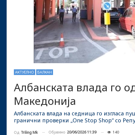
АКТУЕЛНО
БАЛКАН
Албанската влада го о
Македонија
Албанската влада на седница го изгласа п
гранични проверки „One Stop Shop“ со Реп
Објавено
20/06/2026 11:39
140
Од
Triling Mk