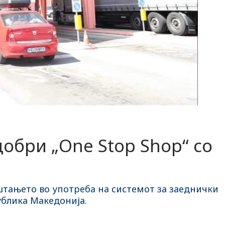
добри „One Stop Shop“ со
уштањето во употреба на системот за заеднички
ублика Македонија.