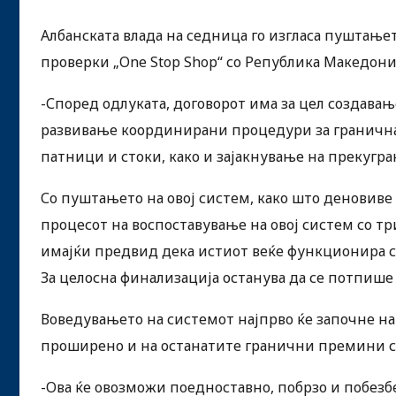
Албанската влада на седница го изгласа пуштање
проверки „One Stop Shop“ со Република Македониј
-Според одлуката, договорот има за цел создав
развивање координирани процедури за гранична
патници и стоки, како и зајакнување на прекугран
Со пуштањето на овој систем, како што деновиве
процесот на воспоставување на овој систем со тр
имајќи предвид дека истиот веќе функционира со
За целосна финализација останува да се потпише
Воведувањето на системот најпрво ќе започне на
проширено и на останатите гранични премини со
-Ова ќе овозможи поедноставно, побрзо и побез