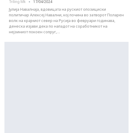
Triling Mk
17/04/2024
Јулија Навалнаја, вдовицата на рускиот опозициски
политичар Алексеј Навални, кој почина во затворот Поларен
волк на крајниот север на Русија во февруари годинава,
денеска изјави дека по нападот на соработникот на
нејзиниот покоен сопруг,…