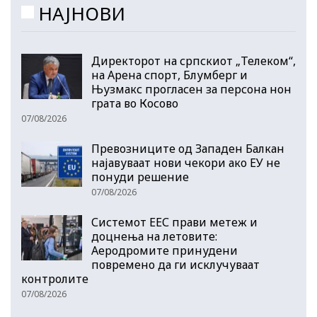
НАЈНОВИ
Директорот на српскиот „Телеком“,
на Арена спорт, Блумберг и
Њузмакс прогласен за персона нон
грата во Косово
07/08/2026
Превозниците од Западен Балкан
најавуваат нови чекори ако ЕУ не
понуди решение
07/08/2026
Системот ЕЕС прави метеж и
доцнења на летовите:
Аеродромите принудени
повремено да ги исклучуваат
контролите
07/08/2026