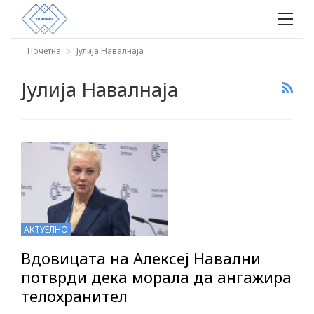
Почетна
Јулија Навалнаја
Јулија Навалнаја
АКТУЕЛНО
Вдовицата на Алексеј Навални
потврди дека морала да ангажира
телохранител