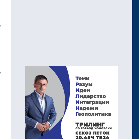
н
а
и