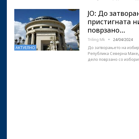
ЈО: До затвора
пристигната н
поврзано…
Triling Mk
24/04/2024
До затворањето на избир
АКТУЕЛНО
Република Северна Македо
дело поврзано со избор