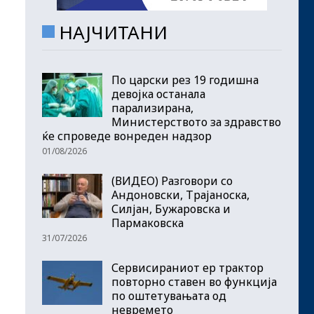
НАЈЧИТАНИ
По царски рез 19 годишна
девојка останала
парализирана,
Министерството за здравство
ќе спроведе вонреден надзор
01/08/2026
(ВИДЕО) Разговори со
Андоновски, Трајаноска,
Силјан, Бужаровска и
Пармаковска
31/07/2026
Сервисираниот ер трактор
повторно ставен во функција
по оштетувањата од
невремето