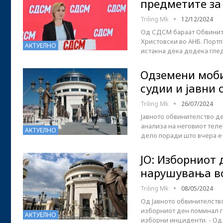
предметите за
Triling Mk
12/12/2024
Од СДСМ бараат Обвините
Христовски во АНБ. Портп
АКТУЕЛНО
истакна дека додека гле
Одземени моби
судии и јавни 
Triling Mk
26/07/2024
Јавното обвинителство де
анализа на неговиот тел
АКТУЕЛНО
дело поради што вчера е
ЈО: Изборниот
нарушувања во
Triling Mk
08/05/2024
Од Јавното обвинителств
изборниот ден поминал г
АКТУЕЛНО
изборни инциденти. - О