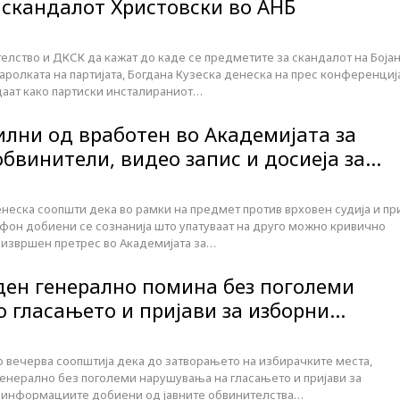
 скандалот Христовски во АНБ
лство и ДКСК да кажат до каде се предметите за скандалот на Боја
аролката на партијата, Богдана Кузеска денеска на прес конференциј
даат како партиски инсталираниот…
лни од вработен во Академијата за
обвинители, видео запис и досиеја за…
неска соопшти дека во рамки на предмет против врховен судија и пр
ефон добиени се сознанија што упатуваат на друго можно кривично
 извршен претрес во Академијата за…
 ден генерално помина без поголеми
 гласањето и пријави за изборни…
о вечерва соопштија дека до затворањето на избирачките места,
енерално без поголеми нарушувања на гласањето и пријави за
д информациите добиени од јавните обвинителства…