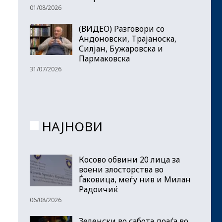
01/08/2026
(ВИДЕО) Разговори со
Андоновски, Трајаноска,
Силјан, Бужаровска и
Пармаковска
31/07/2026
НАЈНОВИ
Косово обвини 20 лица за
воени злосторства во
Ѓаковица, меѓу нив и Милан
Радоичиќ
06/08/2026
Зеленски во сабота доаѓа во