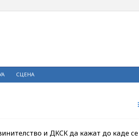
УА
СЦЕНА
инителство и ДКСК да кажат до каде се