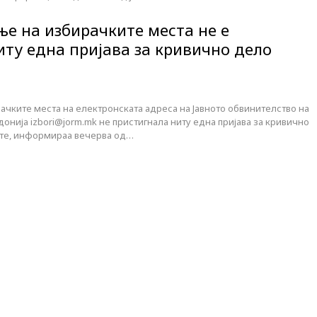
ње на избирачките места не е
иту една пријава за кривично дело
ачките места на електронската адреса на Јавното обвинителство на
нија izbori@jorm.mk не пристигнала ниту една пријава за кривично
ите, информираа вечерва од…