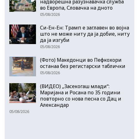
надворешна разузнавачка служба
во Европа, Словачка на дното
05/08/2026
Си-Ен-Ен: Трамп е заглавен во војна
што не може ниту да ја добие, ниту
да ја изгуби
05/08/2026
(Фото) Македонци во Пефкохори
останаа без регистарски таблички
05/08/2026
(ВИДЕО) „Засекогаш млади“:
Маријана и Росана по 35 години
повторно со нова песна со Дац и
Александар
05/08/2026