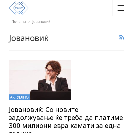
Почетна
Јовановиќ
Јовановиќ
АКТУЕЛНО
Јовановиќ: Со новите
задолжување ќе треба да платиме
300 милиони евра камати за една