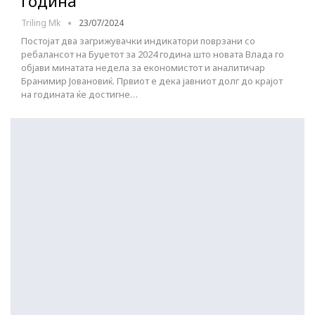
година
Triling Mk
23/07/2024
Постојат два загрижувачки индикатори поврзани со
ребалансот на Буџетот за 2024 година што новата Влада го
објави минатата недела за економистот и аналитичар
Бранимир Јовановиќ. Првиот е дека јавниот долг до крајот
на годината ќе достигне…