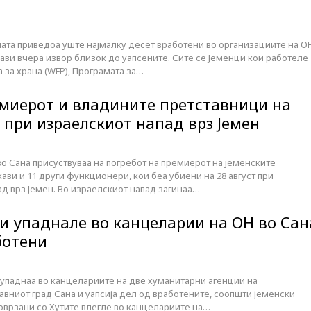
ната приведоа уште најмалку десет вработени во организациите на О
зјави вчера извор близок до уапсените. Сите се Јеменци кои работеле
а за храна (WFP), Програмата за…
миерот и владините претставници на
 при израелскиот напад врз Јемен
о Сана присуствуваа на погребот на премиерот на јеменските
ави и 11 други функционери, кои беа убиени на 28 август при
д врз Јемен. Во израелскиот напад загинаа…
ти упаднале во канцеларии на ОН во Сан
ботени
 упаднаа во канцелариите на две хуманитарни агенции на
вниот град Сана и уапсија дел од вработените, соопшти јеменски
оврзани со Хутите влегле во канцелариите на…