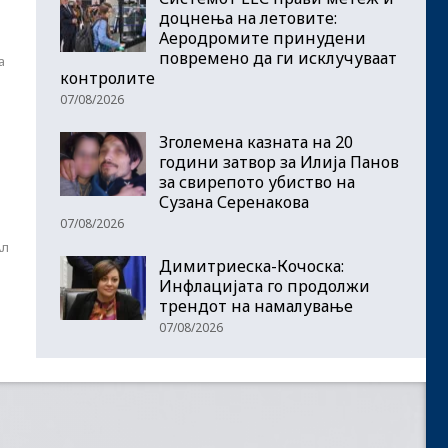
доцнења на летовите:
Аеродромите принудени
повремено да ги исклучуваат
а
контролите
07/08/2026
Зголемена казната на 20
години затвор за Илија Панов
за свирепото убиство на
Сузана Серенакова
07/08/2026
Ал
Димитриеска-Кочоска:
Инфлацијата го продолжи
трендот на намалување
07/08/2026