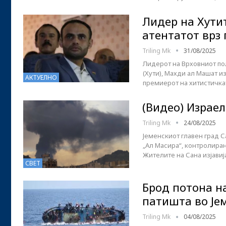
Лидер на Хутит
атентатот врз
Triling Mk
31/08/2025
Лидерот на Врховниот по
(Хути), Махди ал Машат и
АКТУЕЛНО
премиерот на хитистичка
(Видео) Израел
Triling Mk
24/08/2025
Јеменскиот главен град С
„Ал Масира“, контролиран
Жителите на Сана изјави
СВЕТ
Брод потона н
патишта во Је
Triling Mk
04/08/2025