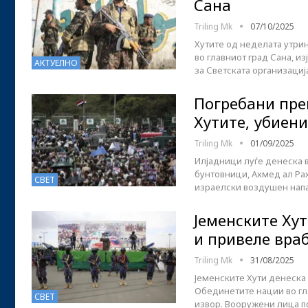
Сана
Triling Mk
07/10/2025
Хутите од неделата утри
во главниот град Сана, и
АКТУЕЛНО
за Светската организациј
Погребани пре
Хутите, убиени
Triling Mk
01/09/2025
Илјадници луѓе денеска в
бунтовници, Ахмед ал Рах
СВЕТ
израелски воздушен напа
Јеменските Ху
и привеле вра
Triling Mk
31/08/2025
Јеменските Хути денеска
Обединетите нации во гла
СВЕТ
извор. Вооружени лица п