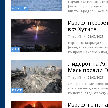
Најмалку 68 мигранти ги з
Јемен вчера поради лошо 
АКТУЕЛНО
власти. -Брод со 154 ети
Израел пресре
врз Хутите
Triling Mk
22/07/2025
Израелската армија дене
Јемен, еден ден откако 
СВЕТ
контрола на ирански под
Лидерот на Ал 
Маск поради Г
Triling Mk
08/06/2025
Лидерот на јеменскиот ог
упати закани до америка
ИЗБОР
контекст на војната меѓу 
Израел го нап