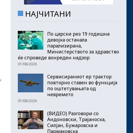
НАЈЧИТАНИ
По царски рез 19 годишна
девојка останала
парализирана,
Министерството за здравство
ќе спроведе вонреден надзор
01/08/2026
Сервисираниот ер трактор
а
повторно ставен во функција
по оштетувањата од
невремето
01/08/2026
(ВИДЕО) Разговори со
Андоновски, Трајаноска,
Силјан, Бужаровска и
Пармаковска