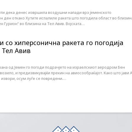
шти дека денес извршила воздушни напади врз јеменското
н ден откако Хутите испалиле ракета што погодила област во близин
н Гурион“ во близина на Тел Авив. Војската…
и со хиперсонична ракета го погодија
 Тел Авив
рана од Јемен го погоди подрачјето на израелскиот аеродром Бен
 возило, и предизвикувајќи прекин на авиосообраќајот. Како што јави 
 извори, осум луѓе се повредени.…