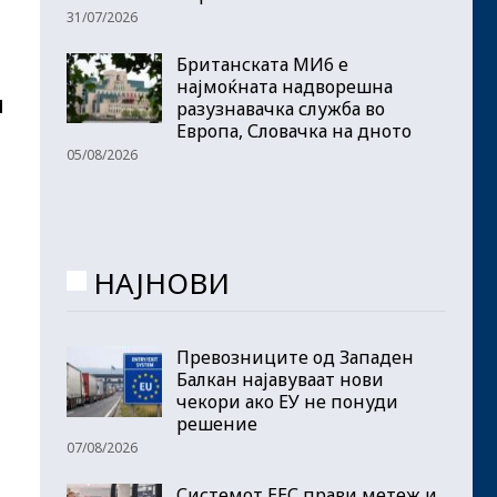
31/07/2026
Британската МИ6 е
најмоќната надворешна
и
разузнавачка служба во
Европа, Словачка на дното
05/08/2026
НАЈНОВИ
Превозниците од Западен
Балкан најавуваат нови
чекори ако ЕУ не понуди
решение
07/08/2026
Системот ЕЕС прави метеж и