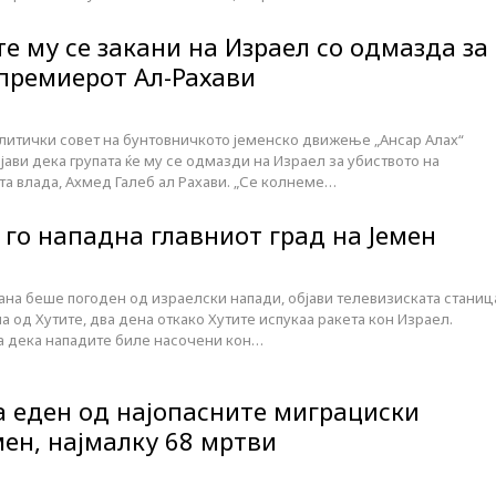
е му се закани на Израел со одмазда за
 премиерот Ал-Рахави
литички совет на бунтовничкото јеменско движење „Ансар Алах“
зјави дека групата ќе му се одмазди на Израел за убиството на
та влада, Ахмед Галеб ал Рахави. „Се колнеме…
 го нападна главниот град на Јемен
ана беше погоден од израелски напади, објави телевизиската станиц
а од Хутите, два дена откако Хутите испукаа ракета кон Израел.
ја дека нападите биле насочени кон…
а еден од најопасните миграциски
мен, најмалку 68 мртви