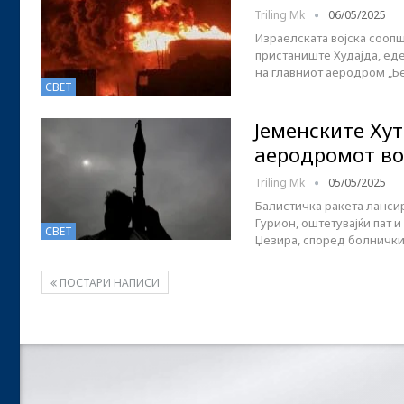
Triling Mk
06/05/2025
Израелската војска сооп
пристаниште Худајда, еде
на главниот аеродром „Бе
СВЕТ
Јеменските Хут
аеродромот во
Triling Mk
05/05/2025
Балистичка ракета ланси
Гурион, оштетувајќи пат и
СВЕТ
Џезира, според болнички
ПОСТАРИ НАПИСИ