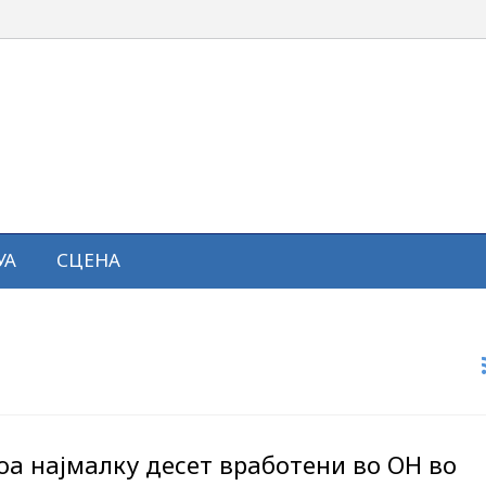
УА
СЦЕНА
оа најмалку десет вработени во ОН во