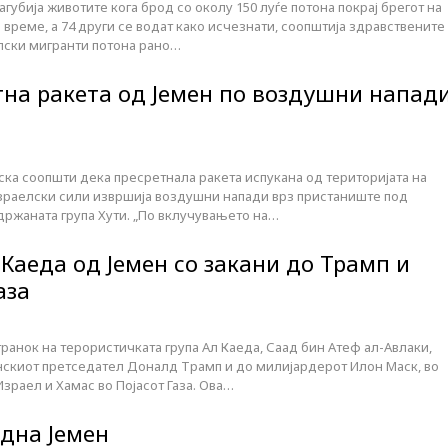
агубија животите кога брод со околу 150 луѓе потона покрај брегот на
време, а 74 други се водат како исчезнати, соопштија здравствените
опски мигранти потона рано…
тна ракета од Јемен по воздушни напад
ска соопшти дека пресретнала ракета испукана од територијата на
израелски сили извршија воздушни напади врз пристаниште под
држаната група Хути. „По вклучувањето на…
Каеда од Јемен со закани до Трамп и
аза
ранок на терористичката група Ал Каеда, Саад бин Атеф ал-Авлаки,
нскиот претседател Доналд Трамп и до милијардерот Илон Маск, во
Израел и Хамас во Појасот Газа. Ова…
адна Јемен