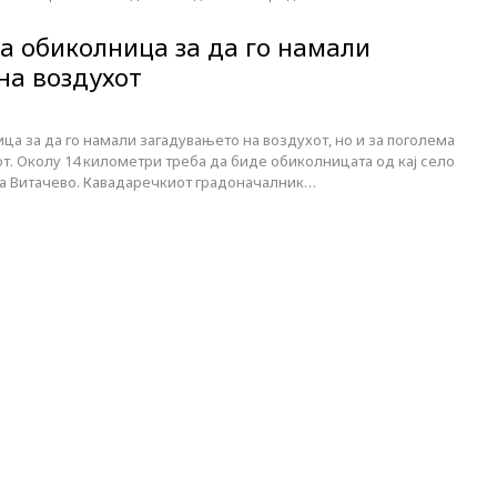
а обиколница за да го намали
на воздухот
а за да го намали загадувањето на воздухот, но и за поголема
т. Околу 14 километри треба да биде обиколницата од кај село
а Витачево. Кавадаречкиот градоначалник…