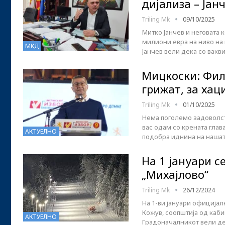
дијализа – Јан
Triling Mk
09/10/2025
Митко Јанчев и неговата 
милиони евра на ниво на 
МКД
Јанчев вели дека со вакв
Мицкоски: Фил
грижат, за хац
Triling Mk
01/10/2025
Нема поголемо задоволств
вас одам со крената глава
АКТУЕЛНО
подобра иднина на нашат
На 1 јануари с
„Михајлово“
Triling Mk
26/12/2024
На 1-ви јануари официјал
Кожув, соопштија од каби
АКТУЕЛНО
Градоначалникот вели де