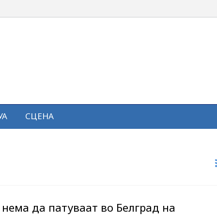
УА
СЦЕНА
 нема да патуваат во Белград на