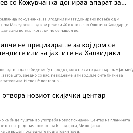
чев со Кожувчанка донираа апарат за…
компанија Кожувчанка, за 8 години имаат донирано повеќе од 4
цела Македонија, од кои речиси 40 отсто се во Општина Кавадарци.
и донации почнал кога лично се нашол во…
ипче не прецизираше за кој дом се
иендите или за јахтите на Халкидики
о од тоа да се биде меѓу народот, кого не си го разочарал. А јас меѓ
, затоа што, заедно со вас, ги водевме и ги водиме сите битки за
а татковина. И еве нè повторно…
е отвора новиот скијачки центар
но ќе биде пуштен во употреба новиот скијачки центар на планината
нетот на градоначалникот на Кавадарци, Митко Јанчев.
ка се вршат последните подготовки пред…