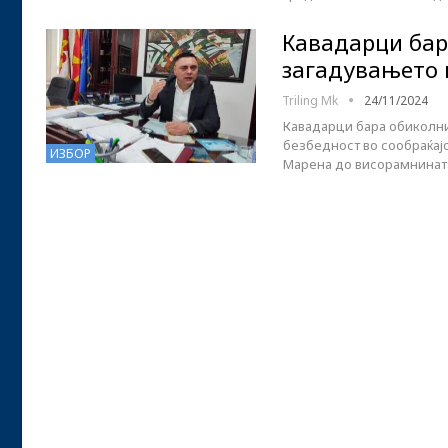
Кавадарци бар
загадувањето 
Triling Mk
24/11/2024
Кавадарци бара обиколниц
безбедност во сообраќајо
ИЗБОР
Марена до висорамнинат