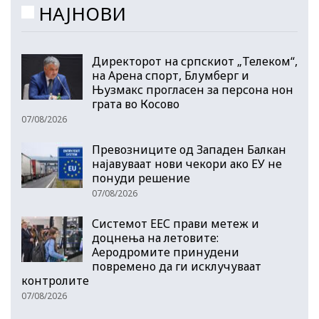
НАЈНОВИ
Директорот на српскиот „Телеком“,
на Арена спорт, Блумберг и
Њузмакс прогласен за персона нон
грата во Косово
07/08/2026
Превозниците од Западен Балкан
најавуваат нови чекори ако ЕУ не
понуди решение
07/08/2026
Системот ЕЕС прави метеж и
доцнења на летовите:
Аеродромите принудени
повремено да ги исклучуваат
контролите
07/08/2026