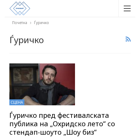
Почетна
Ѓуричко
Ѓуричко
СЦЕНА
Ѓуричко пред фестивалската
публика на „Охридско лето“ со
стендап-шоуто „Шоу биз“