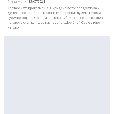
Triling Mk
15/07/2024
Театарската програма на „Охридско лето“ продолжува и
денеска со настапот на познатиот српски глумец, Никола
Ѓуричко, кој пред фестивалската публика ќе се претстави со
неговото стендап-шоу насловено „Шоу биз“. Ова е второ
негово…