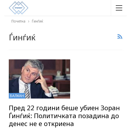
Почетна
Ѓинѓиќ
Ѓинѓиќ
БАЛКАН
Пред 22 години беше убиен Зоран
Ѓинѓиќ: Политичката позадина до
денес не е откриена