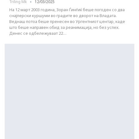
Triling Mk
12/03/2025
На 12 март 2003 година, Зоран Ѓинѓиќ беше погоден со два
снајперски куршуми во градите во дворот на Владата.
Веднаш потоа беше пренесен во Ургентниот центар, каде
што беше направен обид за реанимација, но без успех.
Денес се одбележуваат 22…