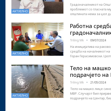
Градоначалникот на Општ
проблемот со гласната му
АКТУЕЛНО
општината нема за цел да
Работна средба
градоначалник
Triling Mk
09/07/2024
На иницијатива на раково
средба на началникот на
АКТУЕЛНО
Горан Герасимовски. Целт
Тело на машко
подрачјето на 
Triling Mk
21/05/2024
Тело на машко лице синоќ
МВР. Случајот бил пријаве
АКТУЕЛНО
подрачјето на Центар, б