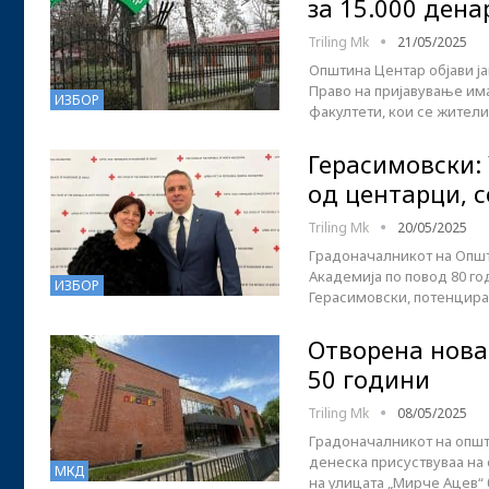
за 15.000 дена
Triling Mk
21/05/2025
Општина Центар објави јав
Право на пријавување им
ИЗБОР
факултети, кои се жители
Герасимовски: 
од центарци, 
Triling Mk
20/05/2025
Градоначалникот на Општ
Академија по повод 80 г
ИЗБОР
Герасимовски, потенцира
Отворена нова
50 години
Triling Mk
08/05/2025
Градоначалникот на општ
денеска присуствуваа на 
МКД
на улицата „Мирче Ацев“ 