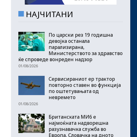
НАЈЧИТАНИ
По царски рез 19 годишна
девојка останала
парализирана,
Министерството за здравство
ќе спроведе вонреден надзор
01/08/2026
Сервисираниот ер трактор
повторно ставен во функција
по оштетувањата од
невремето
01/08/2026
Британската МИ6 е
најмоќната надворешна
разузнавачка служба во
Европа, Словачка на дното