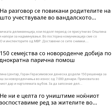
 На разговор се повикани родителите на
 што учествувале во вандалското…
ичката деликвенција, кои подолг период се присутни во Општина
и напори за надминување. Во постојана комуникација сме со
О и инспекторите од МВР. Доставени се сите снимки.…
150 семејства со новороденче добија по
еднократна парична помош
ина Центар, Горан Герасимовски денеска додели 150 решенија за
ш за новороденчиња во износ од 7.000 денари. Приновата во
ниот дар и најголемата љубов. За да запознае дел…
 Не ни е целта го уништиме ноќниот
 воспоставиме ред за жителите во…