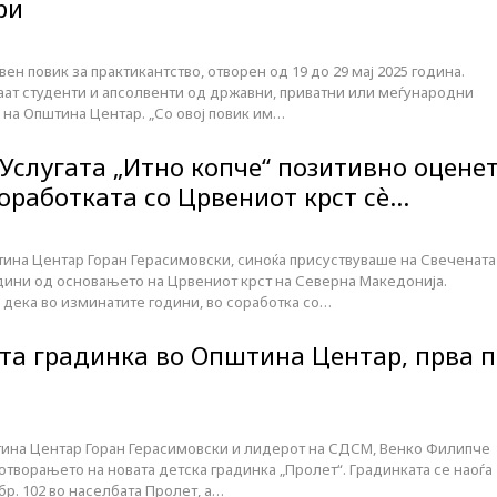
ри
ен повик за практикантство, отворен од 19 до 29 мај 2025 година.
аат студенти и апсолвенти од државни, приватни или меѓународни
 на Општина Центар. „Со овој повик им…
Услугата „Итно копче“ позитивно оцене
соработката со Црвениот крст сѐ…
ина Центар Горан Герасимовски, синоќа присуствуваше на Свечената
одини од основањето на Црвениот крст на Северна Македонија.
 дека во изминатите години, во соработка со…
та градинка во Општина Центар, прва п
ина Центар Горан Герасимовски и лидерот на СДСМ, Венко Филипче
отворањето на новата детска градинка „Пролет“. Градинката се наоѓа
бр. 102 во населбата Пролет, а…