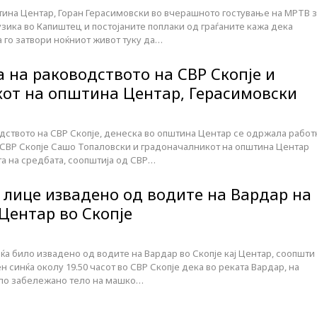
ина Центар, Горан Герасимовски во вчерашното гостување на МРТВ з
зика во Капиштец и постојаните поплаки од граѓаните кажа дека
 го затвори ноќниот живот туку да…
 на раководството на СВР Скопје и
от на општина Центар, Герасимовски
дството на СВР Скопје, денеска во општина Центар се одржала работ
 СВР Скопје Сашо Топаловски и градоначалникот на општина Центар
а на средбата, соопштија од СВР…
 лице извадено од водите на Вардар на
Центар во Скопје
а било извадено од водите на Вардар во Скопје кај Центар, соопшти
н синќа околу 19.50 часот во СВР Скопје дека во реката Вардар, на
ило забележано тело на машко…