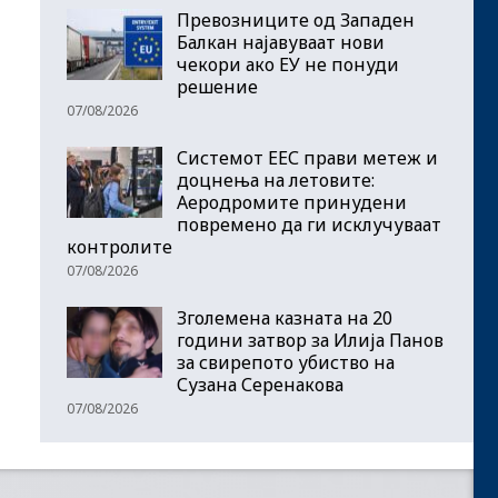
Превозниците од Западен
Балкан најавуваат нови
чекори ако ЕУ не понуди
решение
07/08/2026
Системот ЕЕС прави метеж и
доцнења на летовите:
Аеродромите принудени
повремено да ги исклучуваат
контролите
07/08/2026
Зголемена казната на 20
години затвор за Илија Панов
за свирепото убиство на
Сузана Серенакова
07/08/2026