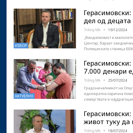
Герасимовски:
дел од децата
Triling Mk
19/12/2024
„Вандализмот и малолетн
Центар, бараат заедничк
ИЗБОР
Полициската станица БЕК
Герасимовски: 
7.000 денари 
Triling Mk
25/07/2024
Градоначалникот на Општ
еднократна парична помо
АКТУЕЛНО
семејствата е најдрагоце
Герасимовски:
живот туку да
Triling Mk
18/07/2024