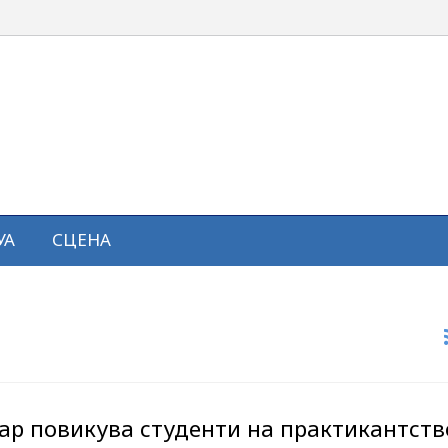
УА
СЦЕНА
р повикува студенти на практикантств