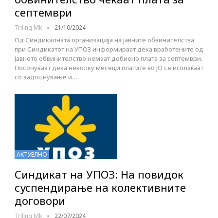
септември
Triling Mk
21/10/2024
Од Синдикалната организација на јавните обвинителства
при Синдикатот на УПОЗ информираат дека вработените од
Јавното обвинителство немаат добиено плата за септември.
Посочуваат дека неколку месеци платите во ЈО се исплаќаат
со задоцнување и…
АКТУЕЛНО
Синдикат на УПОЗ: На повидок
суспендирање на колективните
договори
Triling Mk
22/07/2024