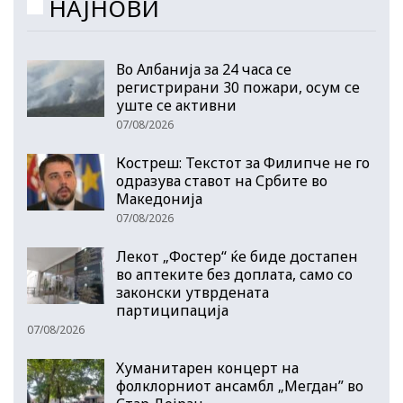
НАЈНОВИ
Во Албанија за 24 часа се
регистрирани 30 пожари, осум се
уште се активни
07/08/2026
Костреш: Текстот за Филипче не го
одразува ставот на Србите во
Македонија
07/08/2026
Лекот „Фостер“ ќе биде достапен
во аптеките без доплата, само со
законски утврдената
партиципација
07/08/2026
Хуманитарен концерт на
фолклорниот ансамбл „Мегдан” во