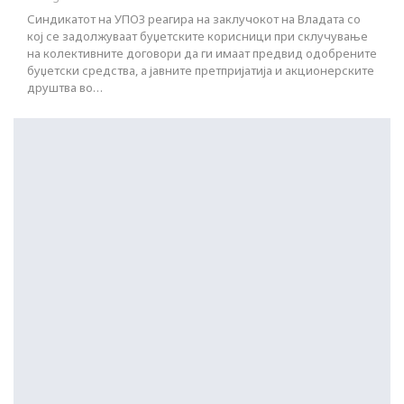
Синдикатот на УПОЗ реагира на заклучокот на Владата со
кој се задолжуваат буџетските корисници при склучување
на колективните договори да ги имаат предвид одобрените
буџетски средства, а јавните претпријатија и акционерските
друштва во…