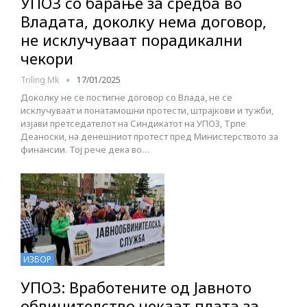
УПОЗ со барање за средба во
Владата, доколку нема договор,
не исклучуваат порадикални
чекори
Triling Mk
17/01/2025
Доколку не се постигне договор со Влада, не се
исклучуваат и понатамошни протести, штрајкови и тужби,
изјави претседателот на Синдикатот на УПОЗ, Трпе
Деаноски, на денешниот протест пред Министерството за
финансии. Тој рече дека во…
ИЗБОР
УПОЗ: Вработените од Јавното
обвинителство чекаат плата за