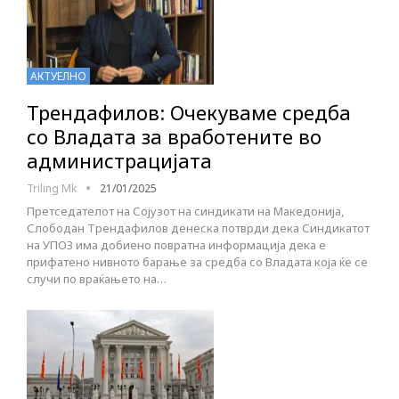
АКТУЕЛНО
Трендафилов: Очекуваме средба
со Владата за вработените во
администрацијата
Triling Mk
21/01/2025
Претседателот на Сојузот на синдикати на Македонија,
Слободан Трендафилов денеска потврди дека Синдикатот
на УПОЗ има добиено повратна информација дека е
прифатено нивното барање за средба со Владата која ќе се
случи по враќањето на…