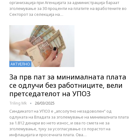
организација при Агенцијата за администрација бараат
зголемување за 30 проценти на платите на вработените во
Секторот за селекција на…
АКТУЕЛНО
За прв пат за минималната плата
се одлучи без работниците, вели
претседателот на УПОЗ
Triling Mk
26/03/2025
Синдикатот на УПОЗ е „апсолутно незадоволен“ од
одлуката на Владата за зголемување на минималната плата
за 1.812 денари во нето износ, и ова го смета не за
зголемување, туку за усогласување со порастот на
инфлацијата и просечната плата. Ова…