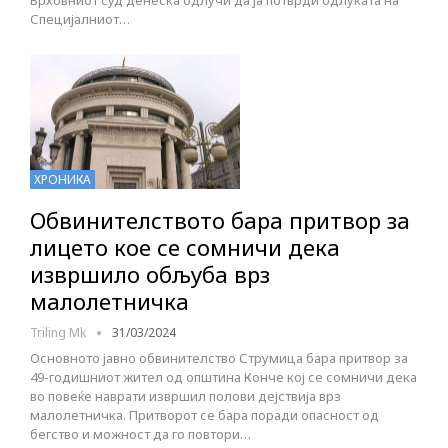
Врховниот суд денеска одлучи да ја потврди одлуката на
Специјалниот…
ХРОНИКА
Обвинителството бара притвор за
лицето кое се сомничи дека
извршило обљуба врз
малолетничка
Triling Mk
31/03/2024
Основното јавно обвинителство Струмица бара притвор за
49-годишниот жител од општина Конче кој се сомничи дека
во повеќе наврати извршил полови дејствија врз
малолетничка. Притворот се бара поради опасност од
бегство и можност да го повтори…