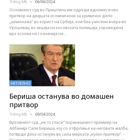
Triling Mk
06/06/2024
Основниот суд во Приштина им одреди едномесечен
притвор на двајцата осомничени за кривично дело
„шпионажа“ во корист на Србија, кои беа уапсени вчера во
Урошевац во акција на косовската полиција, спроведена
врз основа на сознанија на…
АКТУЕЛНО
Бериша останува во домашен
притвор
Triling Mk
09/04/2024
Врховниот суд „не го спаси“ поранешниот премиер на
Албанија Сали Бериша, кој со отфрлање на неговата жалба,
потврди дека останува во сила мерката „куќен притвор“. -